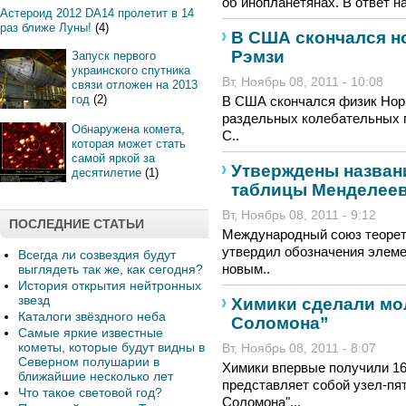
об инопланетянах. В ответ н
Астероид 2012 DA14 пролетит в 14
раз ближе Луны!
(4)
В США скончался н
Рэмзи
Запуск первого
украинского спутника
Вт, Ноябрь 08, 2011 - 10:08
связи отложен на 2013
год
(2)
В США скончался физик Норм
раздельных колебательных п
Обнаружена комета,
С..
которая может стать
самой яркой за
Утверждены назван
десятилетие
(1)
таблицы Менделее
Вт, Ноябрь 08, 2011 - 9:12
ПОСЛЕДНИЕ СТАТЬИ
Международный союз теорет
утвердил обозначения элемен
Всегда ли созвездия будут
новым..
выглядеть так же, как сегодня?
История открытия нейтронных
звезд
Химики сделали мо
Каталоги звёздного неба
Соломона”
Самые яркие известные
кометы, которые будут видны в
Вт, Ноябрь 08, 2011 - 8:07
Северном полушарии в
Химики впервые получили 16
ближайшие несколько лет
представляет собой узел-пят
Что такое световой год?
Соломона"...