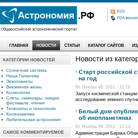
RSS
PDA версия
ГЛАВНАЯ
НОВОСТИ
СТАТЬИ
КАТАЛОГ САЙТОВ
ИЗ
Новости из категор
КАТЕГОРИИ НОВОСТЕЙ
Солнечная система
Старт российской с
Наша Галактика
на год
Экзопланеты
Внеземная жизнь
Вт, Ноябрь 08, 2011 - 12:19
Космология
Запуск космической станции 
Слеты, семинары, лекции,
исследование земного спутник
фестивали, чтения
Телескопы и технологии
Белый дом опублик
Космонавтика
об инопланетянах
Любительская астрономия
Вт, Ноябрь 08, 2011 - 12:13
САМОЕ КОММЕНТИРУЕМОЕ
Администрация Барака Обам