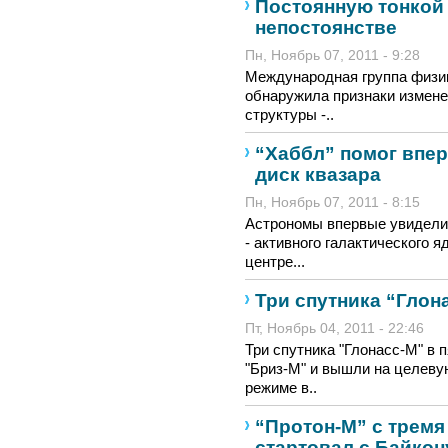
Постоянную тонкой
непостоянстве
Пн, Ноябрь 07, 2011 - 9:28
Международная группа физик
обнаружила признаки измене
структуры -..
“Хаббл” помог впе
диск квазара
Пн, Ноябрь 07, 2011 - 8:15
Астрономы впервые увидели 
- активного галактического 
центре...
Три спутника “Глон
Пт, Ноябрь 04, 2011 - 22:46
Три спутника "Глонасс-М" в 
"Бриз-М" и вышли на целеву
режиме в..
“Протон-М” с трем
стартовал с Байкон