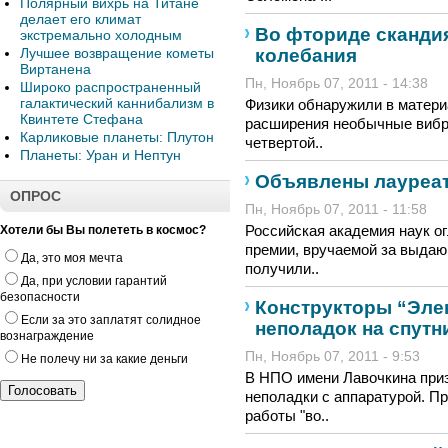
Полярный вихрь на Титане
делает его климат
Во фториде сканди
экстремально холодным
колебания
Лучшее возвращение кометы
Виртанена
Пн, Ноябрь 07, 2011 - 14:38
Широко распространенный
галактический каннибализм в
Физики обнаружили в матер
Квинтете Стефана
расширения необычные вибр
Карликовые планеты: Плутон
четвертой..
Планеты: Уран и Нептун
Объявлены лауреа
ОПРОС
Пн, Ноябрь 07, 2011 - 11:58
Российская академия наук о
Хотели бы Вы полететь в космос?
премии, вручаемой за выдаю
Да, это моя мечта
получили..
Да, при условии гарантий
безопасности
Конструкторы “Эле
Если за это заплатят солидное
неполадок на спутн
вознаграждение
Пн, Ноябрь 07, 2011 - 9:53
Не полечу ни за какие деньги
В НПО имени Лавочкина призн
неполадки с аппаратурой. Пр
работы "во..