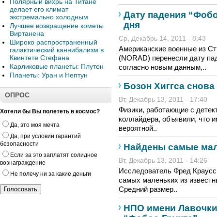
Полярный вихрь на Титане
делает его климат
Дату падения “Фобо
экстремально холодным
дня
Лучшее возвращение кометы
Виртанена
Ср, Декабрь 14, 2011 - 8:43
Широко распространенный
Американские военные из С
галактический каннибализм в
Квинтете Стефана
(NORAD) перенесли дату паде
Карликовые планеты: Плутон
согласно новым данным,..
Планеты: Уран и Нептун
Бозон Хиггса снова
ОПРОС
Вт, Декабрь 13, 2011 - 17:40
Физики, работающие с детек
Хотели бы Вы полететь в космос?
коллайдера, объявили, что и
Да, это моя мечта
вероятной..
Да, при условии гарантий
безопасности
Найдены самые мал
Если за это заплатят солидное
Вт, Декабрь 13, 2011 - 14:26
вознаграждение
Исследователь Фред Краусс
Не полечу ни за какие деньги
самых маленьких из известн
Средний размер..
НПО имени Лавочки