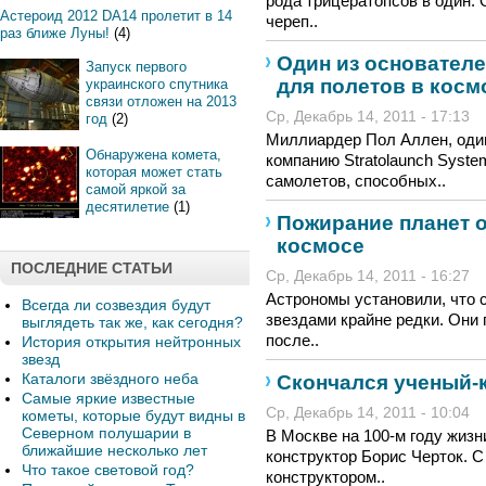
рода трицератопсов в один.
Астероид 2012 DA14 пролетит в 14
череп..
раз ближе Луны!
(4)
Один из основателе
Запуск первого
для полетов в косм
украинского спутника
связи отложен на 2013
Ср, Декабрь 14, 2011 - 17:13
год
(2)
Миллиардер Пол Аллен, один 
Обнаружена комета,
компанию Stratolaunch Syste
которая может стать
самолетов, способных..
самой яркой за
десятилетие
(1)
Пожирание планет 
космосе
ПОСЛЕДНИЕ СТАТЬИ
Ср, Декабрь 14, 2011 - 16:27
Астрономы установили, что 
Всегда ли созвездия будут
звездами крайне редки. Они
выглядеть так же, как сегодня?
после..
История открытия нейтронных
звезд
Каталоги звёздного неба
Скончался ученый-
Самые яркие известные
Ср, Декабрь 14, 2011 - 10:04
кометы, которые будут видны в
Северном полушарии в
В Москве на 100-м году жиз
ближайшие несколько лет
конструктор Борис Черток. С
Что такое световой год?
конструктором..