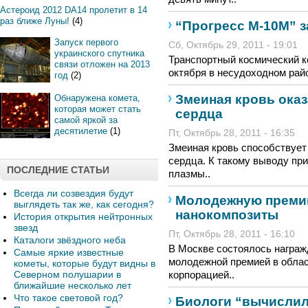
Астероид 2012 DA14 пролетит в 14
раз ближе Луны!
(4)
“Прогресс М-10М” з
Запуск первого
Сб, Октябрь 29, 2011 - 19:01
украинского спутника
Транспортный космический к
связи отложен на 2013
октября в несудоходном райо
год
(2)
Змеиная кровь ока
Обнаружена комета,
которая может стать
сердца
самой яркой за
десятилетие
(1)
Пт, Октябрь 28, 2011 - 16:35
Змеиная кровь способствует
сердца. К такому выводу пр
ПОСЛЕДНИЕ СТАТЬИ
плазмы..
Всегда ли созвездия будут
Молодежную премию
выглядеть так же, как сегодня?
нанокомпозиты
История открытия нейтронных
звезд
Пт, Октябрь 28, 2011 - 16:10
Каталоги звёздного неба
В Москве состоялось награ
Самые яркие известные
молодежной премией в облас
кометы, которые будут видны в
Северном полушарии в
корпорацией..
ближайшие несколько лет
Что такое световой год?
Биологи “вычислил