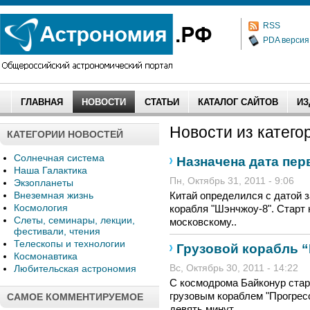
RSS
PDA версия
ГЛАВНАЯ
НОВОСТИ
СТАТЬИ
КАТАЛОГ САЙТОВ
ИЗ
Новости из категор
КАТЕГОРИИ НОВОСТЕЙ
Солнечная система
Назначена дата перв
Наша Галактика
Пн, Октябрь 31, 2011 - 9:06
Экзопланеты
Внеземная жизнь
Китай определился с датой 
Космология
корабля "Шэнчжоу-8". Старт н
Слеты, семинары, лекции,
московскому..
фестивали, чтения
Телескопы и технологии
Грузовой корабль “
Космонавтика
Любительская астрономия
Вс, Октябрь 30, 2011 - 14:22
С космодрома Байконур стар
грузовым кораблем "Прогрес
САМОЕ КОММЕНТИРУЕМОЕ
девять минут..