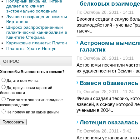
Полярный вихрь на Титане
белковых взаимод
делает его климат
экстремально холодным
Пт, Октябрь 28, 2011 - 14:11
Лучшее возвращение кометы
Биологи создали самую бол
Виртанена
взаимодействий - ученые "ра
Широко распространенный
тысяч..
галактический каннибализм в
Квинтете Стефана
Астрономы вычисли
Карликовые планеты: Плутон
Планеты: Уран и Нептун
галактик
Пт, Октябрь 28, 2011 - 13:11
ОПРОС
Астрономы посчитали частот
их удаленности от Земли - 
Хотели бы Вы полететь в космос?
Да, это моя мечта
Взвеси обзавелись
Да, при условии гарантий
Пт, Октябрь 28, 2011 - 11:24
безопасности
Физики создали теорию, кот
Если за это заплатят солидное
взвесей, в основу которой л
вознаграждение
учеными в 2004..
Не полечу ни за какие деньги
Лютеция оказалась
Пт, Октябрь 28, 2011 - 9:42
Астрономы установили, что 