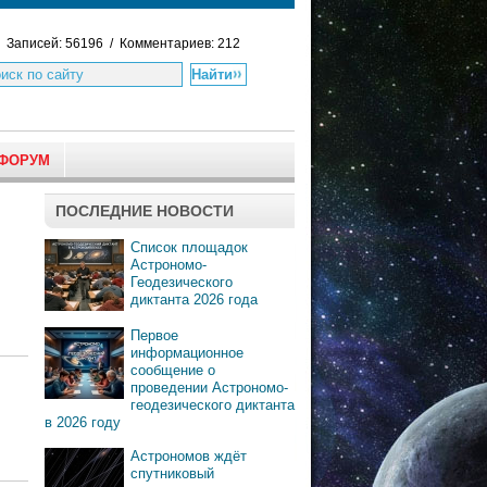
Записей: 56196 / Комментариев: 212
ФОРУМ
ПОСЛЕДНИЕ НОВОСТИ
Список площадок
Астрономо-
Геодезического
диктанта 2026 года
Первое
информационное
сообщение о
проведении Астрономо-
геодезического диктанта
в 2026 году
Астрономов ждёт
спутниковый