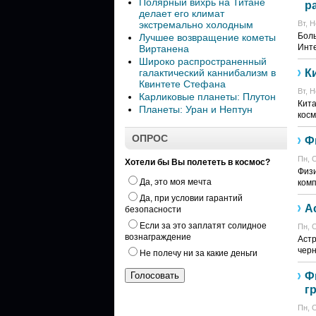
Полярный вихрь на Титане
р
делает его климат
экстремально холодным
Вт, Н
Бол
Лучшее возвращение кометы
Инте
Виртанена
Широко распространенный
галактический каннибализм в
К
Квинтете Стефана
Вт, Н
Карликовые планеты: Плутон
Кита
Планеты: Уран и Нептун
косм
ОПРОС
Ф
Пн, О
Хотели бы Вы полететь в космос?
Физи
Да, это моя мечта
комп
Да, при условии гарантий
А
безопасности
Если за это заплатят солидное
Пн, О
вознаграждение
Астр
черн
Не полечу ни за какие деньги
Ф
г
Пн, О