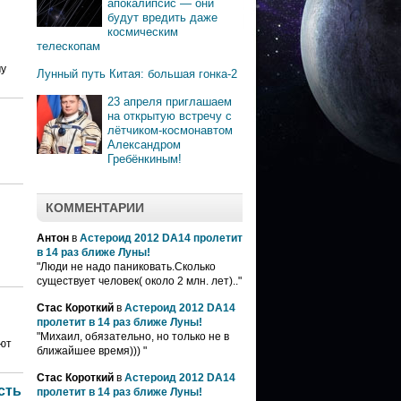
апокалипсис — они
будут вредить даже
космическим
телескопам
му
Лунный путь Китая: большая гонка-2
23 апреля приглашаем
на открытую встречу с
лётчиком-космонавтом
Александром
Гребёнкиным!
КОММЕНТАРИИ
Антон
в
Астероид 2012 DA14 пролетит
в 14 раз ближе Луны!
"Люди не надо паниковать.Сколько
существует человек( около 2 млн. лет).."
Стас Короткий
в
Астероид 2012 DA14
пролетит в 14 раз ближе Луны!
"Михаил, обязательно, но только не в
ают
ближайшее время))) "
Стас Короткий
в
Астероид 2012 DA14
сть
пролетит в 14 раз ближе Луны!