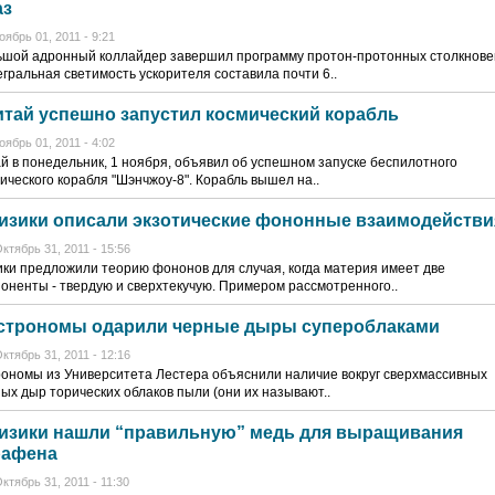
аз
оябрь 01, 2011 - 9:21
ьшой адронный коллайдер завершил программу протон-протонных столкнове
гральная светимость ускорителя составила почти 6..
итай успешно запустил космический корабль
оябрь 01, 2011 - 4:02
й в понедельник, 1 ноября, объявил об успешном запуске беспилотного
ического корабля "Шэнчжоу-8". Корабль вышел на..
изики описали экзотические фононные взаимодействи
ктябрь 31, 2011 - 15:56
ки предложили теорию фононов для случая, когда материя имеет две
оненты - твердую и сверхтекучую. Примером рассмотренного..
строномы одарили черные дыры супероблаками
ктябрь 31, 2011 - 12:16
ономы из Университета Лестера объяснили наличие вокруг сверхмассивных
ых дыр торических облаков пыли (они их называют..
изики нашли “правильную” медь для выращивания
рафена
ктябрь 31, 2011 - 11:30