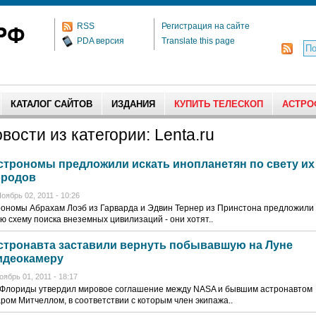
RSS
Регистрация на сайте
PDA версия
Translate this page
КАТАЛОГ САЙТОВ
ИЗДАНИЯ
КУПИТЬ ТЕЛЕСКОП
АСТРО
вости из категории: Lenta.ru
строномы предложили искать инопланетян по свету их
ородов
оябрь 02, 2011 - 10:26
ономы Абрахам Лоэб из Гарварда и Эдвин Тернер из Принстона предложили
ю схему поиска внеземных цивилизаций - они хотят..
стронавта заставили вернуть побывавшую на Луне
идеокамеру
оябрь 01, 2011 - 18:17
 Флориды утвердил мировое соглашение между NASA и бывшим астронавтом
ром Митчеллом, в соответствии с которым член экипажа..