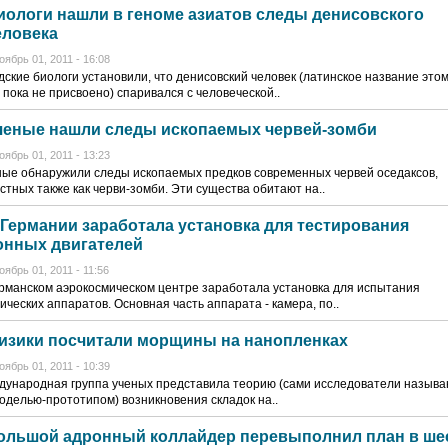
иологи нашли в геноме азиатов следы денисовского
еловека
оябрь 01, 2011 - 16:08
ские биологи установили, что денисовский человек (латинское название это
 пока не присвоено) спаривался с человеческой..
ченые нашли следы ископаемых червей-зомби
оябрь 01, 2011 - 13:23
ые обнаружили следы ископаемых предков современных червей оседаксов,
стных также как черви-зомби. Эти существа обитают на..
 Германии заработала установка для тестирования
онных двигателей
оябрь 01, 2011 - 11:56
рманском аэрокосмическом центре заработала установка для испытания
ических аппаратов. Основная часть аппарата - камера, по..
изики посчитали морщины на нанопленках
оябрь 01, 2011 - 10:39
ународная группа ученых представила теорию (сами исследователи назыв
оделью-прототипом) возникновения складок на..
ольшой адронный коллайдер перевыполнил план в ше