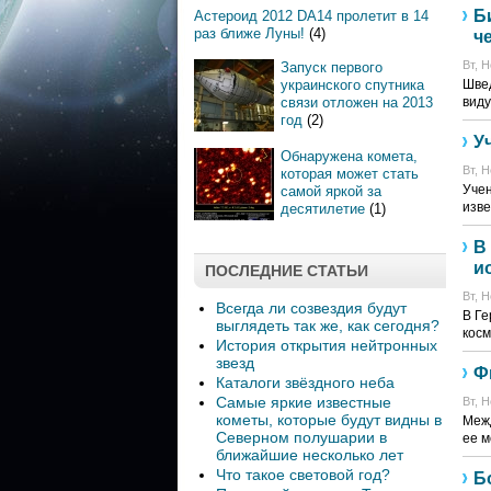
Б
Астероид 2012 DA14 пролетит в 14
раз ближе Луны!
(4)
ч
Вт, Н
Запуск первого
украинского спутника
Швед
связи отложен на 2013
виду
год
(2)
У
Обнаружена комета,
Вт, Н
которая может стать
Учен
самой яркой за
изве
десятилетие
(1)
В
и
ПОСЛЕДНИЕ СТАТЬИ
Вт, Н
Всегда ли созвездия будут
В Ге
выглядеть так же, как сегодня?
косм
История открытия нейтронных
звезд
Ф
Каталоги звёздного неба
Самые яркие известные
Вт, Н
кометы, которые будут видны в
Межд
Северном полушарии в
ее м
ближайшие несколько лет
Что такое световой год?
Б