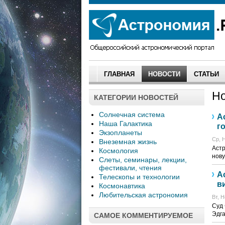
ГЛАВНАЯ
НОВОСТИ
СТАТЬИ
Но
КАТЕГОРИИ НОВОСТЕЙ
Солнечная система
А
Наша Галактика
г
Экзопланеты
Ср, Н
Внеземная жизнь
Астр
Космология
нову
Слеты, семинары, лекции,
фестивали, чтения
А
Телескопы и технологии
в
Космонавтика
Любительская астрономия
Вт, Н
Суд
Эдга
САМОЕ КОММЕНТИРУЕМОЕ