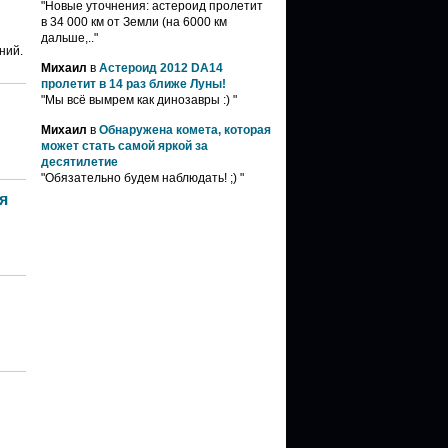
"Новые уточнения: астероид пролетит
в 34 000 км от Земли (на 6000 км
дальше,.."
ний.
Михаил
в
Астероид 2012 DA14
пролетит в 14 раз ближе Луны!
"Мы всё вымрем как динозавры :) "
Михаил
в
Обнаружена комета, которая
может стать самой яркой за
десятилетие
"Обязательно будем наблюдать! ;) "
я