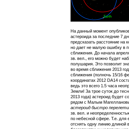
На данный момент опублико
астероида за последние 7 дн
предсказать расстояние на к
но дает не малую ошибку в п
сближения. До начала апреля
зв. вел., его можно будет н
полушария. Это позволит зн
во время сближения 2013 го
сближения (полночь 15/16 фе
координатах 2012 DA14 соста
ведь это всего 1.5 часа нео
Земли! За трое суток до тес
2013 года) астероид будет со
рядом с Малым Магелланов
астероид быстро перелети
зв. вел. и неопределенностью
по небесной сфере. Т.е. для
отснять одну линию длиной в 