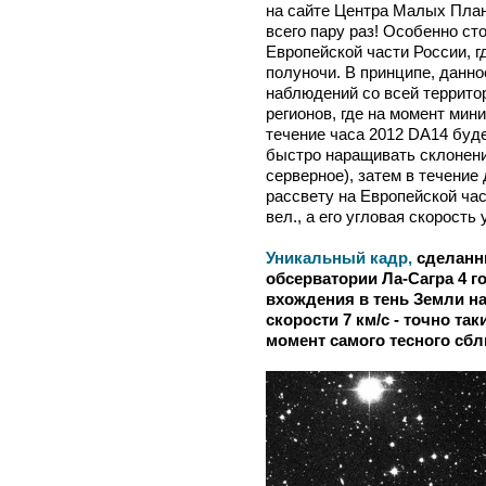
на сайте Центра Малых Пла
всего пару раз! Особенно ст
Европейской части России, г
полуночи. В принципе, данно
наблюдений со всей террито
регионов, где на момент мин
течение часа 2012 DA14 будет
быстро наращивать склонени
серверное), затем в течение д
рассвету на Европейской час
вел., а его угловая скорость 
Уникальный кадр,
сделанны
обсерватории Ла-Сагра 4 г
вхождения в тень Земли на
скорости 7 км/с - точно та
момент самого тесного сбл