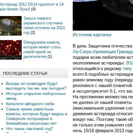
Астероид 2012 DA14 пролетит в 14
раз ближе Луны!
(4)
Запуск первого
украинского спутника
связи отложен на 2013
год
(2)
Источник картинки
Обнаружена комета,
В день Защитника отечества
которая может стать
Ла-Сагра (провинция Гранада
самой яркой за
десятилетие
(1)
подарок всем любителям ас
околоземные астероиды:
20
относящийся к редкому
типу
ПОСЛЕДНИЕ СТАТЬИ
всего 6 подобных астероидов
равен земному году (периоду
Всегда ли созвездия будут
резонансе с нашей планетой 
выглядеть так же, как сегодня?
и эксцентриситет 0.1, что за
История открытия нейтронных
На протяжении множества п
звезд
не далеко от нашей планеты
Каталоги звёздного неба
(максимальное удаление сост
Самые яркие известные
движения астероида относит
кометы, которые будут видны в
Северном полушарии в
вокруг нас. Поэтому такие о
ближайшие несколько лет
ни только этим уникален сей 
Что такое световой год?
ночь 15/16 февраля 2013 год