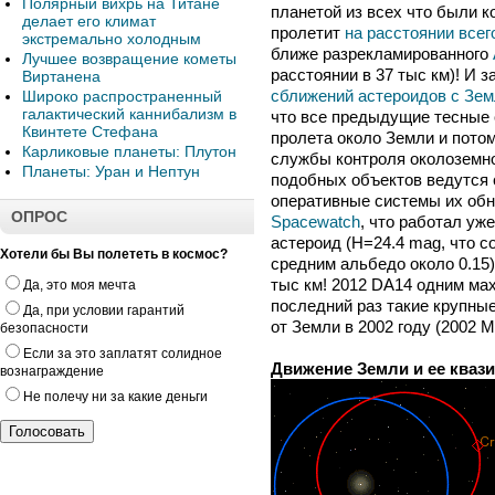
Полярный вихрь на Титане
планетой из всех что были к
делает его климат
пролетит
на расстоянии всег
экстремально холодным
ближе разрекламированного
Лучшее возвращение кометы
расстоянии в 37 тыс км)! И 
Виртанена
сближений астероидов с Зем
Широко распространенный
галактический каннибализм в
что все предыдущие тесные
Квинтете Стефана
пролета около Земли и пото
Карликовые планеты: Плутон
службы контроля околоземно
Планеты: Уран и Нептун
подобных объектов ведутся с
оперативные системы их об
ОПРОС
Spacewatch
, что работал уж
астероид (H=24.4 mag, что с
Хотели бы Вы полететь в космос?
средним альбедо около 0.15)
тыс км! 2012 DA14 одним мах
Да, это моя мечта
последний раз такие крупны
Да, при условии гарантий
от Земли в 2002 году (2002 M
безопасности
Если за это заплатят солидное
Движение Земли и ее квази
вознаграждение
Не полечу ни за какие деньги