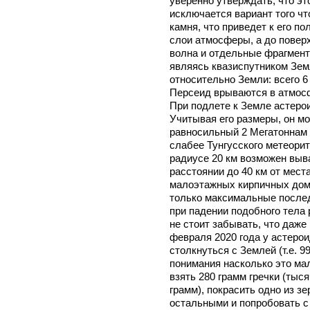
уверенно утверждать, что эт
исключается вариант того чт
камня, что приведет к его п
слои атмосферы, а до повер
волна и отдельные фрагмент
являясь квазиспутником Зем
относительно Земли: всего 6
Персеид врываются в атмосфе
При подлете к Земле астерои
Учитывая его размеры, он м
равносильный 2 Мегатоннам в
слабее Тунгусского метеорита
радиусе 20 км возможен выва
расстоянии до 40 км от мест
малоэтажных кирпичных домо
только максимальные послед
при падении подобного тела
не стоит забывать, что даже
февраля 2020 года у астерои
столкнуться с Землей (т.е. 9
понимания насколько это ма
взять 280 грамм гречки (тыс
грамм), покрасить одно из зе
остальными и попробовать с