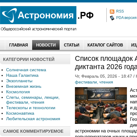
RSS
PDA версия
ГЛАВНАЯ
НОВОСТИ
СТАТЬИ
КАТАЛОГ САЙТОВ
ИЗ
Список площадок 
КАТЕГОРИИ НОВОСТЕЙ
диктанта 2026 год
Солнечная система
Наша Галактика
Чт, Февраль 05, 2026 - 18:47 /
Экзопланеты
фестивали, чтения
Внеземная жизнь
Ас
Космология
ме
Слеты, семинары, лекции,
на
фестивали, чтения
и д
Телескопы и технологии
Космонавтика
про
Любительская астрономия
Ге
дик
астрономии на очных площад
САМОЕ КОММЕНТИРУЕМОЕ
популяризаторов науки и пр