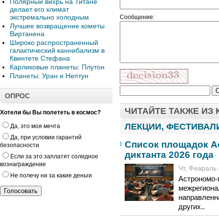
Полярный вихрь на Титане
делает его климат
экстремально холодным
Сообщение:
Лучшее возвращение кометы
Виртанена
Широко распространенный
галактический каннибализм в
Квинтете Стефана
Карликовые планеты: Плутон
Планеты: Уран и Нептун
ОПРОС
ЧИТАЙТЕ ТАКЖЕ ИЗ
Хотели бы Вы полететь в космос?
ЛЕКЦИИ, ФЕСТИВАЛ
Да, это моя мечта
Да, при условии гарантий
Список площадок А
безопасности
диктанта 2026 года
Если за это заплатят солидное
вознаграждение
Чт, Февраль 
Не полечу ни за какие деньги
Астрономо-
межрегиона
направленн
других..