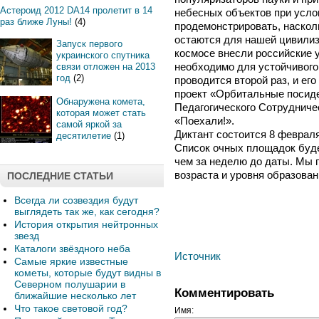
Астероид 2012 DA14 пролетит в 14
небесных объектов при усло
раз ближе Луны!
(4)
продемонстрировать, наскол
остаются для нашей цивилиза
Запуск первого
космосе внесли российские 
украинского спутника
необходимо для устойчивого
связи отложен на 2013
год
(2)
проводится второй раз, и ег
проект «Орбитальные посид
Обнаружена комета,
Педагогического Сотрудниче
которая может стать
«Поехали!».
самой яркой за
Диктант состоится 8 февраля
десятилетие
(1)
Список очных площадок буде
чем за неделю до даты. Мы 
возраста и уровня образова
ПОСЛЕДНИЕ СТАТЬИ
Всегда ли созвездия будут
выглядеть так же, как сегодня?
История открытия нейтронных
звезд
Каталоги звёздного неба
Источник
Самые яркие известные
кометы, которые будут видны в
Северном полушарии в
Комментировать
ближайшие несколько лет
Что такое световой год?
Имя: