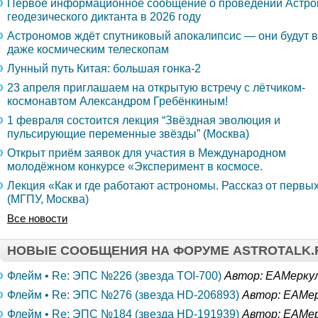
Первое информационное сообщение о проведении Астро
геодезического диктанта в 2026 году
Астрономов ждёт спутниковый апокалипсис — они будут 
даже космическим телескопам
Лунный путь Китая: большая гонка-2
23 апреля приглашаем на открытую встречу с лётчиком-
космонавтом Александром Гребёнкиным!
1 февраля состоится лекция “Звёздная эволюция и
пульсирующие переменные звёзды” (Москва)
Открыт приём заявок для участия в Международном
молодёжном конкурсе «Эксперимент в космосе.
Лекция «Как и где работают астрономы. Рассказ от первы
(МГПУ, Москва)
Все новости
НОВЫЕ СООБЩЕНИЯ НА ФОРУМЕ ASTROTALK.
Флейм • Re: ЭПС №226 (звезда TOI-700)
Автор: ЕАМерку
Флейм • Re: ЭПС №276 (звезда HD-206893)
Автор: ЕАМе
Флейм • Re: ЭПС №184 (звезда HD-191939)
Автор: ЕАМе