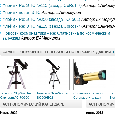
Флейм • Re: ЭПС №115 (звезда CoRoT-7)
Автор: ЕАМерку
Флейм • новая ЭПС
Автор: ЕАМеркулов
Флейм • Re: ЭПС №250 (звезда TOI-561)
Автор: ЕАМерку
Флейм • Re: ЭПС №115 (звезда CoRoT-7)
Автор: ЕАМерку
Новости космонавтики • Re: Статистика по космическим
запускам
Автор: ЕАМеркулов
САМЫЕ ПОПУЛЯРНЫЕ ТЕЛЕСКОПЫ ПО ВЕРСИИ РЕДАКЦИИ.
Телескоп Sky-Watcher
Телескоп Sky-Watcher
Солнечный телескоп
Тел
Capricorn AC 70/900
BK 909EQ2
Coronado H-альфа
New
АСТРОНОМИЧЕСКИЙ КАЛЕНДАРЬ
АСТРОНОМИЧ
Июль 2022
июнь 2013