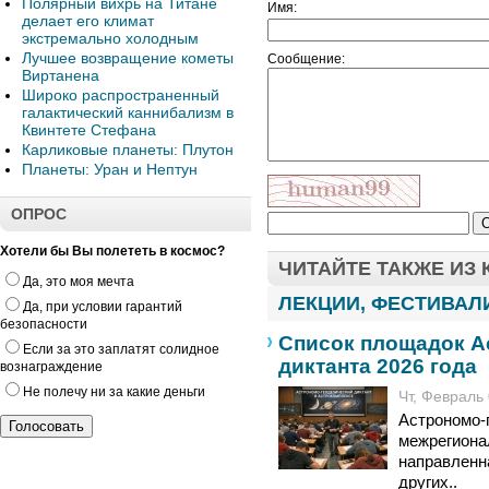
Полярный вихрь на Титане
Имя:
делает его климат
экстремально холодным
Лучшее возвращение кометы
Сообщение:
Виртанена
Широко распространенный
галактический каннибализм в
Квинтете Стефана
Карликовые планеты: Плутон
Планеты: Уран и Нептун
ОПРОС
Хотели бы Вы полететь в космос?
ЧИТАЙТЕ ТАКЖЕ ИЗ
Да, это моя мечта
ЛЕКЦИИ, ФЕСТИВАЛ
Да, при условии гарантий
безопасности
Список площадок А
Если за это заплатят солидное
диктанта 2026 года
вознаграждение
Не полечу ни за какие деньги
Чт, Февраль 
Астрономо-
межрегиона
направленн
других..