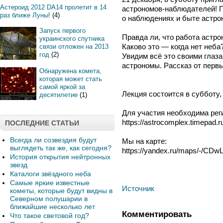
Астероид 2012 DA14 пролетит в 14
астрономов-наблюдателей! 
раз ближе Луны!
(4)
о наблюдениях и быте астро
Запуск первого
Правда ли, что работа астро
украинского спутника
Каково это — когда нет неба
связи отложен на 2013
год
(2)
Увидим всё это своими глаза
астрономы. Рассказ от перв
Обнаружена комета,
которая может стать
самой яркой за
Лекция состоится в субботу, 
десятилетие
(1)
Для участия необходима рег
https://astrocomplex.timepad.r
ПОСЛЕДНИЕ СТАТЬИ
Всегда ли созвездия будут
Мы на карте:
выглядеть так же, как сегодня?
https://yandex.ru/maps/-/CDw
История открытия нейтронных
звезд
Каталоги звёздного неба
Самые яркие известные
Источник
кометы, которые будут видны в
Северном полушарии в
ближайшие несколько лет
Комментировать
Что такое световой год?