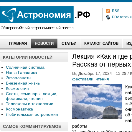
RSS
PDA версия
ГЛАВНАЯ
НОВОСТИ
СТАТЬИ
КАТАЛОГ САЙТОВ
ИЗ
Лекция «Как и где
КАТЕГОРИИ НОВОСТЕЙ
Рассказ от первых
Солнечная система
Наша Галактика
Вт, Декабрь 17, 2024 - 13:29 /
Экзопланеты
фестивали, чтения
Внеземная жизнь
Ка
Космология
на
Слеты, семинары, лекции,
вы
фестивали, чтения
звё
Телескопы и технологии
Космонавтика
они
Любительская астрономия
об
на
работы
САМОЕ КОММЕНТИРУЕМОЕ
21 декабря, в субботу приг