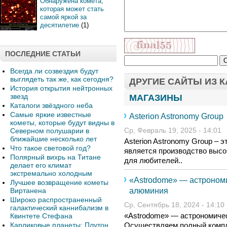
Обнаружена комета,
которая может стать
самой яркой за
десятилетие
(1)
ПОСЛЕДНИЕ СТАТЬИ
Всегда ли созвездия будут
выглядеть так же, как сегодня?
ДРУГИЕ САЙТЫ ИЗ 
История открытия нейтронных
звезд
МАГАЗИНЫ
Каталоги звёздного неба
Самые яркие известные
Asterion Astronomy Group
кометы, которые будут видны в
Северном полушарии в
Ср, Февраль 19, 2025 - 14:01
ближайшие несколько лет
Asterion Astronomy Group – э
Что такое световой год?
является производство высо
Полярный вихрь на Титане
для любителей..
делает его климат
экстремально холодным
«Astrodome» — астрономи
Лучшее возвращение кометы
алюминия
Виртанена
Широко распространенный
Ср, Сентябрь 18, 2024 - 14:10
галактический каннибализм в
«Astrodome» — астрономичес
Квинтете Стефана
Карликовые планеты: Плутон
Осуществляем полный компле