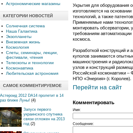
Астрономические магазины
Укрытия для оборудования 
изготовляются на основани
КАТЕГОРИИ НОВОСТЕЙ
технологий, а также патентов
Применяемые нами технологи
Солнечная система
монтировать обсерватории,
Наша Галактика
требованиям автоматизации
Экзопланеты
космоса.
Внеземная жизнь
Космология
Разработкой конструкций и 
Слеты, семинары, лекции,
куполов занимаются опытные
фестивали, чтения
машиностроения и радиолока
Телескопы и технологии
узлов и конструкций размещ
Космонавтика
Российской космонавтики – 
Любительская астрономия
НПО «Энергия» (г. Королев).
САМОЕ КОММЕНТИРУЕМОЕ
Перейти на сайт
Астероид 2012 DA14 пролетит в 14
раз ближе Луны!
(4)
Комментировать
Запуск первого
Имя:
украинского спутника
связи отложен на 2013
год
(2)
Сообщение: