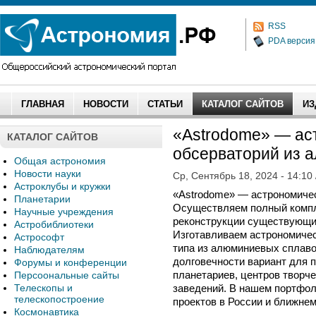
RSS
PDA версия
ГЛАВНАЯ
НОВОСТИ
СТАТЬИ
КАТАЛОГ САЙТОВ
ИЗ
«Astrodome» — ас
КАТАЛОГ САЙТОВ
обсерваторий из 
Общая астрономия
Новости науки
Ср, Сентябрь 18, 2024 - 14:10
Астроклубы и кружки
«Astrodome» — астрономичес
Планетарии
Осуществляем полный компле
Научные учреждения
реконструкции существующи
Астробиблиотеки
Изготавливаем астрономичес
Астрософт
типа из алюминиевых сплав
Наблюдателям
долговечности вариант для 
Форумы и конференции
планетариев, центров творче
Персоональные сайты
Телескопы и
заведений. В нашем портфо
телескопостроение
проектов в России и ближне
Космонавтика