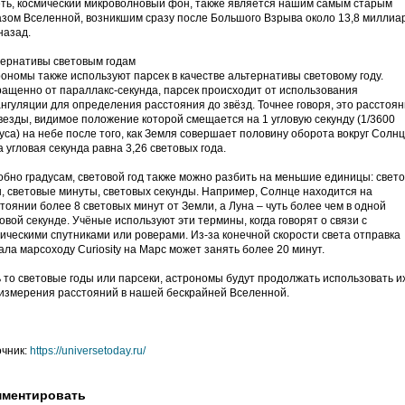
ть, космический микроволновый фон, также является нашим самым старым
зом Вселенной, возникшим сразу после Большого Взрыва около 13,8 миллиа
назад.
тернативы световым годам
ономы также используют парсек в качестве альтернативы световому году.
ащенно от параллакс-секунда, парсек происходит от использования
нгуляции для определения расстояния до звёзд. Точнее говоря, это расстоя
везды, видимое положение которой смещается на 1 угловую секунду (1/3600
уса) на небе после того, как Земля совершает половину оборота вокруг Солнц
 угловая секунда равна 3,26 световых года.
бно градусам, световой год также можно разбить на меньшие единицы: свет
, световые минуты, световых секунды. Например, Солнце находится на
тоянии более 8 световых минут от Земли, а Луна – чуть более чем в одной
овой секунде. Учёные используют эти термины, когда говорят о связи с
ическими спутниками или роверами. Из-за конечной скорости света отправка
ала марсоходу Curiosity на Марс может занять более 20 минут.
 то световые годы или парсеки, астрономы будут продолжать использовать и
измерения расстояний в нашей бескрайней Вселенной.
очник:
https://universetoday.ru/
ментировать