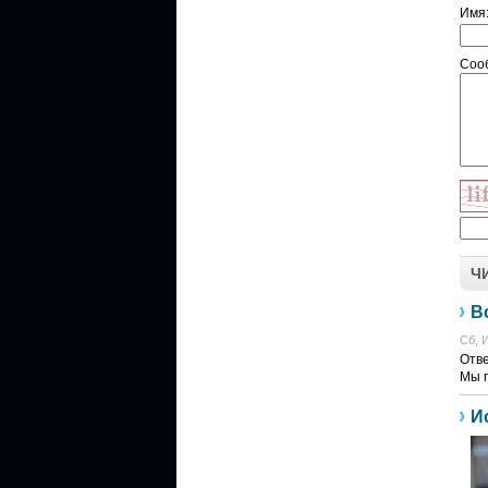
Имя
Соо
Ч
В
Сб, И
Отве
Мы п
И