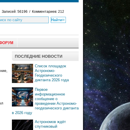
Записей: 56196 / Комментариев: 212
ФОРУМ
ПОСЛЕДНИЕ НОВОСТИ
Список площадок
Астрономо-
ние,
Геодезического
диктанта 2026 года
Первое
информационное
сообщение о
ыл
проведении Астрономо-
геодезического диктанта
в 2026 году
Астрономов ждёт
спутниковый