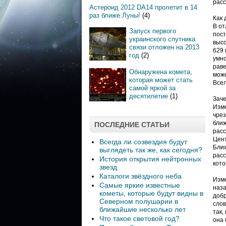
расс
Астероид 2012 DA14 пролетит в 14
раз ближе Луны!
(4)
Как 
В от
Запуск первого
пост
украинского спутника
высо
связи отложен на 2013
629 
год
(2)
умно
раве
Обнаружена комета,
може
которая может стать
Все
самой яркой за
десятилетие
(1)
Заче
Изме
чрез
ближ
ПОСЛЕДНИЕ СТАТЬИ
расс
Цент
Всегда ли созвездия будут
Ближ
выглядеть так же, как сегодня?
расс
История открытия нейтронных
кото
звезд
Каталоги звёздного неба
Изме
Самые яркие известные
наза
кометы, которые будут видны в
добр
Северном полушарии в
слов
ближайшие несколько лет
так,
Что такое световой год?
она 