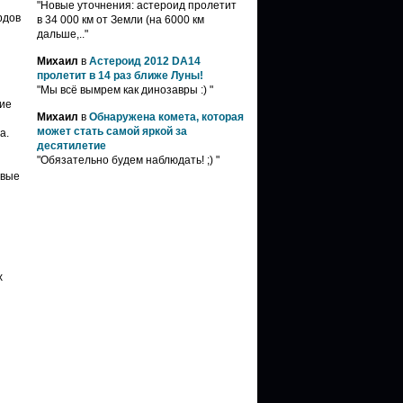
"Новые уточнения: астероид пролетит
рдов
в 34 000 км от Земли (на 6000 км
дальше,.."
Михаил
в
Астероид 2012 DA14
пролетит в 14 раз ближе Луны!
"Мы всё вымрем как динозавры :) "
ние
Михаил
в
Обнаружена комета, которая
может стать самой яркой за
а.
десятилетие
"Обязательно будем наблюдать! ;) "
овые
х