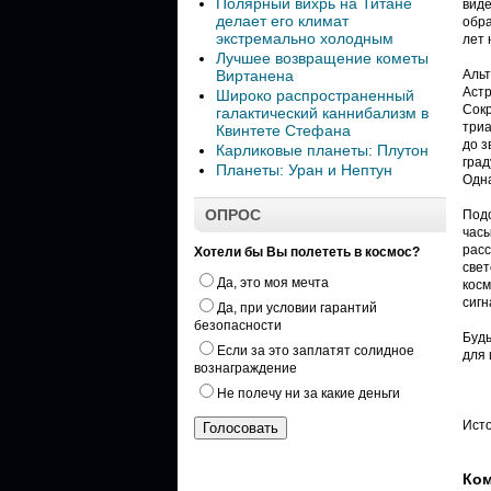
Полярный вихрь на Титане
виде
делает его климат
обра
экстремально холодным
лет 
Лучшее возвращение кометы
Виртанена
Аль
Астр
Широко распространенный
Сокр
галактический каннибализм в
триа
Квинтете Стефана
до з
Карликовые планеты: Плутон
град
Планеты: Уран и Нептун
Одна
ОПРОС
Подо
часы
расс
Хотели бы Вы полететь в космос?
свет
Да, это моя мечта
косм
сигн
Да, при условии гарантий
безопасности
Будь
Если за это заплатят солидное
для 
вознаграждение
Не полечу ни за какие деньги
Ист
Ком