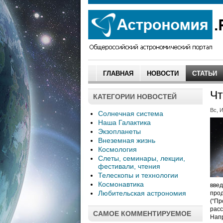
ГЛАВНАЯ
НОВОСТИ
СТАТЬИ
Чт
КАТЕГОРИИ НОВОСТЕЙ
Вс, И
Солнечная система
Наша Галактика
Экзопланеты
Внеземная жизнь
Космология
Слеты, семинары, лекции,
фестивали, чтения
Телескопы и технологии
Космонавтика
введ
Любительская астрономия
прод
(“Пр
расс
САМОЕ КОММЕНТИРУЕМОЕ
Напр