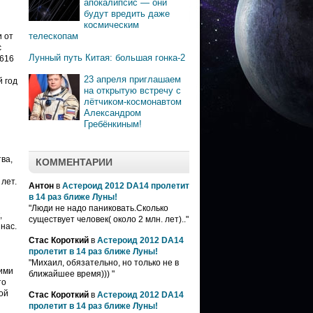
апокалипсис — они
будут вредить даже
космическим
телескопам
и от
с
Лунный путь Китая: большая гонка-2
 616
23 апреля приглашаем
й год
на открытую встречу с
лётчиком-космонавтом
Александром
Гребёнкиным!
ва,
КОММЕНТАРИИ
лет.
Антон
в
Астероид 2012 DA14 пролетит
в 14 раз ближе Луны!
"Люди не надо паниковать.Сколько
,
существует человек( около 2 млн. лет).."
нас.
Стас Короткий
в
Астероид 2012 DA14
пролетит в 14 раз ближе Луны!
"Михаил, обязательно, но только не в
гими
ближайшее время))) "
то
ой
Стас Короткий
в
Астероид 2012 DA14
пролетит в 14 раз ближе Луны!