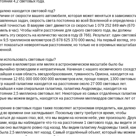
тоянии 4,2 световых года.
далеко находится световой год?
личии от скорости вашего автомобиля, которая может меняться в зависимост
авленных задач, скорость света постоянна во всей Вселенной и определена 
кой точностью. В вакууме свет движется со скоростью 1 079 252 849 км/ч (670
миль в час). Чтобы найти расстояние для одного светового года, вы должны
жить эту скорость на количество часов в году (8 766). Результат: один светово
н 9,5 триллионов километров (5 878 625 370 000 миль). На первый взгляд, это
т показаться невероятным расстоянием, но только не в огромных масштабах
ленной.
м использовать световые годы?
рение в километрах или милях в астрономическом масштабе было бы
вычайно громоздким и непрактичным. Начиная с нашего космического соседст
айшая к нам область звездообразования, туманность Ориона, находится на
тоянии 12 651 000 000 000 000 километров или, проще говоря, 1300 световых 
р нашей галактики находится на расстоянии около 27 000 световых лет.
айшая к нам спиральная галактика, галактика Андромеды, находится на
тоянии 2,5 миллиона световых лет. Некоторые из самых отдалённых галактик
рые мы можем видеть, находятся на расстоянии миллиардов световых лет от 
рение в световых годах также позволяет астрономам определить, как далеко
д во времени они заглядывают. Поскольку свету требуется время, чтобы
аться до наших глаз, всё, что мы видим на ночном небе, уже произошло. Дру
ами, когда вы наблюдаете что-то на расстоянии 1 светового года, вы видите э
 как оно выглядело ровно год назад. Мы видим галактику Андромеды такой, как
была 2,5 миллиона лет назад. Самый отдалённый объект, который мы можем