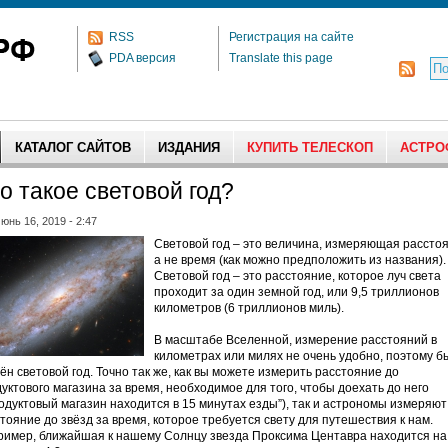
RSS
Регистрация на сайте
PDA версия
Translate this page
КАТАЛОГ САЙТОВ
ИЗДАНИЯ
КУПИТЬ ТЕЛЕСКОП
АСТРО
о такое световой год?
юнь 16, 2019 - 2:47
Световой год – это величина, измеряющая расстоя
а не время (как можно предположить из названия).
Световой год – это расстояние, которое луч света
проходит за один земной год, или 9,5 триллионов
километров (6 триллионов миль).
В масштабе Вселенной, измерение расстояний в
километрах или милях не очень удобно, поэтому б
ён световой год. Точно так же, как вы можете измерить расстояние до
уктового магазина за время, необходимое для того, чтобы доехать до него
одуктовый магазин находится в 15 минутах езды”), так и астрономы измеряют
тояние до звёзд за время, которое требуется свету для путешествия к нам.
имер, ближайшая к нашему Солнцу звезда Проксима Центавра находится на