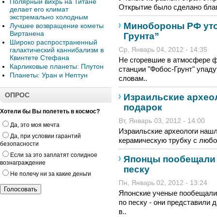
Полярный вихрь на Титане
Открытие было сделано благо
делает его климат
экстремально холодным
Минобороны РФ уто
Лучшее возвращение кометы
Виртанена
Грунта”
Широко распространенный
галактический каннибализм в
Ср, Январь 04, 2012 - 14:35
Квинтете Стефана
Не сгоревшие в атмосфере 
Карликовые планеты: Плутон
станции "Фобос-Грунт" упаду
Планеты: Уран и Нептун
словам..
ОПРОС
Израильские архео
подарок
Хотели бы Вы полететь в космос?
Вт, Январь 03, 2012 - 14:00
Да, это моя мечта
Израильские археологи наш
Да, при условии гарантий
керамическую трубку с любо
безопасности
Если за это заплатят солидное
Японцы пообещали 
вознаграждение
песку
Не полечу ни за какие деньги
Пн, Январь 02, 2012 - 13:24
Японские ученые пообещали
по песку - они представили
в..