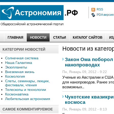
RSS
PDA версия
ГЛАВНАЯ
НОВОСТИ
СТАТЬИ
КАТАЛОГ САЙТОВ
ИЗ
Новости из категор
КАТЕГОРИИ НОВОСТЕЙ
Солнечная система
Закон Ома поборол
Наша Галактика
нанопроводах
Экзопланеты
Внеземная жизнь
Пн, Январь 09, 2012 - 9:22
Космология
Ученые из Австралии и США 
Слеты, семинары, лекции,
для нанопроводов. Ранее это
фестивали, чтения
возможных..
Телескопы и технологии
Космонавтика
Чукотские квазикри
Любительская астрономия
космоса
САМОЕ КОММЕНТИРУЕМОЕ
Пн, Январь 09, 2012 - 8:13