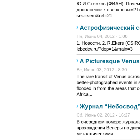
Ю.И.Стожков (ФИАН). Почем
дополнение к сверхновым? htt
sec=sem&ref=21
Астрофизический 
Пн, Июнь 04, 2012 - 1:00
1. Новости. 2. R.Ekers (CSIRO
lebedev.ru/?dep=1&main=3
A Picturesque Venus 
Вс, Июнь 03, 2012 - 8:30
The rare transit of Venus acros
better-photographed events in s
flooded in from the areas that 
Africa,..
Журнал “Небосвод” 
Сб, Июнь 02, 2012 - 16:27
В очередном номере журнала
прохождении Венеры по диск
металлическими..