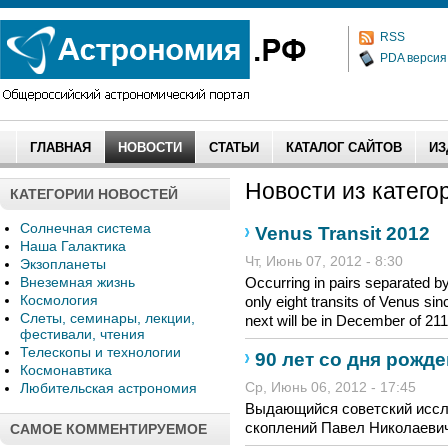
RSS
PDA версия
ГЛАВНАЯ
НОВОСТИ
СТАТЬИ
КАТАЛОГ САЙТОВ
ИЗ
Новости из категор
КАТЕГОРИИ НОВОСТЕЙ
Солнечная система
Venus Transit 2012
Наша Галактика
Чт, Июнь 07, 2012 - 8:30
Экзопланеты
Внеземная жизнь
Occurring in pairs separated b
Космология
only eight transits of Venus sin
Слеты, семинары, лекции,
next will be in December of 211
фестивали, чтения
Телескопы и технологии
90 лет со дня рожд
Космонавтика
Любительская астрономия
Ср, Июнь 06, 2012 - 17:45
Выдающийся советский иссл
скоплений Павел Николаевич 
САМОЕ КОММЕНТИРУЕМОЕ