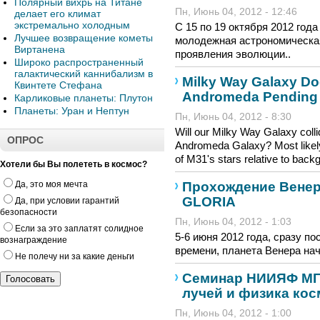
Полярный вихрь на Титане
Пн, Июнь 04, 2012 - 12:46
делает его климат
экстремально холодным
С 15 по 19 октября 2012 го
Лучшее возвращение кометы
молодежная астрономическ
Виртанена
проявления эволюции..
Широко распространенный
галактический каннибализм в
Milky Way Galaxy Do
Квинтете Стефана
Andromeda Pending
Карликовые планеты: Плутон
Планеты: Уран и Нептун
Пн, Июнь 04, 2012 - 8:30
Will our Milky Way Galaxy collid
ОПРОС
Andromeda Galaxy? Most likely,
of M31's stars relative to back
Хотели бы Вы полететь в космос?
Прохождение Венер
Да, это моя мечта
GLORIA
Да, при условии гарантий
безопасности
Пн, Июнь 04, 2012 - 1:03
Если за это заплатят солидное
5-6 июня 2012 года, сразу п
вознаграждение
времени, планета Венера нач
Не полечу ни за какие деньги
Семинар НИИЯФ МГ
лучей и физика кос
Пн, Июнь 04, 2012 - 1:00