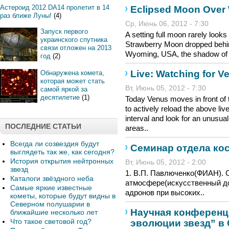
Астероид 2012 DA14 пролетит в 14
Eclipsed Moon Over
раз ближе Луны!
(4)
Ср, Июнь 06, 2012 - 7:30
Запуск первого
A setting full moon rarely looks 
украинского спутника
Strawberry Moon dropped behi
связи отложен на 2013
Wyoming, USA, the shadow of t
год
(2)
Live: Watching for V
Обнаружена комета,
которая может стать
Вт, Июнь 05, 2012 - 7:30
самой яркой за
десятилетие
(1)
Today Venus moves in front of t
to actively reload the above liv
interval and look for an unusua
ПОСЛЕДНИЕ СТАТЬИ
areas..
Всегда ли созвездия будут
Семинар отдела ко
выглядеть так же, как сегодня?
История открытия нейтронных
Вт, Июнь 05, 2012 - 2:00
звезд
1. В.П. Павлюченко(ФИАН). 
Каталоги звёздного неба
атмосфере(искусственный до
Самые яркие известные
адронов при высоких..
кометы, которые будут видны в
Северном полушарии в
Научная конферен
ближайшие несколько лет
Что такое световой год?
эволюции звезд” в