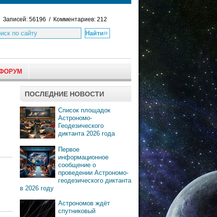
Записей: 56196 / Комментариев: 212
ФОРУМ
ПОСЛЕДНИЕ НОВОСТИ
Список площадок
Астрономо-
Геодезического
диктанта 2026 года
Первое
информационное
сообщение о
проведении Астрономо-
геодезического диктанта
в 2026 году
Астрономов ждёт
спутниковый