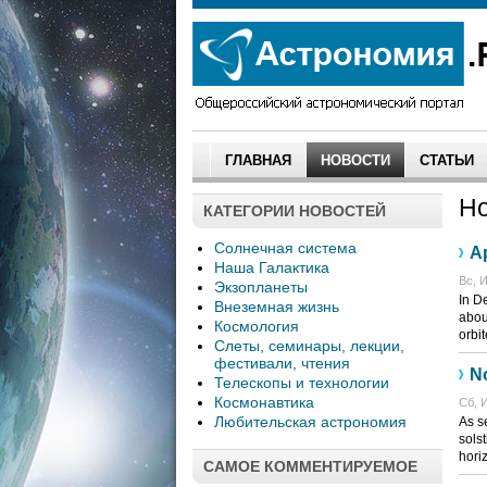
ГЛАВНАЯ
НОВОСТИ
СТАТЬИ
Но
КАТЕГОРИИ НОВОСТЕЙ
Солнечная система
Ap
Наша Галактика
Вс, И
Экзопланеты
In D
Внеземная жизнь
abou
Космология
orbi
Слеты, семинары, лекции,
фестивали, чтения
N
Телескопы и технологии
Космонавтика
Сб, И
Любительская астрономия
As s
solst
hori
САМОЕ КОММЕНТИРУЕМОЕ