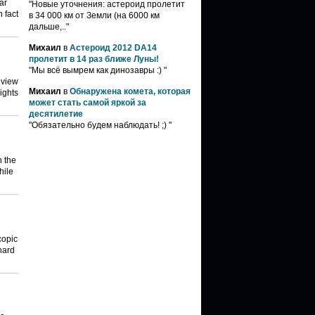
ar
"Новые уточнения: астероид пролетит
n fact
в 34 000 км от Земли (на 6000 км
дальше,.."
Михаил
в
Астероид 2012 DA14
пролетит в 14 раз ближе Луны!
"Мы всё вымрем как динозавры :) "
 view
Михаил
в
Обнаружена комета, которая
ights
может стать самой яркой за
десятилетие
"Обязательно будем наблюдать! ;) "
n the
hile
copic
hard