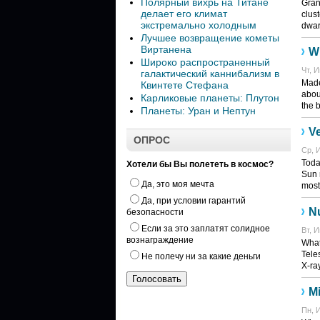
Полярный вихрь на Титане
Grand
делает его климат
clust
экстремально холодным
dwar
Лучшее возвращение кометы
Виртанена
W
Широко распространенный
Чт, И
галактический каннибализм в
Made
Квинтете Стефана
abou
Карликовые планеты: Плутон
the b
Планеты: Уран и Нептун
Ve
ОПРОС
Ср, И
Toda
Хотели бы Вы полететь в космос?
Sun 
Да, это моя мечта
most.
Да, при условии гарантий
N
безопасности
Если за это заплатят солидное
Вт, И
вознаграждение
What
Tele
Не полечу ни за какие деньги
X-ray
Mi
Пн, И