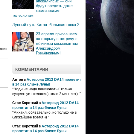
апокалипсис — они
будут вредить даже
космическим
телескопам
Лунный путь Китая: большая гонка-2
23 апреля приглашаем
на открытую встречу с
лётчиком-космонавтом
Александром
ации
Гребёнкиным!
КОММЕНТАРИИ
 -
Антон
в
Астероид 2012 DA14 пролетит
в 14 раз ближе Луны!
"Люди не надо паниковать.Сколько
существует человек( около 2 млн. лет).."
Стас Короткий
в
Астероид 2012 DA14
пролетит в 14 раз ближе Луны!
"Михаил, обязательно, но только не в
ближайшее время))) "
Стас Короткий
в
Астероид 2012 DA14
пролетит в 14 раз ближе Луны!