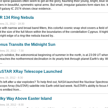
 spiral galaxies often seem to get all the glory, flaunting their young, bright, blue st
ers in beautiful, symmetric spiral arms. But small, irregular galaxies form stars too. I
f galaxy IC 2574 shows clear evidence..
R 134 Ring Nebula
юнь 21, 2012 - 18:30
 with narrow and broad band filters, this colorful cosmic snap shot covers a field of
t the size of the full Moon within the boundaries of the constellation Cygnus. It highl
right edge of a ring-like nebula traced by..
nus Transits the Midnight Sun
юнь 20, 2012 - 7:30
y's solstice, the astronomical beginning of summer in the north, is at 23:09 UT whe
reaches the northernmost declination in its yearly trek through planet Earth's sky. W
..
uSTAR XRay Telescope Launched
юнь 19, 2012 - 8:30
's left after a star explodes? To help find out, NASA launched the Nuclear Spectros
scope Array (NuSTAR) satellite into Earth orbit last week. NuSTAR's ability to focus 
s emitted from...
lky Way Above Easter Island
юнь 18, 2012 - 8:30