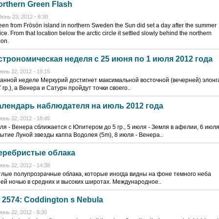
orthern Green Flash
юнь 23, 2012 - 8:30
een from Frösön island in northern Sweden the Sun did set a day after the summer
ice. From that location below the arctic circle it settled slowly behind the northern
zon.
строномическая неделя с 25 июня по 1 июля 2012 года
юнь 22, 2012 - 19:15
анной неделе Меркурий достигнет максимальной восточной (вечерней) элонг
7 гр.), а Венера и Сатурн пройдут точки своего..
алендарь наблюдателя на июль 2012 года
юнь 22, 2012 - 18:45
ля - Венера сближается с Юпитером до 5 гр., 5 июля - Земля в афелии, 6 июля
ытие Луной звезды каппа Водолея (5m), 8 июля - Венера..
еребристые облака
юнь 22, 2012 - 14:38
лые полупрозрачные облака, которые иногда видны на фоне темного неба
ей ночью в средних и высоких широтах. Международное..
C 2574: Coddington s Nebula
юнь 22, 2012 - 8:30