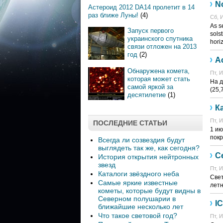
N
Астероид 2012 DA14 пролетит в 14
раз ближе Луны!
(4)
Сб, И
As s
Запуск первого
solst
украинского спутника
hori
связи отложен на 2013
год
(2)
А
Обнаружена комета,
Пт, И
которая может стать
На д
самой яркой за
(25,
десятилетие
(1)
К
Пт, И
ПОСЛЕДНИЕ СТАТЬИ
1 ию
покр
Всегда ли созвездия будут
выглядеть так же, как сегодня?
С
История открытия нейтронных
звезд
Пт, И
Каталоги звёздного неба
Свет
Самые яркие известные
летн
кометы, которые будут видны в
Северном полушарии в
I
ближайшие несколько лет
Что такое световой год?
Пт, И