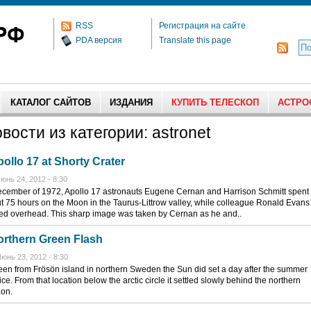
RSS
Регистрация на сайте
PDA версия
Translate this page
КАТАЛОГ САЙТОВ
ИЗДАНИЯ
КУПИТЬ ТЕЛЕСКОП
АСТРО
вости из категории: astronet
ollo 17 at Shorty Crater
юнь 24, 2012 - 8:30
ecember of 1972, Apollo 17 astronauts Eugene Cernan and Harrison Schmitt spent
t 75 hours on the Moon in the Taurus-Littrow valley, while colleague Ronald Evans
ted overhead. This sharp image was taken by Cernan as he and..
orthern Green Flash
юнь 23, 2012 - 8:30
een from Frösön island in northern Sweden the Sun did set a day after the summer
ice. From that location below the arctic circle it settled slowly behind the northern
zon.