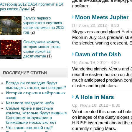
дельта-Аквариды, а Меркури
Астероид 2012 DA14 пролетит в 14
пройдет..
раз ближе Луны!
(4)
Moon Meets Jupiter
Запуск первого
украинского спутника
Пт, Июль 20, 2012 - 8:30
связи отложен на 2013
Skygazers around planet Earth 
год
(2)
Moon in July 15's predawn skie
Обнаружена комета,
the slender, waning crescent, 
которая может стать
самой яркой за
Dawn of the Dish
десятилетие
(1)
Чт, Июль 19, 2012 - 8:30
Wandering planets Venus and J
ПОСЛЕДНИЕ СТАТЬИ
near the eastern horizon on Ju
much anticipated predawn conju
Всегда ли созвездия будут
cluster and bright stars..
выглядеть так же, как сегодня?
История открытия нейтронных
A Hole in Mars
звезд
Каталоги звёздного неба
Ср, Июль 18, 2012 - 8:30
Самые яркие известные
What created this unusual hol
кометы, которые будут видны в
on images of the dusty slopes
Северном полушарии в
ближайшие несколько лет
HiRISE instrument aboard the 
Что такое световой год?
currently circling Mars.