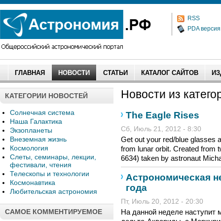
RSS
PDA версия
ГЛАВНАЯ
НОВОСТИ
СТАТЬИ
КАТАЛОГ САЙТОВ
ИЗ
Новости из категор
КАТЕГОРИИ НОВОСТЕЙ
Солнечная система
The Eagle Rises
Наша Галактика
Сб, Июль 21, 2012 - 8:30
Экзопланеты
Внеземная жизнь
Get out your red/blue glasses 
Космология
from lunar orbit. Created fro
Слеты, семинары, лекции,
6634) taken by astronaut Michae
фестивали, чтения
Телескопы и технологии
Астрономическая не
Космонавтика
года
Любительская астрономия
Пт, Июль 20, 2012 - 20:30
САМОЕ КОММЕНТИРУЕМОЕ
На данной неделе наступит 