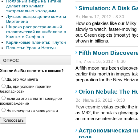
Полярный вихрь на Титане
делает его климат
Simulation: A Disk 
экстремально холодным
Лучшее возвращение кометы
Вт, Июль 17, 2012 - 8:30
Виртанена
How do galaxies like our Milk
Широко распространенный
slowly to watch, faster-moving 
галактический каннибализм в
out. Green depicts (mostly) hy
Квинтете Стефана
shown in billions..
Карликовые планеты: Плутон
Планеты: Уран и Нептун
Fifth Moon Discovere
ОПРОС
Пн, Июль 16, 2012 - 8:30
A fifth moon has been discover
Хотели бы Вы полететь в космос?
earlier this month in images t
preparation for the New Horizon
Да, это моя мечта
Да, при условии гарантий
Orion Nebula: The H
безопасности
Если за это заплатят солидное
Вс, Июль 15, 2012 - 8:30
вознаграждение
Few cosmic vistas excite the i
Не полечу ни за какие деньги
as M42, the nebula's glowing g
an immense interstellar molecul
Астрономическая не
года