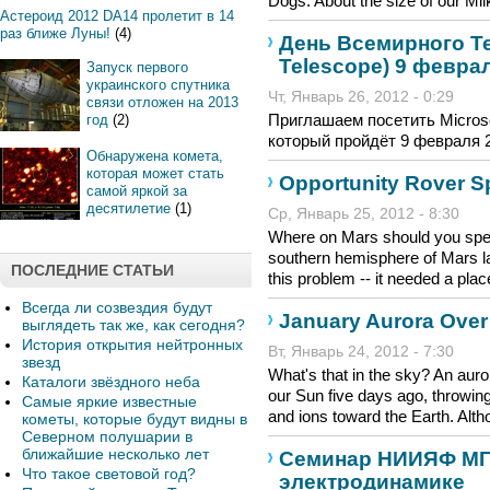
Dogs. About the size of our Milk
Астероид 2012 DA14 пролетит в 14
раз ближе Луны!
(4)
День Всемирного Те
Telescope) 9 февра
Запуск первого
украинского спутника
Чт, Январь 26, 2012 - 0:29
связи отложен на 2013
Приглашаем посетить Microso
год
(2)
который пройдёт 9 февраля 2
Обнаружена комета,
которая может стать
Opportunity Rover S
самой яркой за
десятилетие
(1)
Ср, Январь 25, 2012 - 8:30
Where on Mars should you spen
southern hemisphere of Mars la
ПОСЛЕДНИЕ СТАТЬИ
this problem -- it needed a plac
Всегда ли созвездия будут
January Aurora Ove
выглядеть так же, как сегодня?
История открытия нейтронных
Вт, Январь 24, 2012 - 7:30
звезд
What's that in the sky? An auro
Каталоги звёздного неба
our Sun five days ago, throwing
Самые яркие известные
and ions toward the Earth. Alth
кометы, которые будут видны в
Северном полушарии в
ближайшие несколько лет
Семинар НИИЯФ МГ
Что такое световой год?
электродинамике