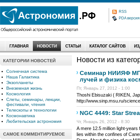
RSS
PDA версия
ГЛАВНАЯ
НОВОСТИ
СТАТЬИ
КАТАЛОГ САЙТОВ
ИЗ
Новости из категор
КАТЕГОРИИ НОВОСТЕЙ
Солнечная система
Семинар НИИЯФ МГ
Наша Галактика
лучей и физика кос
Экзопланеты
Внеземная жизнь
Пт, Январь 27, 2012 - 1:00
Космология
Thoshi Ebisuzaki ( RIKEN, J
Слеты, семинары, лекции,
http://www.sinp.msu.ru/scien
фестивали, чтения
Телескопы и технологии
NGC 4449: Star Strea
Космонавтика
Любительская астрономия
Чт, Январь 26, 2012 - 8:30
A mere 12.5 million light-years
САМОЕ КОММЕНТИРУЕМОЕ
lies within the confines of Cane