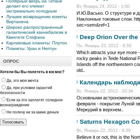
Полярный вихрь на Титане
делает его климат
Вт, Январь 24, 2012 - 1:00
экстремально холодным
И.Ю.Васько. О структуре и 
Лучшее возвращение кометы
Наклонные токовые слои. http
Виртанена
sec=sem&ref=1
Широко распространенный
галактический каннибализм в
Deep Orion Over the
Квинтете Стефана
Карликовые планеты: Плутон
Пн, Январь 23, 2012 - 8:30
Планеты: Уран и Нептун
Which attracts your eye more -
rocky peaks in Teide National 
ОПРОС
Islands off the northwestern co
old..
Хотели бы Вы полететь в космос?
Да, это моя мечта
Календарь наблюда
Да, при условии гарантий
Вс, Январь 22, 2012 - 20:34
безопасности
Основными астрономическим
Если за это заплатят солидное
февраля - покрытие Луной зв
вознаграждение
Меркурий в верхнем..
Не полечу ни за какие деньги
Saturns Hexagon Co
Вс, Январь 22, 2012 - 8:30
Believe it or not, this is the No