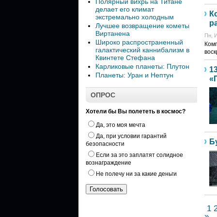
Полярный вихрь на Титане
делает его климат
К
экстремально холодным
р
Лучшее возвращение кометы
Виртанена
Пн, И
Широко распространенный
Комп
галактический каннибализм в
воск
Квинтете Стефана
Карликовые планеты: Плутон
1
Планеты: Уран и Нептун
«
ОПРОС
Хотели бы Вы полететь в космос?
Да, это моя мечта
Да, при условии гарантий
Б
безопасности
Если за это заплатят солидное
вознаграждение
Не полечу ни за какие деньги
1
»