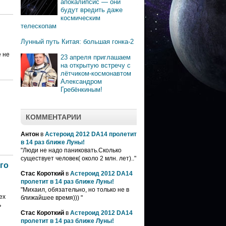
апокалипсис — они
будут вредить даже
космическим
телескопам
Лунный путь Китая: большая гонка-2
ё не
23 апреля приглашаем
на открытую встречу с
лётчиком-космонавтом
Александром
Гребёнкиным!
КОММЕНТАРИИ
Антон
в
Астероид 2012 DA14 пролетит
в 14 раз ближе Луны!
"Люди не надо паниковать.Сколько
существует человек( около 2 млн. лет).."
го
Стас Короткий
в
Астероид 2012 DA14
пролетит в 14 раз ближе Луны!
"Михаил, обязательно, но только не в
ех
ближайшее время))) "
ь
Стас Короткий
в
Астероид 2012 DA14
пролетит в 14 раз ближе Луны!