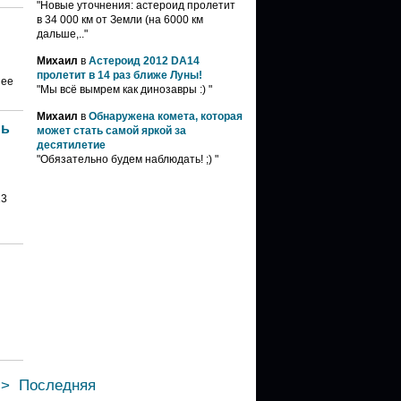
"Новые уточнения: астероид пролетит
в 34 000 км от Земли (на 6000 км
дальше,.."
Михаил
в
Астероид 2012 DA14
пролетит в 14 раз ближе Луны!
шее
"Мы всё вымрем как динозавры :) "
Михаил
в
Обнаружена комета, которая
ль
может стать самой яркой за
десятилетие
"Обязательно будем наблюдать! ;) "
13
>
Последняя