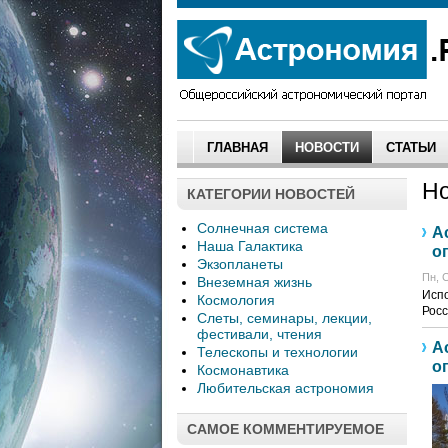
ГЛАВНАЯ
НОВОСТИ
СТАТЬИ
Но
КАТЕГОРИИ НОВОСТЕЙ
Солнечная система
А
Наша Галактика
о
Экзопланеты
Пн, 
Внеземная жизнь
Испо
Космология
Росс
Слеты, семинары, лекции,
фестивали, чтения
А
Телескопы и технологии
о
Космонавтика
Любительская астрономия
САМОЕ КОММЕНТИРУЕМОЕ