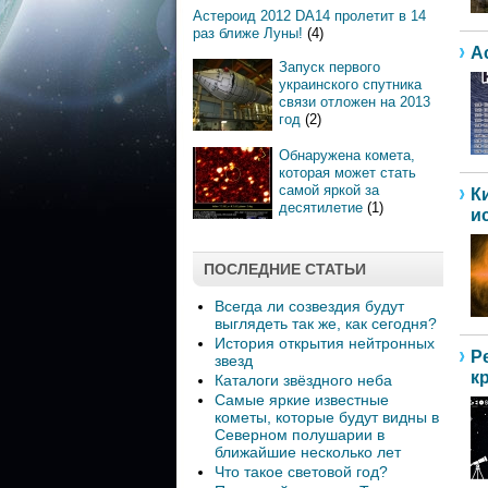
Астероид 2012 DA14 пролетит в 14
раз ближе Луны!
(4)
А
Запуск первого
украинского спутника
связи отложен на 2013
год
(2)
Обнаружена комета,
которая может стать
самой яркой за
К
десятилетие
(1)
и
ПОСЛЕДНИЕ СТАТЬИ
Всегда ли созвездия будут
выглядеть так же, как сегодня?
История открытия нейтронных
Р
звезд
к
Каталоги звёздного неба
Самые яркие известные
кометы, которые будут видны в
Северном полушарии в
ближайшие несколько лет
Что такое световой год?