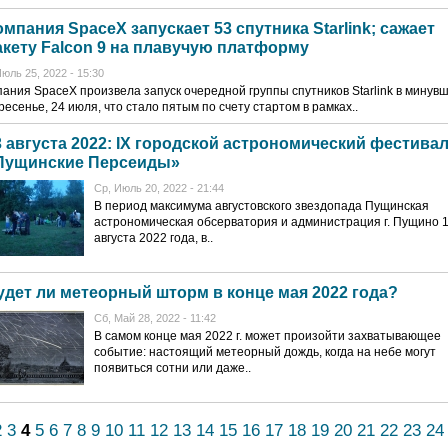
омпания SpaceX запускает 53 спутника Starlink; сажает
акету Falcon 9 на плавучую платформу
юль 25, 2022 - 15:30
ания SpaceX произвела запуск очередной группы спутников Starlink в минув
ресенье, 24 июля, что стало пятым по счету стартом в рамках..
3 августа 2022: IX городской астрономический фестива
Пущинские Персеиды»
Ср, Июль 20, 2022 - 21:44
В период максимума августовского звездопада Пущинская
астрономическая обсерватория и администрация г. Пущино 
августа 2022 года, в..
удет ли метеорный шторм в конце мая 2022 года?
Сб, Май 28, 2022 - 11:42
В самом конце мая 2022 г. может произойти захватывающее
событие: настоящий метеорный дождь, когда на небе могут
появиться сотни или даже..
2
3
4
5
6
7
8
9
10
11
12
13
14
15
16
17
18
19
20
21
22
23
24