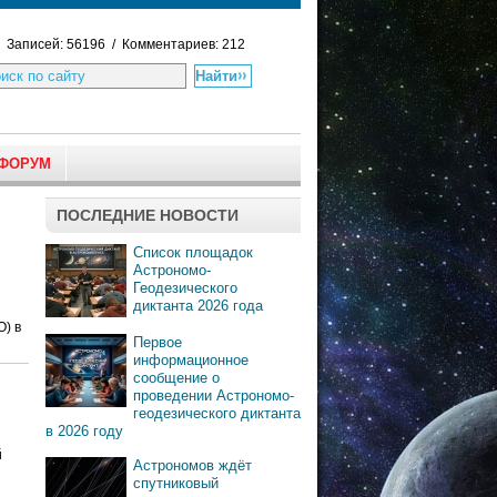
Записей: 56196 / Комментариев: 212
ФОРУМ
ПОСЛЕДНИЕ НОВОСТИ
Список площадок
Астрономо-
Геодезического
диктанта 2026 года
) в
Первое
информационное
сообщение о
проведении Астрономо-
геодезического диктанта
в 2026 году
й
Астрономов ждёт
спутниковый