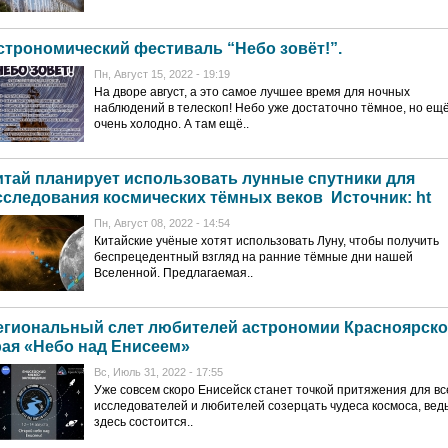
строномический фестиваль “Небо зовёт!”.
Пн, Август 15, 2022 - 19:19
На дворе август, а это самое лучшее время для ночных
наблюдений в телескоп! Небо уже достаточно тёмное, но ещ
очень холодно. А там ещё..
итай планирует использовать лунные спутники для
сследования космических тёмных веков Источник: ht
Пн, Август 08, 2022 - 14:54
Китайские учёные хотят использовать Луну, чтобы получить
беспрецедентный взгляд на ранние тёмные дни нашей
Вселенной. Предлагаемая..
егиональный слет любителей астрономии Красноярско
рая «Небо над Енисеем»
Вс, Июль 31, 2022 - 17:55
Уже совсем скоро Енисейск станет точкой притяжения для вс
исследователей и любителей созерцать чудеса космоса, вед
здесь состоится..