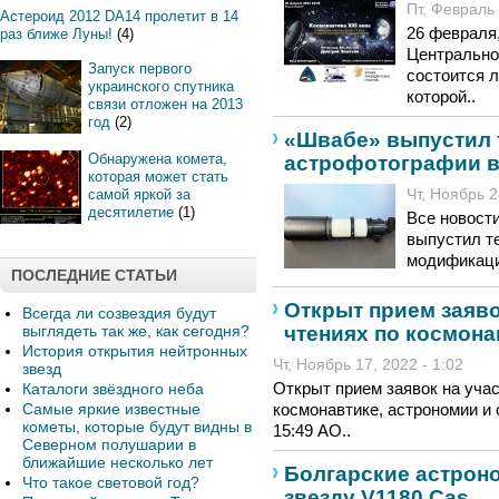
Пт, Февраль 
Астероид 2012 DA14 пролетит в 14
26 февраля,
раз ближе Луны!
(4)
Центрально
Запуск первого
состоится л
украинского спутника
которой..
связи отложен на 2013
год
(2)
«Швабе» выпустил 
Обнаружена комета,
астрофотографии 
которая может стать
самой яркой за
Чт, Ноябрь 2
десятилетие
(1)
Все новост
выпустил т
модификаци
ПОСЛЕДНИЕ СТАТЬИ
Открыт прием заяво
Всегда ли созвездия будут
чтениях по космона
выглядеть так же, как сегодня?
История открытия нейтронных
Чт, Ноябрь 17, 2022 - 1:02
звезд
Открыт прием заявок на учас
Каталоги звёздного неба
Самые яркие известные
космонавтике, астрономии и 
кометы, которые будут видны в
15:49 АО..
Северном полушарии в
ближайшие несколько лет
Болгарские астрон
Что такое световой год?
звезду V1180 Cas