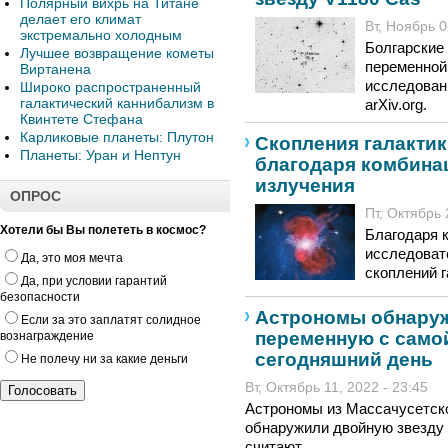
Полярный вихрь на Титане
делает его климат
Вт, Ноябрь 0
экстремально холодным
Болгарские
Лучшее возвращение кометы
переменной
Виртанена
исследован
Широко распространенный
галактический каннибализм в
arXiv.org.
Квинтете Стефана
Карликовые планеты: Плутон
Скопления галактик
Планеты: Уран и Нептун
благодаря комбина
излучения
ОПРОС
Пт, Октябрь 
Хотели бы Вы полететь в космос?
Благодаря к
исследоват
Да, это моя мечта
скоплений г
Да, при условии гарантий
безопасности
Астрономы обнаруж
Если за это заплатят солидное
переменную с самой
вознаграждение
сегодняшний день
Не полечу ни за какие деньги
Вт, Октябрь 11, 2022 - 23:45
Астрономы из Массачусетско
обнаружили двойную звезду 
считают,..