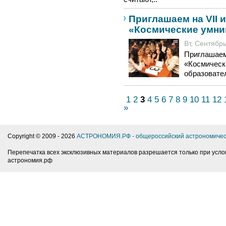
Приглашаем на VII 
«Космические умни
Вт, Сентябрь
Приглашаем
«Космическ
образовате
1
2
3
4
5
6
7
8
9
10
11
12
»
Copyright © 2009 -
2026
АСТРОНОМИЯ.РФ - общероссийский астрономичес
Перепечатка всех эксклюзивных материалов разрешается только при усло
астрономия.рф