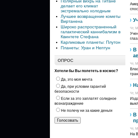
Полярный вихрь на Титане
Амер
делает его климат
спос
экстремально холодным
Лучшее возвращение кометы
У
Виртанена
Широко распространенный
Чт, М
галактический каннибализм в
Учен
Квинтете Стефана
глаз
Карликовые планеты: Плутон
Планеты: Уран и Нептун
В
а
ОПРОС
Чт, М
Влас
Хотели бы Вы полететь в космос?
тран
Да, это моя мечта
Н
Да, при условии гарантий
безопасности
Чт, М
Если за это заплатят солидное
Изда
вознаграждение
выкл
Не полечу ни за какие деньги
В
п
Чт, М
На В