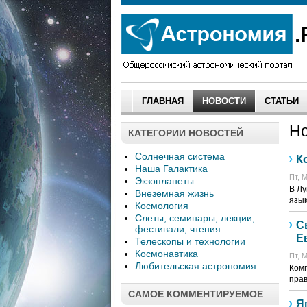
ГЛАВНАЯ
НОВОСТИ
СТАТЬИ
Но
КАТЕГОРИИ НОВОСТЕЙ
Солнечная система
К
Наша Галактика
Пт, М
Экзопланеты
В Лу
Внеземная жизнь
язык
Космология
Слеты, семинары, лекции,
С
фестивали, чтения
Е
Телескопы и технологии
Космонавтика
Пт, М
Любительская астрономия
Комп
прав
САМОЕ КОММЕНТИРУЕМОЕ
Я