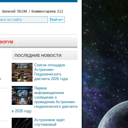
Записей: 56196 / Комментариев: 212
ФОРУМ
ПОСЛЕДНИЕ НОВОСТИ
Список площадок
Астрономо-
Геодезического
диктанта 2026 года
е
Первое
информационное
сообщение о
проведении Астрономо-
геодезического диктанта
в 2026 году
Астрономов ждёт
спутниковый