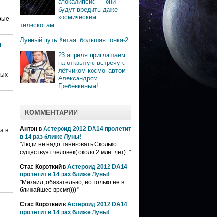
апокалипсис — они
будут вредить даже
космическим
орые
телескопам
Лунный путь Китая: большая гонка-2
м
23 апреля приглашаем
на открытую встречу с
лётчиком-космонавтом
ных
Александром
Гребёнкиным!
КОММЕНТАРИИ
Антон
в
Астероид 2012 DA14 пролетит
а в
в 14 раз ближе Луны!
"Люди не надо паниковать.Сколько
существует человек( около 2 млн. лет).."
Стас Короткий
в
Астероид 2012 DA14
пролетит в 14 раз ближе Луны!
"Михаил, обязательно, но только не в
ближайшее время))) "
Стас Короткий
в
Астероид 2012 DA14
пролетит в 14 раз ближе Луны!