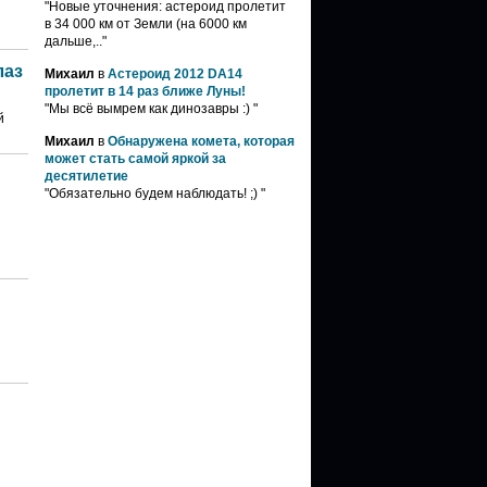
"Новые уточнения: астероид пролетит
в 34 000 км от Земли (на 6000 км
дальше,.."
лаз
Михаил
в
Астероид 2012 DA14
пролетит в 14 раз ближе Луны!
"Мы всё вымрем как динозавры :) "
й
Михаил
в
Обнаружена комета, которая
может стать самой яркой за
десятилетие
"Обязательно будем наблюдать! ;) "