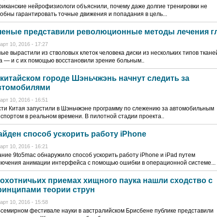
иканские нейрофизиологи объяснили, почему даже долгие тренировки не
обны гарантировать точные движения и попадания в цель...
ченые представили революционные методы лечения г
арт 10, 2016 - 17:27
ые вырастили из стволовых клеток человека диски из нескольких типов ткане
а — и с их помощью восстановили зрение больным..
 китайском городе Шэньчжэнь начнут следить за
втомобилями
арт 10, 2016 - 16:51
ти Китая запустили в Шэньчжэне программу по слежению за автомобильным
спортом в реальном времени. В пилотной стадии проекта..
айден способ ускорить работу iPhone
арт 10, 2016 - 16:21
ние 9to5mac обнаружило способ ускорить работу iPhone и iPad путем
ючения анимации интерфейса с помощью ошибки в операционной системе...
 охотничьих приемах хищного паука нашли сходство с
ринципами теории струн
арт 10, 2016 - 15:58
семирном фестивале науки в австралийском Брисбене публике представили