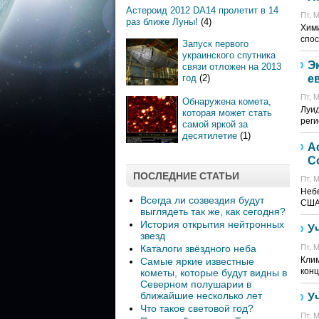
Астероид 2012 DA14 пролетит в 14
Пт, М
раз ближе Луны!
(4)
Хими
спос
Запуск первого
украинского спутника
Э
связи отложен на 2013
год
(2)
е
Пт, М
Обнаружена комета,
Луид
которая может стать
реги
самой яркой за
десятилетие
(1)
А
С
ПОСЛЕДНИЕ СТАТЬИ
Пт, М
Небе
Всегда ли созвездия будут
США
выглядеть так же, как сегодня?
История открытия нейтронных
У
звезд
Каталоги звёздного неба
Пт, М
Клим
Самые яркие известные
конц
кометы, которые будут видны в
Северном полушарии в
ближайшие несколько лет
У
Что такое световой год?
Пт, М