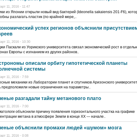
арт 11, 2016 - 11:47
ки из Японии открыли новый вид бактерий (Ideonella sakaiensis 201-F6), кот
обны разлагать пластик (по крайней мере,..
кономический успех регионов объяснили присутствие
вреев
арт 11, 2016 - 10:30
жи Паскали из Уорикского университета связал экономический рост в отдель
онах Европы с изгнанием из других районов..
строномы описали орбиту гипотетической планеты
олнечной системы
арт 11, 2016 - 7:59
сные механики из Лаборатории планет и спутников Аризонского университет
 предположили новые ограничения на параметры..
ченые разгадали тайну метанового плато
арт 11, 2016 - 7:00
атологи объяснили причину появления горизонтального участка на графике
ентрации метана в атмосфере Земли в конце XX — начале..
ченые объяснили промахи людей «шумом» мозга
арт 11, 2016 - 0:08