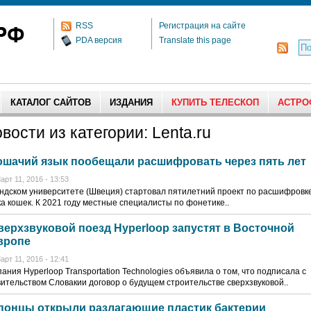
RSS
Регистрация на сайте
PDA версия
Translate this page
КАТАЛОГ САЙТОВ
ИЗДАНИЯ
КУПИТЬ ТЕЛЕСКОП
АСТРО
вости из категории: Lenta.ru
ошачий язык пообещали расшифровать через пять лет
арт 11, 2016 - 13:53
ндском университете (Швеция) стартовал пятилетний проект по расшифровк
а кошек. К 2021 году местные специалисты по фонетике..
верхзвуковой поезд Hyperloop запустят в Восточной
вропе
арт 11, 2016 - 12:41
ания Hyperloop Transportation Technologies объявила о том, что подписала с
ительством Словакии договор о будущем строительстве сверхзвуковой..
понцы открыли разлагающие пластик бактерии