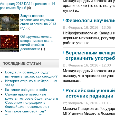
Международный коллектив у
Астероид 2012 DA14 пролетит в 14
органическим (то есть получ
раз ближе Луны!
(4)
лугах) и..
Запуск первого
Физиологи научили
украинского спутника
связи отложен на 2013
Вт, Февраль 16, 2016 - 13:05
год
(2)
Нейрофизиологи из Канады 
Обнаружена комета,
нервные механизмы, регулир
которая может стать
работе ученые..
самой яркой за
десятилетие
(1)
Беременным женщи
ограничить употре
ПОСЛЕДНИЕ СТАТЬИ
Вт, Февраль 16, 2016 - 12:00
Международный коллектив д
Всегда ли созвездия будут
выводу, что чрезмерное уп
выглядеть так же, как сегодня?
повышает..
История открытия нейтронных
звезд
Каталоги звёздного неба
Российский ученый
Самые яркие известные
источник радиации
кометы, которые будут видны в
Северном полушарии в
Вт, Февраль 16, 2016 - 11:15
ближайшие несколько лет
Максим Пширков из Государс
Что такое световой год?
МГУ имени Михаила Ломонос