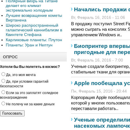
Полярный вихрь на Титане
делает его климат
Начались продажи фа
экстремально холодным
Лучшее возвращение кометы
Вт, Февраль 16, 2016 - 11:06
Виртанена
В продажу поступил Street Fi
Широко распространенный
можно сыграть на консолях S
галактический каннибализм в
Квинтете Стефана
управлением Windows и..
Карликовые планеты: Плутон
Планеты: Уран и Нептун
Биопринтер впервы
пригодные для пере
ОПРОС
Вт, Февраль 16, 2016 - 7:00
Ученые создали биопринтер,
Хотели бы Вы полететь в космос?
стабильные ткани для органи
Да, это моя мечта
Да, при условии гарантий
Apple пообещала у
безопасности
Пн, Февраль 15, 2016 - 20:44
Если за это заплатят солидное
Корпорация Apple пообещала
вознаграждение
которой у многих пользоват
Не полечу ни за какие деньги
переставали работать..
Ученые определили
насекомых лампоч