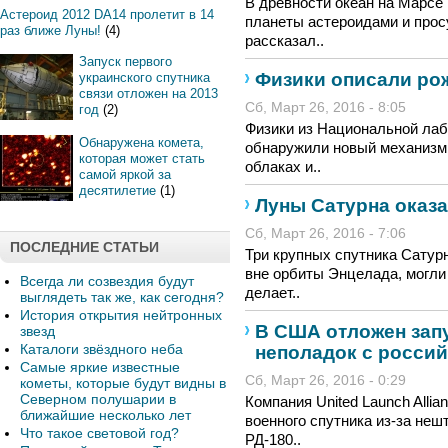
В древности океан на Марсе
Астероид 2012 DA14 пролетит в 14
планеты астероидами и прос
раз ближе Луны!
(4)
рассказал..
Запуск первого
Физики описали ро
украинского спутника
связи отложен на 2013
Сб, Март 26, 2016 - 8:05
год
(2)
Физики из Национальной лаб
Обнаружена комета,
обнаружили новый механизм,
которая может стать
облаках и..
самой яркой за
десятилетие
(1)
Луны Сатурна оказ
Сб, Март 26, 2016 - 7:06
ПОСЛЕДНИЕ СТАТЬИ
Три крупных спутника Сатурн
вне орбиты Энцелада, могли 
Всегда ли созвездия будут
делает..
выглядеть так же, как сегодня?
История открытия нейтронных
В США отложен запу
звезд
Каталоги звёздного неба
неполадок с росси
Самые яркие известные
Сб, Март 26, 2016 - 0:29
кометы, которые будут видны в
Северном полушарии в
Компания United Launch Alli
ближайшие несколько лет
военного спутника из-за неш
Что такое световой год?
РД-180..