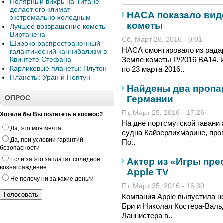
Полярный вихрь на Титане
делает его климат
НАСА показало вид
экстремально холодным
кометы
Лучшее возвращение кометы
Виртанена
Сб, Март 26, 2016 - 0:01
Широко распространенный
НАСА смонтировало из рада
галактический каннибализм в
Квинтете Стефана
Земле кометы P/2016 BA14. 
Карликовые планеты: Плутон
по 23 марта 2016..
Планеты: Уран и Нептун
Найдены два пропа
Германии
ОПРОС
Пт, Март 25, 2016 - 17:26
Хотели бы Вы полететь в космос?
На дне портсмутской гавани
Да, это моя мечта
судна Кайзерлихмарине, про
Да, при условии гарантий
По..
безопасности
Если за это заплатят солидное
Актер из «Игры пр
вознаграждение
Apple TV
Не полечу ни за какие деньги
Пт, Март 25, 2016 - 16:30
Компания Apple выпустила н
Бри и Николая Костера-Валь
Ланнистера в..