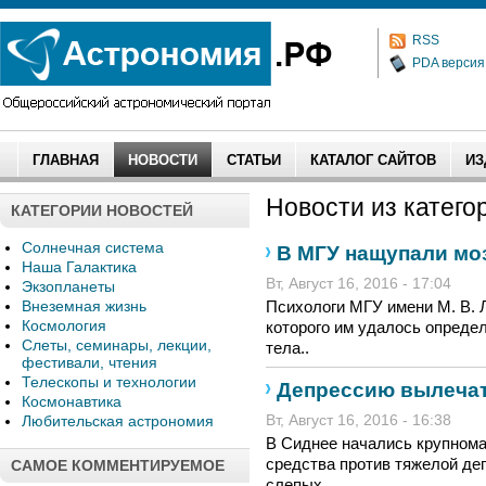
RSS
PDA версия
ГЛАВНАЯ
НОВОСТИ
СТАТЬИ
КАТАЛОГ САЙТОВ
ИЗ
Новости из категор
КАТЕГОРИИ НОВОСТЕЙ
Солнечная система
В МГУ нащупали мо
Наша Галактика
Вт, Август 16, 2016 - 17:04
Экзопланеты
Внеземная жизнь
Психологи МГУ имени М. В. 
Космология
которого им удалось опреде
Слеты, семинары, лекции,
тела..
фестивали, чтения
Телескопы и технологии
Депрессию вылечат
Космонавтика
Любительская астрономия
Вт, Август 16, 2016 - 16:38
В Сиднее начались крупном
средства против тяжелой де
САМОЕ КОММЕНТИРУЕМОЕ
слепых..