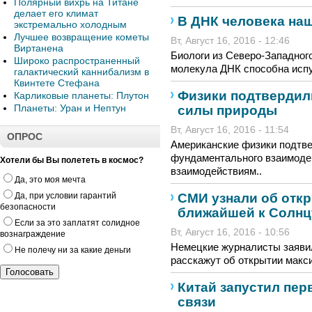
Полярный вихрь на Титане
делает его климат
В ДНК человека на
экстремально холодным
Лучшее возвращение кометы
Вт, Август 16, 2016 - 12:46
Виртанена
Биологи из Северо-Западног
Широко распространенный
молекула ДНК способна испус
галактический каннибализм в
Квинтете Стефана
Физики подтвердил
Карликовые планеты: Плутон
Планеты: Уран и Нептун
силы природы
Вт, Август 16, 2016 - 11:54
ОПРОС
Американские физики подтве
фундаментального взаимоде
Хотели бы Вы полететь в космос?
взаимодействиям..
Да, это моя мечта
СМИ узнали об отк
Да, при условии гарантий
безопасности
ближайшей к Солнц
Если за это заплатят солидное
Вт, Август 16, 2016 - 10:56
вознаграждение
Немецкие журналисты заявил
Не полечу ни за какие деньги
расскажут об открытии макс
Китай запустил пер
связи