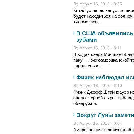
Вт, Август 16, 2016 - 8:35
Китай успешно запустил пер
будет находиться на солнеч
километров,..
В США объявились 
зубами
Вт, Август 16, 2016 - 8:11
В водах озера Мичиган обна
паку — южноамериканской т
пираньевых...
Физик наблюдал ис
Вт, Август 16, 2016 - 6:10
Физик Джефф Штайнхауэр из 
аналог черной дыры, наблюд
обнаружил..
Вокруг Луны замет
Вт, Август 16, 2016 - 0:04
Американские геофизики обн