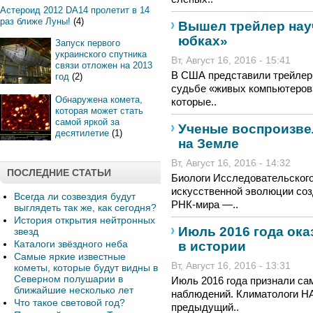
Астероид 2012 DA14 пролетит в 14
раз ближе Луны!
(4)
Вышел трейлер нау
юбках»
Запуск первого
украинского спутника
Вт, Август 16, 2016 - 15:41
связи отложен на 2013
В США представили трейлер
год
(2)
судьбе «живых компьютеров
Обнаружена комета,
которые..
которая может стать
самой яркой за
Ученые воспроизве
десятилетие
(1)
на Земле
Вт, Август 16, 2016 - 14:32
ПОСЛЕДНИЕ СТАТЬИ
Биологи Исследовательского
искусственной эволюции соз
Всегда ли созвездия будут
РНК-мира —..
выглядеть так же, как сегодня?
История открытия нейтронных
Июль 2016 года ок
звезд
Каталоги звёздного неба
в истории
Самые яркие известные
Вт, Август 16, 2016 - 13:31
кометы, которые будут видны в
Северном полушарии в
Июль 2016 года признали са
ближайшие несколько лет
наблюдений. Климатологи НА
Что такое световой год?
предыдущий..