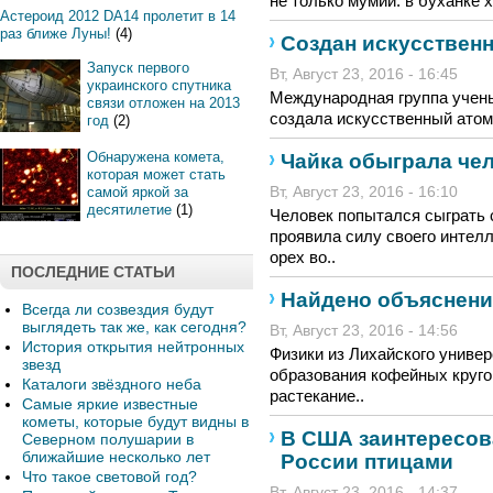
не только мумии: в буханке х
Астероид 2012 DA14 пролетит в 14
раз ближе Луны!
(4)
Создан искусственн
Запуск первого
Вт, Август 23, 2016 - 16:45
украинского спутника
Международная группа учены
связи отложен на 2013
создала искусственный атом 
год
(2)
Обнаружена комета,
Чайка обыграла чел
которая может стать
самой яркой за
Вт, Август 23, 2016 - 16:10
десятилетие
(1)
Человек попытался сыграть с
проявила силу своего интел
орех во..
ПОСЛЕДНИЕ СТАТЬИ
Найдено объяснени
Всегда ли созвездия будут
выглядеть так же, как сегодня?
Вт, Август 23, 2016 - 14:56
История открытия нейтронных
Физики из Лихайского униве
звезд
образования кофейных круго
Каталоги звёздного неба
растекание..
Самые яркие известные
кометы, которые будут видны в
В США заинтересов
Северном полушарии в
ближайшие несколько лет
России птицами
Что такое световой год?
Вт, Август 23, 2016 - 14:37