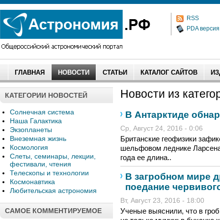
RSS
PDA версия
ГЛАВНАЯ
НОВОСТИ
СТАТЬИ
КАТАЛОГ САЙТОВ
ИЗ
Новости из категор
КАТЕГОРИИ НОВОСТЕЙ
Солнечная система
В Антарктиде обна
Наша Галактика
Ср, Август 24, 2016 - 0:06
Экзопланеты
Внеземная жизнь
Британские геофизики зафик
Космология
шельфовом леднике Ларсена 
Слеты, семинары, лекции,
года ее длина..
фестивали, чтения
Телескопы и технологии
В загробном мире д
Космонавтика
поедание червивог
Любительская астрономия
Вт, Август 23, 2016 - 18:00
САМОЕ КОММЕНТИРУЕМОЕ
Ученые выяснили, что в гро