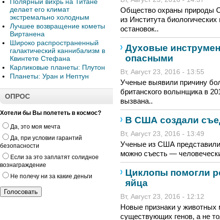
Полярный вихрь на Титане
делает его климат
Общество охраны природы С
экстремально холодным
из Института биологических
Лучшее возвращение кометы
остановок..
Виртанена
Широко распространенный
Духовые инструмен
галактический каннибализм в
опасными
Квинтете Стефана
Карликовые планеты: Плутон
Вт, Август 23, 2016 - 13:55
Планеты: Уран и Нептун
Ученые выявили причину бол
британского волынщика в 201
ОПРОС
вызвана..
Хотели бы Вы полететь в космос?
В США создали съе
Да, это моя мечта
Вт, Август 23, 2016 - 13:49
Да, при условии гарантий
Ученые из США представили 
безопасности
можно съесть — человеческий
Если за это заплатят солидное
вознаграждение
Циклопы помогли р
Не полечу ни за какие деньги
яйца
Вт, Август 23, 2016 - 12:12
Новые признаки у животных м
существующих генов, а не т