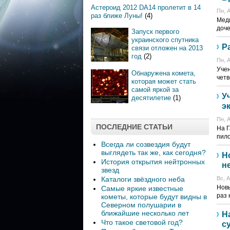
Астероид 2012 DA14 пролетит в 14
Пн, А
раз ближе Луны!
(4)
Меди
доче
Запуск первого
украинского спутника
Р
связи отложен на 2013
год
(2)
Пн, А
Учен
Обнаружена комета,
четв
которая может стать
самой яркой за
У
десятилетие
(1)
э
Пн, А
ПОСЛЕДНИЕ СТАТЬИ
На Г
пило
Всегда ли созвездия будут
выглядеть так же, как сегодня?
Н
История открытия нейтронных
н
звезд
Каталоги звёздного неба
Вс, А
Новы
Самые яркие известные
раз 
кометы, которые будут видны в
Северном полушарии в
ближайшие несколько лет
Н
Что такое световой год?
с