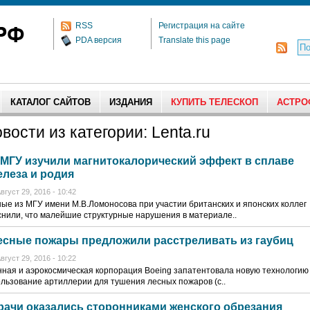
RSS
Регистрация на сайте
PDA версия
Translate this page
КАТАЛОГ САЙТОВ
ИЗДАНИЯ
КУПИТЬ ТЕЛЕСКОП
АСТРО
вости из категории: Lenta.ru
 МГУ изучили магнитокалорический эффект в сплаве
елеза и родия
вгуст 29, 2016 - 10:42
ые из МГУ имени М.В.Ломоносова при участии британских и японских коллег
нили, что малейшие структурные нарушения в материале..
есные пожары предложили расстреливать из гаубиц
вгуст 29, 2016 - 10:22
ная и аэрокосмическая корпорация Boeing запатентовала новую технологи
льзование артиллерии для тушения лесных пожаров (с..
рачи оказались сторонниками женского обрезания