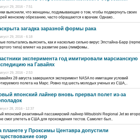
вгуст 29, 2016 - 7:51
ки выяснили, что женщины, подумывающие о том, чтобы подвергнуть своих
рей женскому обрезанию, часто обращаются к врачам. Однако..
аскрыта загадка заразной формы рака
вгуст 29, 2016 - 6:18
ые попытались выяснить, как и насколько сильно вирус Эпстайна-Барр (герп
ертого типа) влияет на развитие рака (лимфомы..
частники эксперимента год имитировали марсианскую
кспедицию на Гавайях
вгуст 29, 2016 - 2:53
авайях 28 августа завершился эксперимент NASA по имитации условий
тируемого полета на Марс. Ровно год шесть молодых ученых из США,..
овый японский лайнер вновь прервал полет из-за
еполадок
вгуст 28, 2016 - 12:37
й японский реактивный пассажирский лайнер Mitsubishi Regional Jet во втор
не смог улететь в США для прохождения тестов. Самолет был..
а планете у Проксимы Центавра допустили
уществование озер