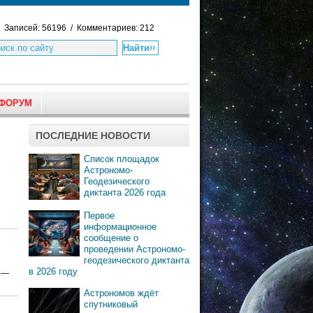
Записей: 56196 / Комментариев: 212
ФОРУМ
ПОСЛЕДНИЕ НОВОСТИ
Список площадок
Астрономо-
Геодезического
диктанта 2026 года
Первое
информационное
сообщение о
проведении Астрономо-
геодезического диктанта
в 2026 году
ю —
Астрономов ждёт
спутниковый