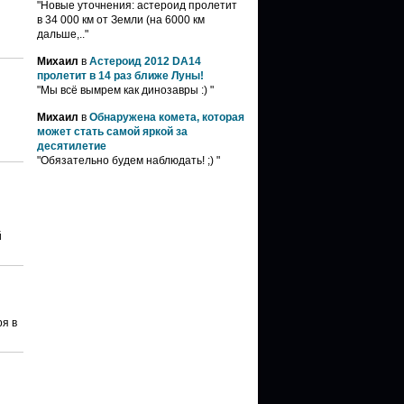
"Новые уточнения: астероид пролетит
в 34 000 км от Земли (на 6000 км
дальше,.."
Михаил
в
Астероид 2012 DA14
пролетит в 14 раз ближе Луны!
"Мы всё вымрем как динозавры :) "
Михаил
в
Обнаружена комета, которая
может стать самой яркой за
десятилетие
"Обязательно будем наблюдать! ;) "
й
ря в