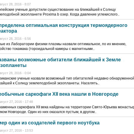
вгуст 28, 2016 - 8:07
пейские ученые допустили существование на ближайшей к Солнцу
еподобной экзопланете Proxima b озер. Когда давление углекислого..
пределена оптимальная конструкция термоядерного
еактора
вгуст 28, 2016 - 6:56
ые из Лаборатории физики плазмы назвали оптимальное, по их мнению,
ойство токамака (тороидальной камеры с магнитными..
азваны возможные обитатели ближайшей к Земле
кзопланеты
вгуст 28, 2016 - 0:04
риканские ученые назвали возможный тип обитателей недавно обнаруженно
айшей к Солнцу землеподобной экзопланеты. Населять..
еобычные саркофаги XII века нашли в Новгороде
вгуст 27, 2016 - 17:48
каменных саркофага XII века найдены на территории Свято-Юрьева монасты
ком Новгороде. Один из них оказался пустым, в другом..
мер один из создателей первого ноутбука
вгуст 27, 2016 - 13:53