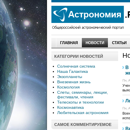
ГЛАВНАЯ
НОВОСТИ
СТАТЬИ
Но
КАТЕГОРИИ НОВОСТЕЙ
Солнечная система
В
Наша Галактика
ж
Экзопланеты
Пн, А
Внеземная жизнь
Учен
Космология
выяс
Слеты, семинары, лекции,
фестивали, чтения
Л
Телескопы и технологии
Космонавтика
Пн, А
Любительская астрономия
Воен
испо
САМОЕ КОММЕНТИРУЕМОЕ
В