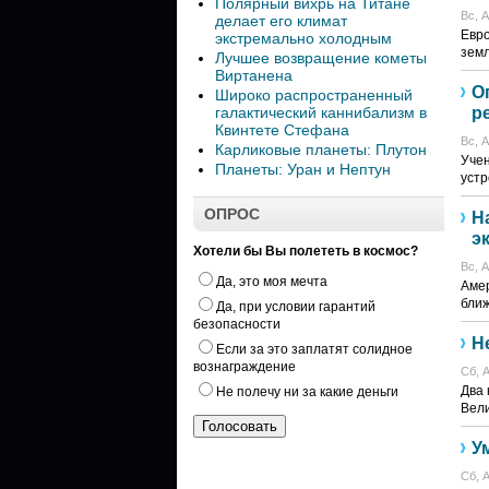
Полярный вихрь на Титане
Вс, А
делает его климат
Евро
экстремально холодным
земл
Лучшее возвращение кометы
Виртанена
О
Широко распространенный
галактический каннибализм в
р
Квинтете Стефана
Вс, А
Карликовые планеты: Плутон
Учен
Планеты: Уран и Нептун
устр
ОПРОС
Н
э
Хотели бы Вы полететь в космос?
Вс, А
Да, это моя мечта
Аме
ближ
Да, при условии гарантий
безопасности
Н
Если за это заплатят солидное
вознаграждение
Сб, А
Два 
Не полечу ни за какие деньги
Вели
У
Сб, А