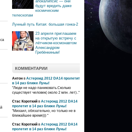
апокалипсис — они
будут вредить даже
космическим
телескопам
Лунный путь Китая: большая гонка-2
23 апреля приглашаем
на открытую встречу с
еса
лётчиком-космонавтом
Александром
Гребёнкиным!
КОММЕНТАРИИ
Антон
в
Астероид 2012 DA14 пролетит
в 14 раз ближе Луны!
"Люди не надо паниковать.Сколько
существует человек( около 2 млн. лет).."
Стас Короткий
в
Астероид 2012 DA14
пролетит в 14 раз ближе Луны!
ой
"Михаил, обязательно, но только не в
ближайшее время))) "
Стас Короткий
в
Астероид 2012 DA14
пролетит в 14 раз ближе Луны!