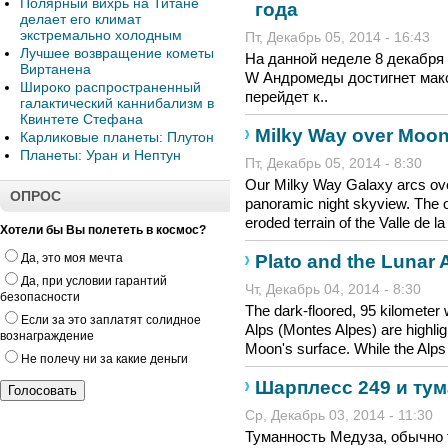
Полярный вихрь на Титане
года
делает его климат
экстремально холодным
Пт, Декабрь 05, 2014 - 16:43
Лучшее возвращение кометы
На данной неделе 8 декабря
Виртанена
W Андромеды достигнет макс
Широко распространенный
перейдет к..
галактический каннибализм в
Квинтете Стефана
Milky Way over Moon
Карликовые планеты: Плутон
Планеты: Уран и Нептун
Пт, Декабрь 05, 2014 - 8:30
Our Milky Way Galaxy arcs over
ОПРОС
panoramic night skyview. The o
eroded terrain of the Valle de 
Хотели бы Вы полететь в космос?
Plato and the Lunar 
Да, это моя мечта
Да, при условии гарантий
Чт, Декабрь 04, 2014 - 8:30
безопасности
The dark-floored, 95 kilometer w
Если за это заплатят солидное
Alps (Montes Alpes) are highligh
вознаграждение
Moon's surface. While the Alps 
Не полечу ни за какие деньги
Шарплесс 249 и ту
Ср, Декабрь 03, 2014 - 11:30
Туманность Медуза, обычно т