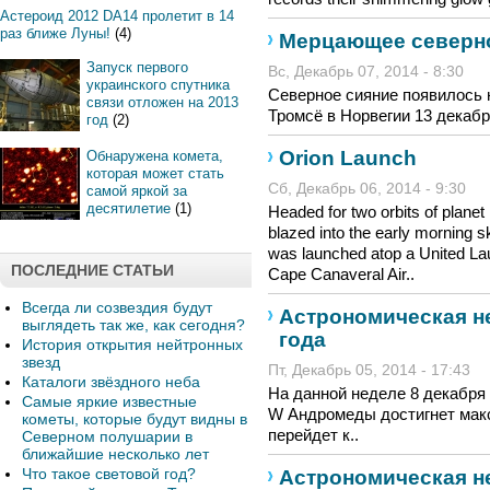
Астероид 2012 DA14 пролетит в 14
раз ближе Луны!
(4)
Мерцающее северно
Запуск первого
Вс, Декабрь 07, 2014 - 8:30
украинского спутника
Северное сияние появилось 
связи отложен на 2013
Тромсё в Норвегии 13 декабр
год
(2)
Orion Launch
Обнаружена комета,
которая может стать
Сб, Декабрь 06, 2014 - 9:30
самой яркой за
десятилетие
(1)
Headed for two orbits of planet
blazed into the early morning 
was launched atop a United La
ПОСЛЕДНИЕ СТАТЬИ
Cape Canaveral Air..
Всегда ли созвездия будут
Астрономическая не
выглядеть так же, как сегодня?
года
История открытия нейтронных
звезд
Пт, Декабрь 05, 2014 - 17:43
Каталоги звёздного неба
На данной неделе 8 декабря
Самые яркие известные
W Андромеды достигнет макс
кометы, которые будут видны в
перейдет к..
Северном полушарии в
ближайшие несколько лет
Что такое световой год?
Астрономическая не