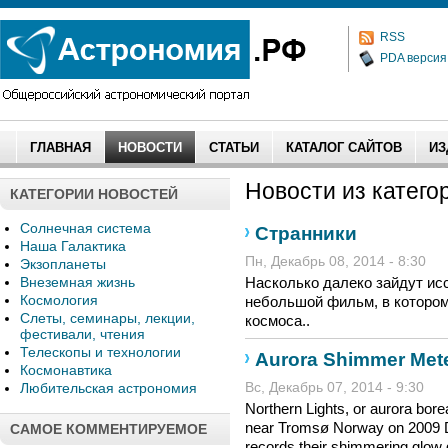
RSS
PDA версия
ГЛАВНАЯ
НОВОСТИ
СТАТЬИ
КАТАЛОГ САЙТОВ
ИЗ
Новости из категор
КАТЕГОРИИ НОВОСТЕЙ
Солнечная система
Странники
Наша Галактика
Пн, Декабрь 08, 2014 - 8:30
Экзопланеты
Внеземная жизнь
Насколько далеко зайдут ис
Космология
небольшой фильм, в которо
Слеты, семинары, лекции,
космоса..
фестивали, чтения
Телескопы и технологии
Aurora Shimmer Mete
Космонавтика
Любительская астрономия
Вс, Декабрь 07, 2014 - 9:30
Northern Lights, or aurora bore
near Tromsø Norway on 2009 D
САМОЕ КОММЕНТИРУЕМОЕ
records their shimmering glow g