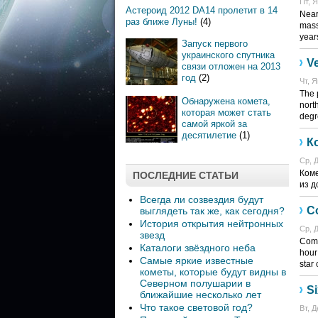
Пт, Я
Астероид 2012 DA14 пролетит в 14
Near 
раз ближе Луны!
(4)
mass
year
Запуск первого
украинского спутника
V
связи отложен на 2013
год
(2)
Чт, Я
The 
Обнаружена комета,
nort
которая может стать
degr
самой яркой за
десятилетие
(1)
К
Ср, Д
Коме
ПОСЛЕДНИЕ СТАТЬИ
из д
Всегда ли созвездия будут
Co
выглядеть так же, как сегодня?
История открытия нейтронных
Ср, Д
звезд
Come
Каталоги звёздного неба
hour 
Самые яркие известные
star
кометы, которые будут видны в
Северном полушарии в
Si
ближайшие несколько лет
Что такое световой год?
Вт, Д