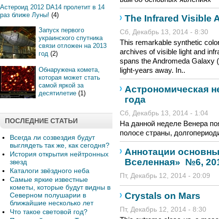
Астероид 2012 DA14 пролетит в 14
раз ближе Луны!
(4)
The Infrared Visibl
Запуск первого
Сб, Декабрь 13, 2014 - 8:30
украинского спутника
This remarkable synthetic col
связи отложен на 2013
archives of visible light and in
год
(2)
spans the Andromeda Galaxy (M
Обнаружена комета,
light-years away. In..
которая может стать
самой яркой за
Астрономическая не
десятилетие
(1)
года
Сб, Декабрь 13, 2014 - 1:04
ПОСЛЕДНИЕ СТАТЬИ
На данной неделе Венера поя
полосе страны, долгопериод
Всегда ли созвездия будут
выглядеть так же, как сегодня?
Аннотации основны
История открытия нейтронных
Вселенная» №6, 20
звезд
Каталоги звёздного неба
Пт, Декабрь 12, 2014 - 20:09
Самые яркие известные
кометы, которые будут видны в
Crystals on Mars
Северном полушарии в
ближайшие несколько лет
Пт, Декабрь 12, 2014 - 8:30
Что такое световой год?