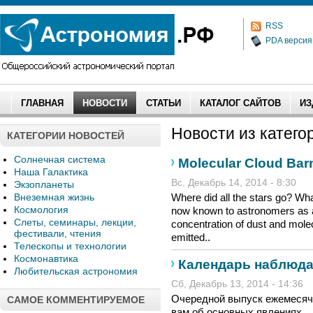
RSS
PDA версия
ГЛАВНАЯ
НОВОСТИ
СТАТЬИ
КАТАЛОГ САЙТОВ
ИЗ
Новости из категор
КАТЕГОРИИ НОВОСТЕЙ
Солнечная система
Molecular Cloud Bar
Наша Галактика
Вс, Декабрь 14, 2014 - 8:30
Экзопланеты
Внеземная жизнь
Where did all the stars go? Wha
Космология
now known to astronomers as a
Слеты, семинары, лекции,
concentration of dust and molecu
фестивали, чтения
emitted..
Телескопы и технологии
Космонавтика
Календарь наблюдат
Любительская астрономия
Сб, Декабрь 13, 2014 - 14:36
Очередной выпуск ежемесяч
САМОЕ КОММЕНТИРУЕМОЕ
вам об основных явлениях