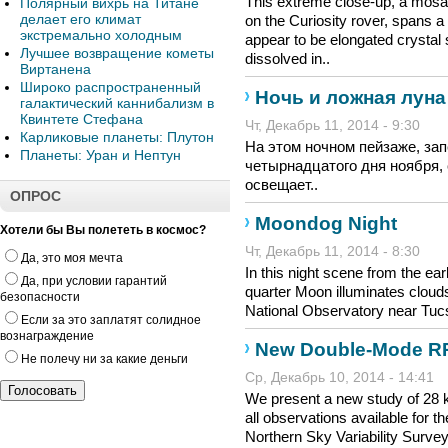
This extreme close-up, a mos
Полярный вихрь на Титане
делает его климат
on the Curiosity rover, spans a
экстремально холодным
appear to be elongated crystal 
Лучшее возвращение кометы
dissolved in..
Виртанена
Широко распространенный
Ночь и ложная луна
галактический каннибализм в
Квинтете Стефана
Чт, Декабрь 11, 2014 - 9:30
Карликовые планеты: Плутон
На этом ночном пейзаже, за
Планеты: Уран и Нептун
четырнадцатого дня ноября, 
освещает..
ОПРОС
Moondog Night
Хотели бы Вы полететь в космос?
Чт, Декабрь 11, 2014 - 8:30
Да, это моя мечта
In this night scene from the ear
Да, при условии гарантий
quarter Moon illuminates cloud
безопасности
National Observatory near Tucso
Если за это заплатят солидное
вознаграждение
New Double-Mode RR
Не полечу ни за какие деньги
Ср, Декабрь 10, 2014 - 14:41
We present a new study of 28 
all observations available for 
Northern Sky Variability Surve