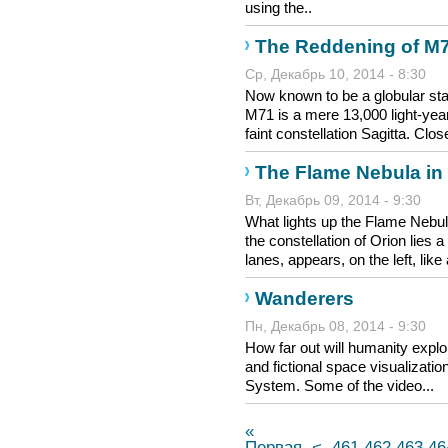
using the..
The Reddening of M
Ср, Декабрь 10, 2014 - 8:30
Now known to be a globular star 
M71 is a mere 13,000 light-yea
faint constellation Sagitta. Close
The Flame Nebula in 
Вт, Декабрь 09, 2014 - 9:30
What lights up the Flame Nebul
the constellation of Orion lies 
lanes, appears, on the left, like a
Wanderers
Пн, Декабрь 08, 2014 - 9:30
How far out will humanity explor
and fictional space visualization
System. Some of the video...
«
Первая
<
461
462
463
46