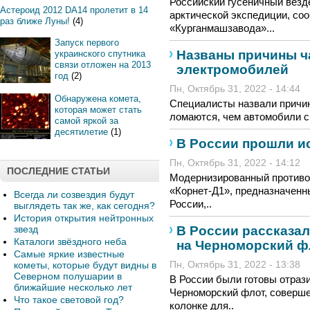
Российский гусеничный везд
Астероид 2012 DA14 пролетит в 14
арктической экспедиции, со
раз ближе Луны!
(4)
«Курганмашзавода»...
Запуск первого
Названы причины ч
украинского спутника
связи отложен на 2013
электромобилей
год
(2)
Пн, Октябрь 31, 2022 - 14:44
Обнаружена комета,
Специалисты назвали причин
которая может стать
ломаются, чем автомобили с 
самой яркой за
десятилетие
(1)
В России прошли и
Пн, Октябрь 31, 2022 - 14:12
ПОСЛЕДНИЕ СТАТЬИ
Модернизированный противо
«Корнет-Д1», предназначенн
Всегда ли созвездия будут
России,..
выглядеть так же, как сегодня?
История открытия нейтронных
В России рассказал
звезд
Каталоги звёздного неба
на Черноморский ф
Самые яркие известные
кометы, которые будут видны в
Пн, Октябрь 31, 2022 - 13:38
Северном полушарии в
В России были готовы отраз
ближайшие несколько лет
Черноморский флот, совершен
Что такое световой год?
колонке для..