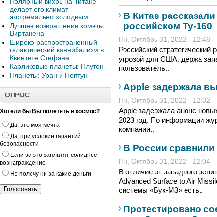
Полярный вихрь на Титане
делает его климат
В Китае рассказал
экстремально холодным
российском Ту-160
Лучшее возвращение кометы
Виртанена
Пн, Октябрь 31, 2022 - 12:46
Широко распространенный
Российский стратегический 
галактический каннибализм в
Квинтете Стефана
угрозой для США, держа зап
Карликовые планеты: Плутон
пользователь..
Планеты: Уран и Нептун
Apple задержала в
ОПРОС
Пн, Октябрь 31, 2022 - 12:32
Apple задержала анонс новы
Хотели бы Вы полететь в космос?
2023 год. По информации жу
Да, это моя мечта
компании..
Да, при условии гарантий
безопасности
В России сравнили
Если за это заплатят солидное
Пн, Октябрь 31, 2022 - 12:04
вознаграждение
В отличие от западного зени
Не полечу ни за какие деньги
Advanced Surface to Air Miss
системы «Бук-М3» есть..
Протестировано со