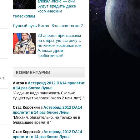
апокалипсис — они
будут вредить даже
космическим
телескопам
Лунный путь Китая: большая гонка-2
23 апреля приглашаем
на открытую встречу с
лётчиком-космонавтом
Александром
Гребёнкиным!
КОММЕНТАРИИ
и в
Антон
в
Астероид 2012 DA14 пролетит
в 14 раз ближе Луны!
"Люди не надо паниковать.Сколько
существует человек( около 2 млн. лет).."
Стас Короткий
в
Астероид 2012 DA14
пролетит в 14 раз ближе Луны!
"Михаил, обязательно, но только не в
ближайшее время))) "
Стас Короткий
в
Астероид 2012 DA14
пролетит в 14 раз ближе Луны!