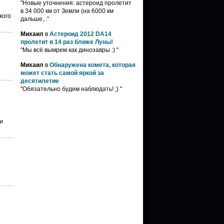
"Новые уточнения: астероид пролетит
в 34 000 км от Земли (на 6000 км
кого
дальше,.."
Михаил
в
Астероид 2012 DA14
пролетит в 14 раз ближе Луны!
"Мы всё вымрем как динозавры :) "
Михаил
в
Обнаружена комета, которая
может стать самой яркой за
десятилетие
"Обязательно будем наблюдать! ;) "
и