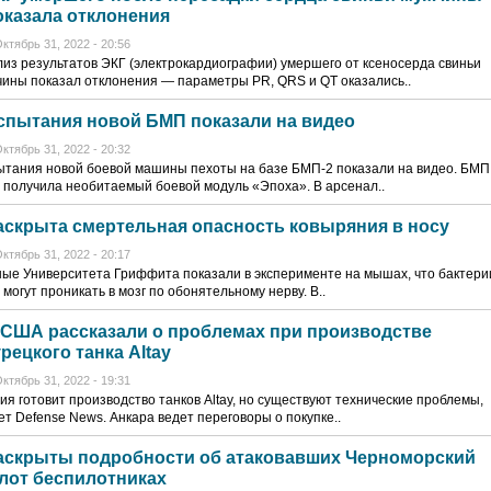
оказала отклонения
ктябрь 31, 2022 - 20:56
из результатов ЭКГ (электрокардиографии) умершего от ксеносерда свиньи
ины показал отклонения — параметры PR, QRS и QT оказались..
спытания новой БМП показали на видео
ктябрь 31, 2022 - 20:32
тания новой боевой машины пехоты на базе БМП-2 показали на видео. БМП
 получила необитаемый боевой модуль «Эпоха». В арсенал..
аскрыта смертельная опасность ковыряния в носу
ктябрь 31, 2022 - 20:17
ые Университета Гриффита показали в эксперименте на мышах, что бактери
 могут проникать в мозг по обонятельному нерву. В..
 США рассказали о проблемах при производстве
урецкого танка Altay
ктябрь 31, 2022 - 19:31
ия готовит производство танков Altay, но существуют технические проблемы,
т Defense News. Анкара ведет переговоры о покупке..
аскрыты подробности об атаковавших Черноморский
лот беспилотниках