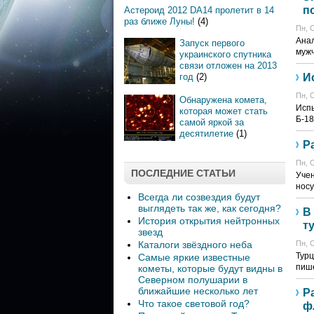
п
Астероид 2012 DA14 пролетит в 14
раз ближе Луны!
(4)
Пн, О
Анал
Запуск первого
мужч
украинского спутника
связи отложен на 2013
год
(2)
И
Пн, О
Обнаружена комета,
Испы
которая может стать
Б-18
самой яркой за
десятилетие
(1)
Р
Пн, О
ПОСЛЕДНИЕ СТАТЬИ
Учен
носу
Всегда ли созвездия будут
выглядеть так же, как сегодня?
В
История открытия нейтронных
т
звезд
Каталоги звёздного неба
Пн, О
Турц
Самые яркие известные
пише
кометы, которые будут видны в
Северном полушарии в
ближайшие несколько лет
Р
Что такое световой год?
ф