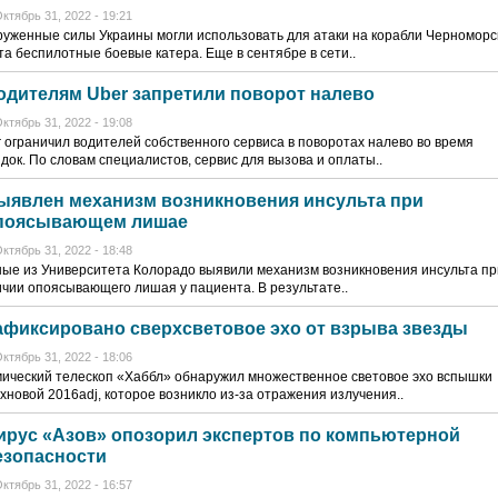
ктябрь 31, 2022 - 19:21
уженные силы Украины могли использовать для атаки на корабли Черноморс
а беспилотные боевые катера. Еще в сентябре в сети..
одителям Uber запретили поворот налево
ктябрь 31, 2022 - 19:08
 ограничил водителей собственного сервиса в поворотах налево во время
док. По словам специалистов, сервис для вызова и оплаты..
ыявлен механизм возникновения инсульта при
поясывающем лишае
ктябрь 31, 2022 - 18:48
ые из Университета Колорадо выявили механизм возникновения инсульта пр
чии опоясывающего лишая у пациента. В результате..
афиксировано сверхсветовое эхо от взрыва звезды
ктябрь 31, 2022 - 18:06
ический телескоп «Хаббл» обнаружил множественное световое эхо вспышки
хновой 2016adj, которое возникло из-за отражения излучения..
ирус «Азов» опозорил экспертов по компьютерной
езопасности
ктябрь 31, 2022 - 16:57