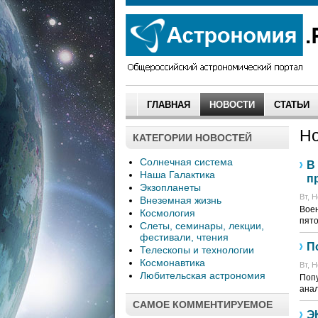
ГЛАВНАЯ
НОВОСТИ
СТАТЬИ
Но
КАТЕГОРИИ НОВОСТЕЙ
Солнечная система
В
Наша Галактика
п
Экзопланеты
Вт, Н
Внеземная жизнь
Воен
Космология
пято
Слеты, семинары, лекции,
фестивали, чтения
П
Телескопы и технологии
Космонавтика
Вт, Н
Любительская астрономия
Попу
анал
САМОЕ КОММЕНТИРУЕМОЕ
Э