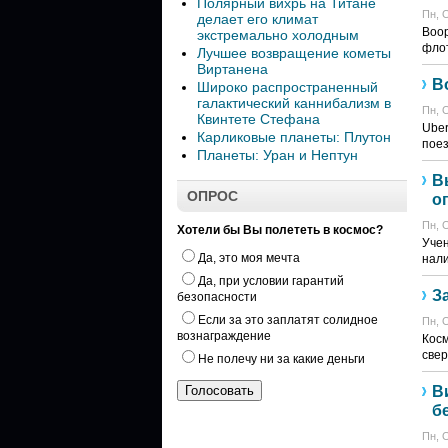
Полярный вихрь на Титане
Пн, О
делает его климат
Воор
экстремально холодным
флот
Лучшее возвращение кометы
Виртанена
В
Широко распространенный
галактический каннибализм в
Пн, О
Квинтете Стефана
Uber
Карликовые планеты: Плутон
поез
Планеты: Уран и Нептун
В
ОПРОС
о
Пн, О
Хотели бы Вы полететь в космос?
Учен
Да, это моя мечта
нали
Да, при условии гарантий
З
безопасности
Если за это заплатят солидное
Пн, О
вознаграждение
Косм
свер
Не полечу ни за какие деньги
В
б
Пн, О