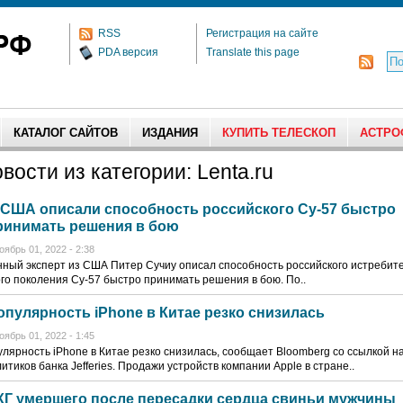
RSS
Регистрация на сайте
PDA версия
Translate this page
КАТАЛОГ САЙТОВ
ИЗДАНИЯ
КУПИТЬ ТЕЛЕСКОП
АСТРО
вости из категории: Lenta.ru
 США описали способность российского Су-57 быстро
ринимать решения в бою
оябрь 01, 2022 - 2:38
ный эксперт из США Питер Сучиу описал способность российского истребит
го поколения Су-57 быстро принимать решения в бою. По..
опулярность iPhone в Китае резко снизилась
оябрь 01, 2022 - 1:45
лярность iPhone в Китае резко снизилась, сообщает Bloomberg со ссылкой н
итиков банка Jefferies. Продажи устройств компании Apple в стране..
КГ умершего после пересадки сердца свиньи мужчины