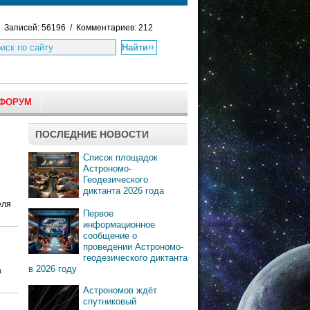
Записей: 56196 / Комментариев: 212
ФОРУМ
ПОСЛЕДНИЕ НОВОСТИ
Список площадок
Астрономо-
Геодезического
диктанта 2026 года
еля
Первое
информационное
сообщение о
проведении Астрономо-
геодезического диктанта
в 2026 году
а
Астрономов ждёт
спутниковый