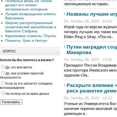
Полярный вихрь на Титане
эволюционную историю..
делает его климат
экстремально холодным
Названы лучшие иг
Лучшее возвращение кометы
Виртанена
Пн, Ноябрь 28, 2022 - 14:51
Широко распространенный
Игрой года по версии журнал
галактический каннибализм в
Квинтете Стефана
пятерку лучших игр также вош
Карликовые планеты: Плутон
Elden Ring и Stray. «После..
Планеты: Уран и Нептун
Путин наградил соз
ОПРОС
Макарова
Пн, Ноябрь 28, 2022 - 14:00
Хотели бы Вы полететь в космос?
Президент России Владимир 
Да, это моя мечта
конструктора Ижевского мех
Да, при условии гарантий
орденом «За..
безопасности
Если за это заплатят солидное
Раскрыто влияние 
вознаграждение
риск развития дем
Не полечу ни за какие деньги
Пн, Ноябрь 28, 2022 - 13:20
Ученые из Университета Во
наличия черепно-мозговой тр
деменции в..