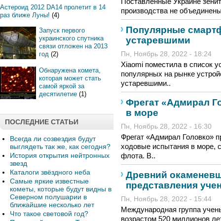
Поставленные Украине зенит
Астероид 2012 DA14 пролетит в 14
производства не объединены 
раз ближе Луны!
(4)
Популярные смартф
Запуск первого
украинского спутника
устаревшими
связи отложен на 2013
год
(2)
Пн, Ноябрь 28, 2022 - 18:24
Xiaomi поместила в список 
Обнаружена комета,
популярных на рынке устрой
которая может стать
устаревшими..
самой яркой за
десятилетие
(1)
Фрегат «Адмирал Г
в море
ПОСЛЕДНИЕ СТАТЬИ
Пн, Ноябрь 28, 2022 - 16:30
Фрегат «Адмирал Головко» п
Всегда ли созвездия будут
ходовые испытания в море, 
выглядеть так же, как сегодня?
История открытия нейтронных
флота. В..
звезд
Каталоги звёздного неба
Древний окаменевш
Самые яркие известные
представления уче
кометы, которые будут видны в
Северном полушарии в
Пн, Ноябрь 28, 2022 - 15:44
ближайшие несколько лет
Международная группа учен
Что такое световой год?
возрастом 520 миллионов ле