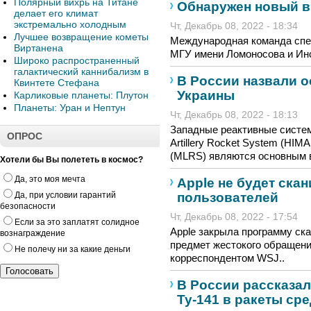
Полярный вихрь на Титане
Обнаружен новый в
делает его климат
экстремально холодным
Чт, Декабрь 08, 2022 - 18:34
Лучшее возвращение кометы
Международная команда спе
Виртанена
МГУ имени Ломоносова и Инс
Широко распространенный
галактический каннибализм в
В России назвали 
Квинтете Стефана
Украины
Карликовые планеты: Плутон
Планеты: Уран и Нептун
Чт, Декабрь 08, 2022 - 18:13
Западные реактивные системы
ОПРОС
Artillery Rocket System (HIM
(MLRS) являются основным 
Хотели бы Вы полететь в космос?
Да, это моя мечта
Apple не будет ска
пользователей
Да, при условии гарантий
безопасности
Чт, Декабрь 08, 2022 - 17:54
Если за это заплатят солидное
Apple закрыла программу ск
вознаграждение
предмет жестокого обращения
Не полечу ни за какие деньги
корреспондентом WSJ..
В России рассказал
Ту-141 в ракеты ср