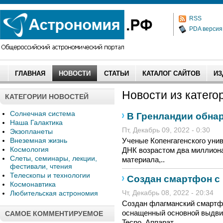
RSS
PDA версия
ГЛАВНАЯ
НОВОСТИ
СТАТЬИ
КАТАЛОГ САЙТОВ
ИЗ
Новости из категор
КАТЕГОРИИ НОВОСТЕЙ
Солнечная система
В Гренландии обна
Наша Галактика
Пт, Декабрь 09, 2022 - 0:30
Экзопланеты
Внеземная жизнь
Ученые Копенгагенского уни
Космология
ДНК возрастом два миллиона
Слеты, семинары, лекции,
материала,..
фестивали, чтения
Телескопы и технологии
Создан смартфон с
Космонавтика
Любительская астрономия
Чт, Декабрь 08, 2022 - 20:34
Создан флагманский смартф
оснащенный основной выдви
САМОЕ КОММЕНТИРУЕМОЕ
Tecno. Аппарат..