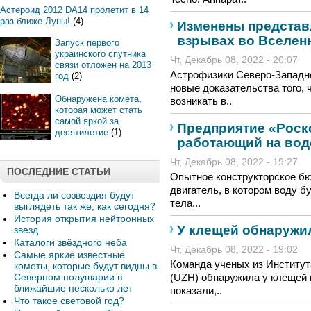
Астероид 2012 DA14 пролетит в 14
раз ближе Луны!
(4)
Изменены представ
взрывах во Вселен
Запуск первого
украинского спутника
Чт, Декабрь 08, 2022 - 20:07
связи отложен на 2013
Астрофизики Северо-Западн
год
(2)
новые доказательства того, 
Обнаружена комета,
возникать в..
которая может стать
самой яркой за
Предприятие «Роск
десятилетие
(1)
работающий на вод
Чт, Декабрь 08, 2022 - 19:27
ПОСЛЕДНИЕ СТАТЬИ
Опытное конструкторское б
двигатель, в котором воду б
Всегда ли созвездия будут
тела,..
выглядеть так же, как сегодня?
История открытия нейтронных
У клещей обнаружи
звезд
Каталоги звёздного неба
Чт, Декабрь 08, 2022 - 19:02
Самые яркие известные
Команда ученых из Институт
кометы, которые будут видны в
Северном полушарии в
(UZH) обнаружила у клещей 
ближайшие несколько лет
показали,..
Что такое световой год?