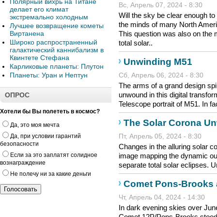
Полярный вихрь на Титане
Вс, Апрель 07, 2024 - 8:30
делает его климат
Will the sky be clear enough to
экстремально холодным
the minds of many North Americ
Лучшее возвращение кометы
Виртанена
This question was also on the 
Широко распространенный
total solar..
галактический каннибализм в
Квинтете Стефана
Unwinding M51
Карликовые планеты: Плутон
Планеты: Уран и Нептун
Сб, Апрель 06, 2024 - 8:30
The arms of a grand design spi
unwound in this digital transfo
ОПРОС
Telescope portrait of M51. In fac
Хотели бы Вы полететь в космос?
The Solar Corona U
Да, это моя мечта
Да, при условии гарантий
Пт, Апрель 05, 2024 - 8:30
безопасности
Changes in the alluring solar co
Если за это заплатят солидное
image mapping the dynamic out
вознаграждение
separate total solar eclipses. 
Не полечу ни за какие деньги
Comet Pons-Brooks a
Чт, Апрель 04, 2024 - 14:30
In dark evening skies over Jun
Comet 12P/Pons-Brooks stood j