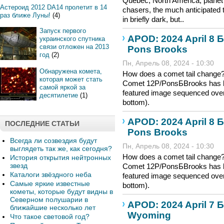
Quebec, North America, planet E
Астероид 2012 DA14 пролетит в 14
chasers, the much anticipated t
раз ближе Луны!
(4)
in briefly dark, but..
Запуск первого
APOD: 2024 April 8 Б
украинского спутника
связи отложен на 2013
Pons Brooks
год
(2)
Пн, Апрель 08, 2024 - 10:30
Обнаружена комета,
How does a comet tail change? 
которая может стать
Comet 12P/PonsБBrooks has be
самой яркой за
featured image sequenced over 
десятилетие
(1)
bottom).
APOD: 2024 April 8 Б
ПОСЛЕДНИЕ СТАТЬИ
Pons Brooks
Всегда ли созвездия будут
Пн, Апрель 08, 2024 - 10:30
выглядеть так же, как сегодня?
How does a comet tail change? 
История открытия нейтронных
звезд
Comet 12P/PonsБBrooks has be
Каталоги звёздного неба
featured image sequenced over 
Самые яркие известные
bottom).
кометы, которые будут видны в
Северном полушарии в
APOD: 2024 April 7 Б
ближайшие несколько лет
Wyoming
Что такое световой год?