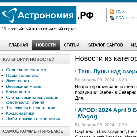
RSS
PDA версия
ГЛАВНАЯ
НОВОСТИ
СТАТЬИ
КАТАЛОГ САЙТОВ
ИЗ
Новости из категор
КАТЕГОРИИ НОВОСТЕЙ
Солнечная система
Тень Луны над озер
Наша Галактика
Вт, Апрель 09, 2024 - 8:30
Экзопланеты
Внеземная жизнь
На фотографии запечатлен пр
Космология
провинции Квебек в Северно
Слеты, семинары, лекции,
Для..
фестивали, чтения
Телескопы и технологии
APOD: 2024 April 9 
Космонавтика
Magog
Любительская астрономия
Вт, Апрель 09, 2024 - 7:30
САМОЕ КОММЕНТИРУЕМОЕ
Captured in this snapshot, th