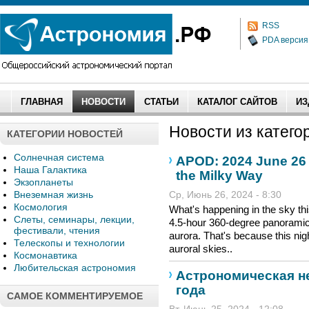
RSS
PDA версия
ГЛАВНАЯ
НОВОСТИ
СТАТЬИ
КАТАЛОГ САЙТОВ
ИЗ
Новости из категор
КАТЕГОРИИ НОВОСТЕЙ
Солнечная система
APOD: 2024 June 26 
Наша Галактика
the Milky Way
Экзопланеты
Внеземная жизнь
Ср, Июнь 26, 2024 - 8:30
Космология
What's happening in the sky thi
Слеты, семинары, лекции,
4.5-hour 360-degree panoramic 
фестивали, чтения
aurora. That's because this ni
Телескопы и технологии
auroral skies..
Космонавтика
Любительская астрономия
Астрономическая не
года
САМОЕ КОММЕНТИРУЕМОЕ