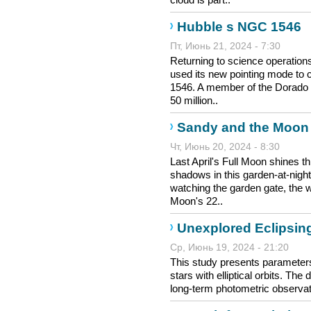
Hubble s NGC 1546
Пт, Июнь 21, 2024 - 7:30
Returning to science operatio
used its new pointing mode to 
1546. A member of the Dorado g
50 million..
Sandy and the Moon
Чт, Июнь 20, 2024 - 8:30
Last April's Full Moon shines t
shadows in this garden-at-nigh
watching the garden gate, the 
Moon's 22..
Unexplored Eclipsing 
Ср, Июнь 19, 2024 - 21:20
This study presents parameters 
stars with elliptical orbits. Th
long-term photometric observat