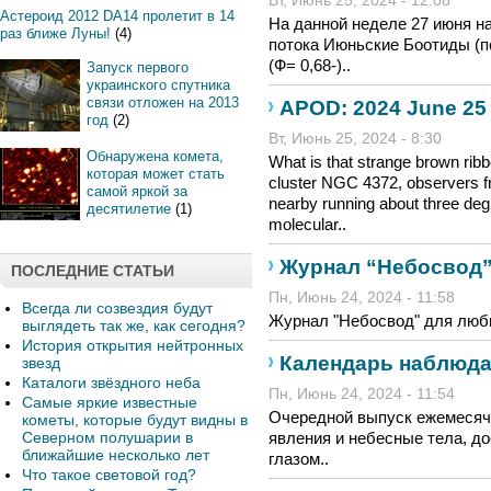
Вт, Июнь 25, 2024 - 12:08
Астероид 2012 DA14 пролетит в 14
На данной неделе 27 июня н
раз ближе Луны!
(4)
потока Июньские Боотиды (по
(Ф= 0,68-)..
Запуск первого
украинского спутника
связи отложен на 2013
APOD: 2024 June 25
год
(2)
Вт, Июнь 25, 2024 - 8:30
Обнаружена комета,
What is that strange brown rib
которая может стать
cluster NGC 4372, observers fr
самой яркой за
nearby running about three degr
десятилетие
(1)
molecular..
Журнал “Небосвод” 
ПОСЛЕДНИЕ СТАТЬИ
Пн, Июнь 24, 2024 - 11:58
Всегда ли созвездия будут
Журнал "Небосвод" для люб
выглядеть так же, как сегодня?
История открытия нейтронных
Календарь наблюдат
звезд
Каталоги звёздного неба
Пн, Июнь 24, 2024 - 11:54
Самые яркие известные
Очередной выпуск ежемесяч
кометы, которые будут видны в
Северном полушарии в
явления и небесные тела, 
ближайшие несколько лет
глазом..
Что такое световой год?