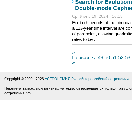
Search for Evolution
Double-mode Cephei
Ср, Июнь 19, 2024 - 16:18
For both periods of the bimod
a 113-year time interval are c
of parabolas, allowing quadrat
rates to be..
«
Первая
<
49
50
51
52
53
»
Copyright © 2009 -
2026
АСТРОНОМИЯ.РФ - общероссийский астрономичес
Перепечатка всех эксклюзивных материалов разрешается только при усло
астрономия.рф