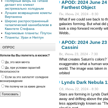
Полярный вихрь на Титане
APOD: 2024 June 24
делает его климат
Farthest Object
экстремально холодным
Лучшее возвращение кометы
Пн, Июнь 24, 2024 - 8:30
Виртанена
What if we could see back to t
Широко распространенный
galaxies forming. But what did
галактический каннибализм в
took a step forward recently wi
Квинтете Стефана
Webb..
Карликовые планеты: Плутон
Планеты: Уран и Нептун
APOD: 2024 June 23 
Cassini
ОПРОС
Вс, Июнь 23, 2024 - 7:30
Хотели бы Вы полететь в космос?
What creates Saturn's colors? T
Да, это моя мечта
exaggerates what a human would
Да, при условии гарантий
world. The image was taken in 
безопасности
orbited
Если за это заплатят солидное
вознаграждение
Lynds Dark Nebula 
Не полечу ни за какие деньги
Сб, Июнь 22, 2024 - 8:30
Stars are forming in Lynds Dar
away and drifting above the pl
less appetizingly known as "Th
cloud is part..