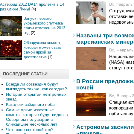
Астероид 2012 DA14 пролетит в 14
Вт, Февраль 
раз ближе Луны!
(4)
Сотрудники
отставки е
Запуск первого
недовольны
украинского спутника
связи отложен на 2013
год
(2)
Названы три возмо
марсианских минера
Обнаружена комета,
которая может стать
Вс, Февраль 
самой яркой за
Национальн
десятилетие
(1)
(NASA) назв
станут пот
ПОСЛЕДНИЕ СТАТЬИ
В России предложи
Всегда ли созвездия будут
ночей
выглядеть так же, как сегодня?
История открытия нейтронных
Вс, Январь 2
звезд
Специалист
Каталоги звёздного неба
корпорации
Самые яркие известные
орбитальну
кометы, которые будут видны в
Северном полушарии в
ближайшие несколько лет
Астрономы засняли
Что такое световой год?
«пауков»