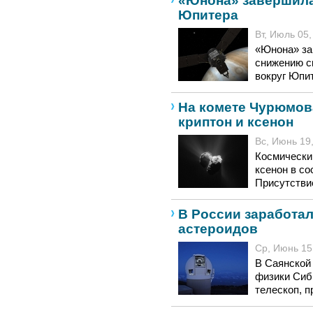
«Юнона» завершила
Юпитера
Вт, Июль 05,
«Юнона» за
снижению с
вокруг Юпит
На комете Чурюмо
криптон и ксенон
Вс, Июнь 19,
Космически
ксенон в с
Присутствие
В России заработа
астероидов
Ср, Июнь 15,
В Саянской
физики Сиб
телескоп, п