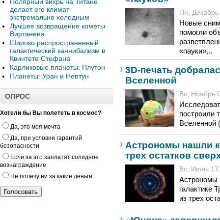
Полярный вихрь на Титане
делает его климат
Пн, Декабрь 
экстремально холодным
Новые снимк
Лучшее возвращение кометы
помогли об
Виртанена
разветвлен
Широко распространенный
галактический каннибализм в
«пауки»,..
Квинтете Стефана
Карликовые планеты: Плутон
3D-печать добрала
Планеты: Уран и Нептун
Вселенной
Вс, Ноябрь 0
ОПРОС
Исследоват
Хотели бы Вы полететь в космос?
построили 
Вселенной (
Да, это моя мечта
Да, при условии гарантий
Астрономы нашли к
безопасности
трех остатков све
Если за это заплатят солидное
вознаграждение
Вс, Июль 17,
Не полечу ни за какие деньги
Астрономы 
галактике 
из трех ост