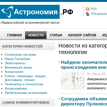
RSS
PDA версия
ГЛАВНАЯ
НОВОСТИ
СТАТЬИ
КАТАЛОГ САЙТОВ
ИЗ
Новости из катего
КАТЕГОРИИ НОВОСТЕЙ
технологии
Солнечная система
Наша Галактика
Найдено окончател
Экзопланеты
происхождения вне
Внеземная жизнь
Космология
Вт, Июнь 06,
Слеты, семинары, лекции,
Американск
фестивали, чтения
окончатель
Телескопы и технологии
внеземного
Космонавтика
Любительская астрономия
Сотрудники объяви
САМОЕ КОММЕНТИРУЕМОЕ
директору Пулковс