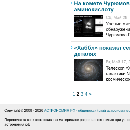
На комете Чурюмов
аминокислоту
Сб, Май 28, 
Ученые мис
обнаружени
Чурюмова-Ге
«Хаббл» показал се
деталях
Вт, Май 17, 
Телескоп «
галактики N
космическо
1
2
3
4
>
Copyright © 2009 -
2026
АСТРОНОМИЯ.РФ - общероссийский астрономичес
Перепечатка всех эксклюзивных материалов разрешается только при усло
астрономия.рф