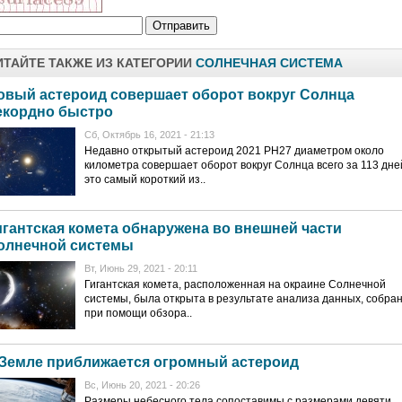
ИТАЙТЕ ТАКЖЕ ИЗ КАТЕГОРИИ
СОЛНЕЧНАЯ СИСТЕМА
овый астероид совершает оборот вокруг Солнца
екордно быстро
Сб, Октябрь 16, 2021 - 21:13
Недавно открытый астероид 2021 PH27 диаметром около
километра совершает оборот вокруг Солнца всего за 113 дн
это самый короткий из..
игантская комета обнаружена во внешней части
олнечной системы
Вт, Июнь 29, 2021 - 20:11
Гигантская комета, расположенная на окраине Солнечной
системы, была открыта в результате анализа данных, собра
при помощи обзора..
 Земле приближается огромный астероид
Вс, Июнь 20, 2021 - 20:26
Размеры небесного тела сопоставимы с размерами девяти