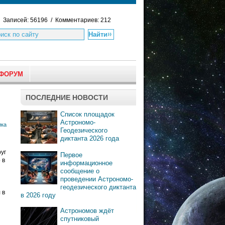
Записей: 56196 / Комментариев: 212
ФОРУМ
ПОСЛЕДНИЕ НОВОСТИ
Список площадок
Астрономо-
ика
Геодезического
диктанта 2026 года
уг
Первое
 в
информационное
сообщение о
проведении Астрономо-
геодезического диктанта
 в
в 2026 году
Астрономов ждёт
спутниковый