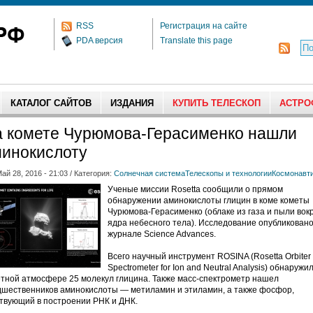
RSS
Регистрация на сайте
PDA версия
Translate this page
КАТАЛОГ САЙТОВ
ИЗДАНИЯ
КУПИТЬ ТЕЛЕСКОП
АСТРО
 комете Чурюмова-Герасименко нашли
инокислоту
ай 28, 2016 - 21:03 / Категория:
Солнечная система
Телескопы и технологии
Космонавт
Ученые миссии Rosetta сообщили о прямом
обнаружении аминокислоты глицин в коме кометы
Чурюмова-Герасименко (облаке из газа и пыли вокр
ядра небесного тела). Исследование опубликовано
журнале Science Advances.
Всего научный инструмент ROSINA (Rosetta Orbiter
Spectrometer for Ion and Neutral Analysis) обнаружил
тной атмосфере 25 молекул глицина. Также масс-спектрометр нашел
шественников аминокислоты — метиламин и этиламин, а также фосфор,
твующий в построении РНК и ДНК.