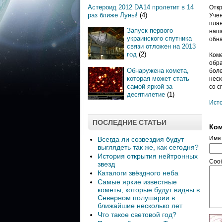
Астероид 2012 DA14 пролетит в 14
Откр
раз ближе Луны!
(4)
Учен
план
Запуск первого
наше
украинского спутника
обна
связи отложен на 2013
год
(2)
Коме
обра
Обнаружена комета,
боле
которая может стать
неск
самой яркой за
со с
десятилетие
(1)
Ист
ПОСЛЕДНИЕ СТАТЬИ
Ком
Имя
Всегда ли созвездия будут
выглядеть так же, как сегодня?
История открытия нейтронных
Соо
звезд
Каталоги звёздного неба
Самые яркие известные
кометы, которые будут видны в
Северном полушарии в
ближайшие несколько лет
Что такое световой год?