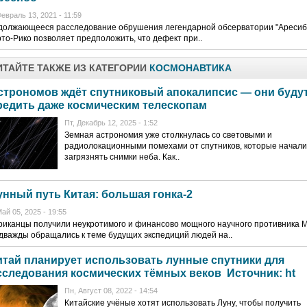
евраль 13, 2021 - 11:59
должающееся расследование обрушения легендарной обсерватории "Аресиб
то-Рико позволяет предположить, что дефект при..
ИТАЙТЕ ТАКЖЕ ИЗ КАТЕГОРИИ
КОСМОНАВТИКА
строномов ждёт спутниковый апокалипсис — они буду
редить даже космическим телескопам
Пт, Декабрь 12, 2025 - 1:52
Земная астрономия уже столкнулась со световыми и
радиолокационными помехами от спутников, которые начали
загрязнять снимки неба. Как..
унный путь Китая: большая гонка-2
ай 05, 2025 - 19:55
иканцы получили неукротимого и финансово мощного научного противника 
дважды обращались к теме будущих экспедиций людей на..
итай планирует использовать лунные спутники для
сследования космических тёмных веков Источник: ht
Пн, Август 08, 2022 - 14:54
Китайские учёные хотят использовать Луну, чтобы получить