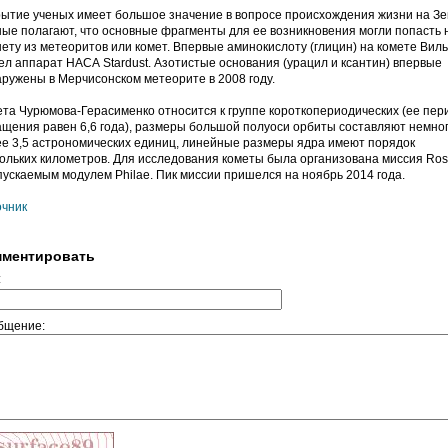
ытие ученых имеет большое значение в вопросе происхождения жизни на Зе
ые полагают, что основные фрагменты для ее возникновения могли попасть 
ету из метеоритов или комет. Впервые аминокислоту (глицин) на комете Вил
л аппарат НАСА Stardust. Азотистые основания (урацил и ксантин) впервые
ружены в Мерчисонском метеорите в 2008 году.
та Чурюмова-Герасименко относится к группе короткопериодических (ее пер
щения равен 6,6 года), размеры большой полуоси орбиты составляют немно
е 3,5 астрономических единиц, линейные размеры ядра имеют порядок
ольких километров. Для исследования кометы была организована миссия Ros
пускаемым модулем Philae. Пик миссии пришелся на ноябрь 2014 года.
очник
ментировать
:
бщение: