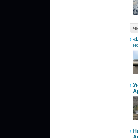
Ч
«
н
У
А
Н
А