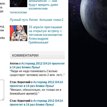
апокалипсис — они
мле.
будут вредить даже
на
космическим
ьда
телескопам
Лунный путь Китая: большая гонка-2
иод
23 апреля приглашаем
гим
на открытую встречу с
лётчиком-космонавтом
etta
Александром
Гребёнкиным!
КОММЕНТАРИИ
Антон
в
Астероид 2012 DA14 пролетит
в 14 раз ближе Луны!
"Люди не надо паниковать.Сколько
существует человек( около 2 млн. лет).."
Стас Короткий
в
Астероид 2012 DA14
пролетит в 14 раз ближе Луны!
"Михаил, обязательно, но только не в
ближайшее время))) "
Стас Короткий
в
Астероид 2012 DA14
пролетит в 14 раз ближе Луны!