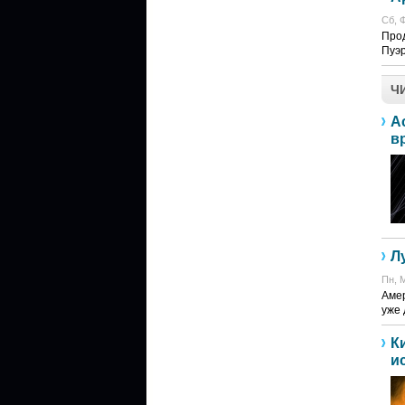
Сб, Ф
Про
Пуэр
Ч
А
в
Л
Пн, М
Амер
уже 
К
и