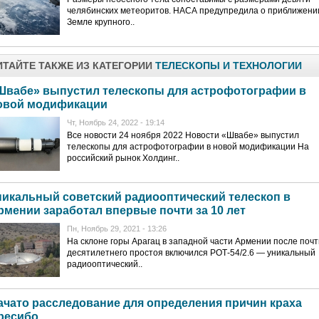
челябинских метеоритов. НАСА предупредила о приближени
Земле крупного..
ИТАЙТЕ ТАКЖЕ ИЗ КАТЕГОРИИ
ТЕЛЕСКОПЫ И ТЕХНОЛОГИИ
Швабе» выпустил телескопы для астрофотографии в
овой модификации
Чт, Ноябрь 24, 2022 - 19:14
Все новости 24 ноября 2022 Новости «Швабе» выпустил
телескопы для астрофотографии в новой модификации На
российский рынок Холдинг..
никальный советский радиооптический телескоп в
рмении заработал впервые почти за 10 лет
Пн, Ноябрь 29, 2021 - 13:26
На склоне горы Арагац в западной части Армении после почт
десятилетнего простоя включился РОТ-54/2.6 — уникальный
радиооптический..
ачато расследование для определения причин краха
ресибо