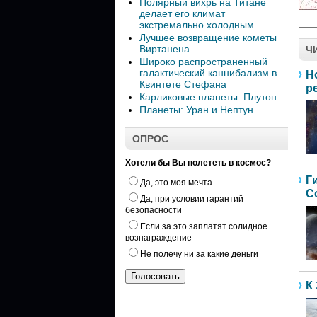
Полярный вихрь на Титане
делает его климат
экстремально холодным
Лучшее возвращение кометы
Виртанена
Ч
Широко распространенный
галактический каннибализм в
Н
Квинтете Стефана
р
Карликовые планеты: Плутон
Планеты: Уран и Нептун
ОПРОС
Хотели бы Вы полететь в космос?
Г
Да, это моя мечта
С
Да, при условии гарантий
безопасности
Если за это заплатят солидное
вознаграждение
Не полечу ни за какие деньги
К