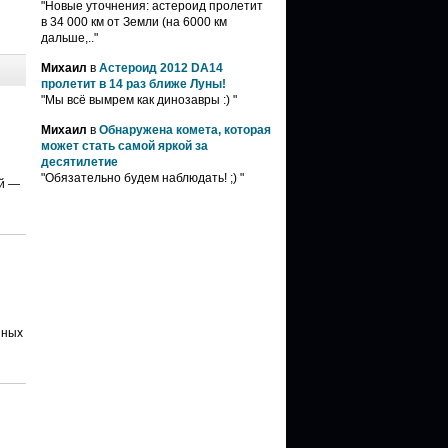
"Новые уточнения: астероид пролетит
в 34 000 км от Земли (на 6000 км
дальше,.."
Михаил
в
Астероид 2012 DA14
пролетит в 14 раз ближе Луны!
"Мы всё вымрем как динозавры :) "
Михаил
в
Обнаружена комета, которая
может стать самой яркой за
десятилетие
"Обязательно будем наблюдать! ;) "
ей —
нных