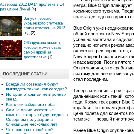
Астероид 2012 DA14 пролетит в 14
метра. Blue Origin планируе
раз ближе Луны!
(4)
космического туризма. Предп
полета для одного туриста с
Запуск первого
украинского спутника
Blue Origin уже неоднократн
связи отложен на 2013
год
(2)
общей сложности New Shepar
успешно взлетала и садилась
Обнаружена комета,
успешно испытан режим авар
которая может стать
одного из трех парашютов, а
самой яркой за
New Shepard прошли испытан
десятилетие
(1)
и пассажиров. После пятого
Origin заявили, что срабаты
поэтому для нее пятый запу
ПОСЛЕДНИЕ СТАТЬИ
стал последним.
Всегда ли созвездия будут
выглядеть так же, как сегодня?
Теперь компания строит сра
История открытия нейтронных
дальнейших испытаний, кото
звезд
года. Кроме трех ракет Blue 
Каталоги звёздного неба
корабля. По словам Джеффа
Самые яркие известные
цена полета для клиентов по
кометы, которые будут видны в
теми же — первый пилотируе
Северном полушарии в
ближайшие несколько лет
Что такое световой год?
Ранее Blue Origin опублико