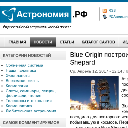
RSS
PDA версия
ГЛАВНАЯ
НОВОСТИ
СТАТЬИ
КАТАЛОГ САЙТОВ
ИЗ
Blue Origin постр
КАТЕГОРИИ НОВОСТЕЙ
Shepard
Солнечная система
Наша Галактика
Ср, Апрель 12, 2017 - 12:14 / 
Экзопланеты
Аэр
Внеземная жизнь
пос
Космология
дв
Слеты, семинары, лекции,
соо
фестивали, чтения
Телескопы и технологии
Космонавтика
Blu
Любительская астрономия
ком
посадила для повторного ис
побывавшую в космосе. Перв
САМОЕ КОММЕНТИРУЕМОЕ
— тогда ракета New Shepard