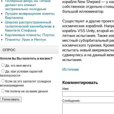
Полярный вихрь на Титане
корабля New Shepard — у ка
делает его климат
собственное отдельно стоящ
экстремально холодным
большой иллюминатор.
Лучшее возвращение кометы
Виртанена
Существуют и другие проек
Широко распространенный
космических кораблей. Напр
галактический каннибализм в
Квинтете Стефана
корабль VSS Unity, второй и
Карликовые планеты: Плутон
летные испытания. Также изв
Планеты: Уран и Нептун
местный суборбитальный ра
космического туризма. Кроме
ОПРОС
испытать новый американский
сдвинулись и на данный моме
Хотели бы Вы полететь в космос?
испытания.
Да, это моя мечта
Источник
Да, при условии гарантий
безопасности
Если за это заплатят солидное
Комментировать
вознаграждение
Имя:
Не полечу ни за какие деньги
Сообщение: