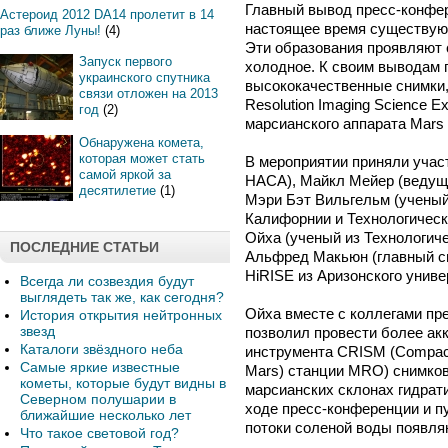
Главный вывод пресс-конфер
Астероид 2012 DA14 пролетит в 14
настоящее время существуют
раз ближе Луны!
(4)
Эти образования проявляют 
Запуск первого
холодное. К своим выводам 
украинского спутника
высококачественные снимки
связи отложен на 2013
Resolution Imaging Science E
год
(2)
марсианского аппарата Mars 
Обнаружена комета,
которая может стать
В мероприятии приняли учас
самой яркой за
НАСА), Майкл Мейер (ведущи
десятилетие
(1)
Мэри Бэт Вильгельм (ученый
Калифорнии и Технологическ
Ойха (ученый из Технологиче
ПОСЛЕДНИЕ СТАТЬИ
Альфред Макьюн (главный с
HiRISE из Аризонского униве
Всегда ли созвездия будут
выглядеть так же, как сегодня?
Ойха вместе с коллегами пр
История открытия нейтронных
звезд
позволил провести более ак
Каталоги звёздного неба
инструмента CRISM (Compact 
Самые яркие известные
Mars) станции MRO) снимков
кометы, которые будут видны в
марсианских склонах гидрат
Северном полушарии в
ходе пресс-конференции и п
ближайшие несколько лет
потоки соленой воды появля
Что такое световой год?