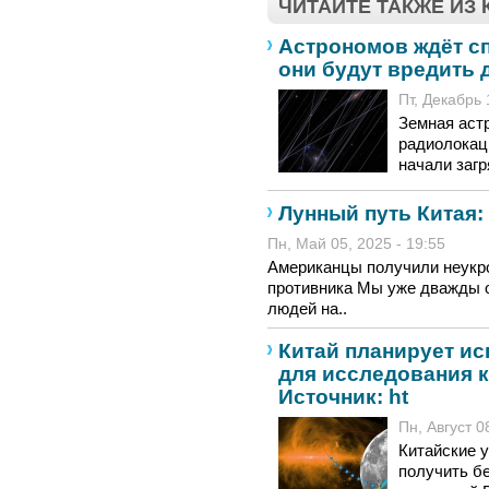
ЧИТАЙТЕ ТАКЖЕ ИЗ
Астрономов ждёт с
они будут вредить 
Пт, Декабрь 
Земная аст
радиолокац
начали загр
Лунный путь Китая:
Пн, Май 05, 2025 - 19:55
Американцы получили неукро
противника Мы уже дважды 
людей на..
Китай планирует ис
для исследования 
Источник: ht
Пн, Август 0
Китайские 
получить б