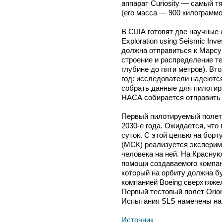
аппарат Curiosity — самый 
(его масса — 900 килограммо
В США готовят две научные ла
Exploration using Seismic Inv
должна отправиться к Марсу 
строение и распределение т
глубине до пяти метров). Вт
год: исследователи надеются 
собрать данные для пилотир
НАСА собирается отправить 
Первый пилотируемый полет 
2030-е года. Ожидается, что
суток. С этой целью на бор
(МСК) реализуется эксперим
человека на ней. На Красну
помощи создаваемого компани
который на орбиту должна б
компанией Boeing сверхтяжел
Первый тестовый полет Orion
Испытания SLS намечены на 
Источник