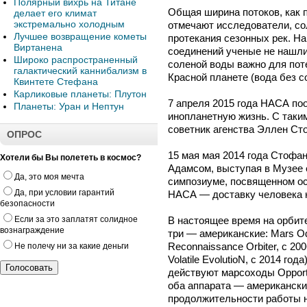
Полярный вихрь на Титане
Общая ширина потоков, как п
делает его климат
экстремально холодным
отмечают исследователи, со
Лучшее возвращение кометы
протекания сезонных рек. На
Виртанена
соединений ученые не нашли
Широко распространенный
соленой воды важно для пот
галактический каннибализм в
Красной планете (вода без с
Квинтете Стефана
Карликовые планеты: Плутон
7 апреля 2015 года НАСА по
Планеты: Уран и Нептун
инопланетную жизнь. С таки
советник агенства Эллен Ст
ОПРОС
15 мая мая 2014 года Стофа
Хотели бы Вы полететь в космос?
Адамсом, выступая в Музее 
Да, это моя мечта
симпозиуме, посвященном ос
Да, при условии гарантий
НАСА — доставку человека 
безопасности
Если за это заплатят солидное
В настоящее время на орбите
вознаграждение
три — американские: Mars Od
Reconnaissance Orbiter, с 2
Не полечу ни за какие деньги
Volatile EvolutioN, с 2014 го
действуют марсоходы Opportuni
оба аппарата — американские
продолжительности работы н