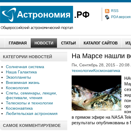
RSS
PDA версия
ГЛАВНАЯ
НОВОСТИ
СТАТЬИ
КАТАЛОГ САЙТОВ
ИЗ
На Марсе нашли в
КАТЕГОРИИ НОВОСТЕЙ
Пн, Сентябрь 28, 2015 - 20:08
Солнечная система
технологии
Космонавтика
Наша Галактика
Экзопланеты
НА
Внеземная жизнь
Ма
Космология
се
Слеты, семинары, лекции,
жид
фестивали, чтения
пон
Телескопы и технологии
орг
Космонавтика
ко
Любительская астрономия
в прямом эфире на NASA Telev
результаты опубликованы в N
САМОЕ КОММЕНТИРУЕМОЕ