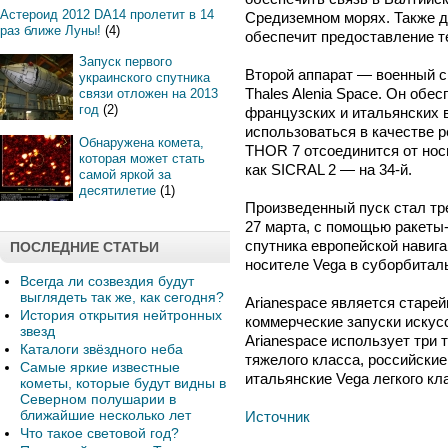
Астероид 2012 DA14 пролетит в 14
Средиземном морях. Также д
раз ближе Луны!
(4)
обеспечит предоставление т
Запуск первого
Второй аппарат — военный с
украинского спутника
Thales Alenia Space. Он обе
связи отложен на 2013
год
(2)
французских и итальянских 
использоваться в качестве 
Обнаружена комета,
THOR 7 отсоединится от носи
которая может стать
как SICRAL 2 — на 34-й.
самой яркой за
десятилетие
(1)
Произведенный пуск стал тре
27 марта, с помощью ракет
спутника европейской навига
ПОСЛЕДНИЕ СТАТЬИ
носителе Vega в суборбитал
Всегда ли созвездия будут
выглядеть так же, как сегодня?
Arianespace является старе
История открытия нейтронных
коммерческие запуски искус
звезд
Arianespace использует три т
Каталоги звёздного неба
тяжелого класса, российские
Самые яркие известные
итальянские Vega легкого кл
кометы, которые будут видны в
Северном полушарии в
ближайшие несколько лет
Источник
Что такое световой год?