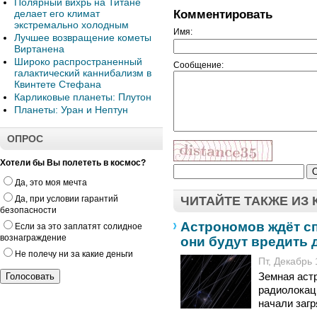
Полярный вихрь на Титане
Комментировать
делает его климат
экстремально холодным
Имя:
Лучшее возвращение кометы
Виртанена
Широко распространенный
Сообщение:
галактический каннибализм в
Квинтете Стефана
Карликовые планеты: Плутон
Планеты: Уран и Нептун
ОПРОС
Хотели бы Вы полететь в космос?
Да, это моя мечта
Да, при условии гарантий
ЧИТАЙТЕ ТАКЖЕ ИЗ
безопасности
Астрономов ждёт с
Если за это заплатят солидное
вознаграждение
они будут вредить 
Не полечу ни за какие деньги
Пт, Декабрь 
Земная аст
радиолокац
начали загр