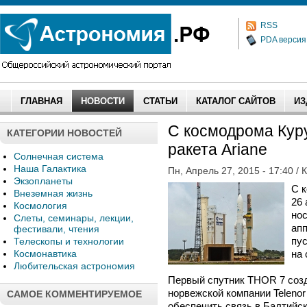
RSS
PDA версия
ГЛАВНАЯ
НОВОСТИ
СТАТЬИ
КАТАЛОГ САЙТОВ
ИЗ
С космодрома Куру
КАТЕГОРИИ НОВОСТЕЙ
ракета Ariane
Солнечная система
Наша Галактика
Пн, Апрель 27, 2015 - 17:40 / 
Экзопланеты
С 
Внеземная жизнь
26 
Космология
нос
Слеты, семинары, лекции,
апп
фестивали, чтения
пус
Телескопы и технологии
Космонавтика
на 
Любительская астрономия
Первый спутник THOR 7 созда
норвежской компании Telenor S
САМОЕ КОММЕНТИРУЕМОЕ
обеспечить связь в Балтийс