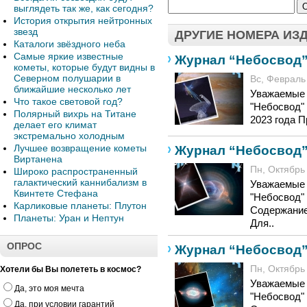
выглядеть так же, как сегодня?
История открытия нейтронных
звезд
ДРУГИЕ НОМЕРА ИЗ
Каталоги звёздного неба
Самые яркие известные
Журнал “Небосвод” 
кометы, которые будут видны в
Северном полушарии в
Вс, Февраль 
ближайшие несколько лет
Уважаемые 
Что такое световой год?
"Небосвод" 
Полярный вихрь на Титане
2023 года 
делает его климат
экстремально холодным
Журнал “Небосвод” 
Лучшее возвращение кометы
Виртанена
Пн, Октябрь 
Широко распространенный
галактический каннибализм в
Уважаемые 
Квинтете Стефана
"Небосвод" 
Карликовые планеты: Плутон
Содержание 
Планеты: Уран и Нептун
Для..
ОПРОС
Журнал “Небосвод”
Пн, Октябрь 
Хотели бы Вы полететь в космос?
Уважаемые 
Да, это моя мечта
"Небосвод" 
Да, при условии гарантий