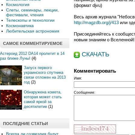
Космология
(формат djvu)
Слеты, семинары, лекции,
фестивали, чтения
Весь архив журнала "Небосв
Телескопы и технологии
http://magzdb.org/j/413
или зд
Космонавтика
Любительская астрономия
Присоединяйтесь к сообщест
новым знаниям о Вселенной!
САМОЕ КОММЕНТИРУЕМОЕ
СКАЧАТЬ
Астероид 2012 DA14 пролетит в 14
раз ближе Луны!
(4)
Запуск первого
Комментировать
украинского спутника
связи отложен на 2013
Имя:
год
(2)
Обнаружена комета,
Сообщение:
которая может стать
самой яркой за
десятилетие
(1)
ПОСЛЕДНИЕ СТАТЬИ
Всегда ли созвездия будут