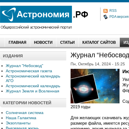
RSS
PDA версия
ГЛАВНАЯ
НОВОСТИ
СТАТЬИ
КАТАЛОГ САЙТОВ
ИЗ
Журнал “Небосвод”
ИЗДАНИЯ
Пн, Октябрь 14, 2024 - 15:25
Журнал "Небосвод"
Астрономическая газета
Ию
Астрономический календарь
Ув
АГО
Жур
Астрономический календарь
фо
Журнал Земля и Вселенная
Сод
КАТЕГОРИИ НОВОСТЕЙ
2019 годы
Солнечная система
Для желающих скачивать жур
Наша Галактика
Экзопланеты
размере файла, имеется ре
Внеземная жизнь
например, архив журнала за 