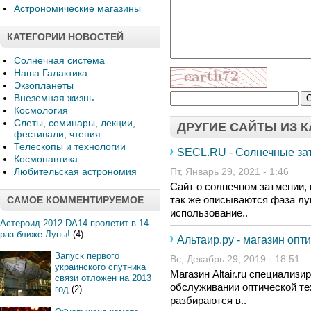
Астрономические магазины
КАТЕГОРИИ НОВОСТЕЙ
Солнечная система
Наша Галактика
Экзопланеты
Внеземная жизнь
Космология
Слеты, семинары, лекции,
ДРУГИЕ САЙТЫ ИЗ 
фестивали, чтения
Телескопы и технологии
SECL.RU - Солнечные за
Космонавтика
Любительская астрономия
Пт, Январь 29, 2021 - 1:46
Сайт о солнечном затмении, 
так же описываются фаза лу
САМОЕ КОММЕНТИРУЕМОЕ
использование..
Астероид 2012 DA14 пролетит в 14
раз ближе Луны!
(4)
Альтаир.ру - магазин опт
Запуск первого
Вс, Декабрь 29, 2019 - 18:51
украинского спутника
Магазин Altair.ru специализ
связи отложен на 2013
обслуживании оптической те
год
(2)
разбираются в..