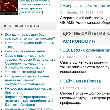
Обнаружена комета,
которая может стать
Американское метеорити
самой яркой за
десятилетие
(1)
Ср, Ноябрь 28, 2018 - 2:56
Американский сайт посвящен
ОБ AMS Американское обществ
ПОСЛЕДНИЕ СТАТЬИ
ДРУГИЕ САЙТЫ ИЗ 
Всегда ли созвездия будут
выглядеть так же, как сегодня?
АСТРОНОМИЯ
История открытия нейтронных
звезд
SECL.RU - Солнечные за
Каталоги звёздного неба
Самые яркие известные
Пт, Январь 29, 2021 - 1:46
кометы, которые будут видны в
Сайт о солнечном затмении, 
Северном полушарии в
так же описываются фаза лу
ближайшие несколько лет
использование..
Что такое световой год?
Полярный вихрь на Титане
делает его климат
Сайт Сергея Попова
экстремально холодным
Пт, Март 20, 2020 - 17:38
Лучшее возвращение кометы
Виртанена
Сергей Попов — доктор физи
Широко распространенный
научный сотрудник отдела 
галактический каннибализм в
профессор..
Квинтете Стефана
Карликовые планеты: Плутон