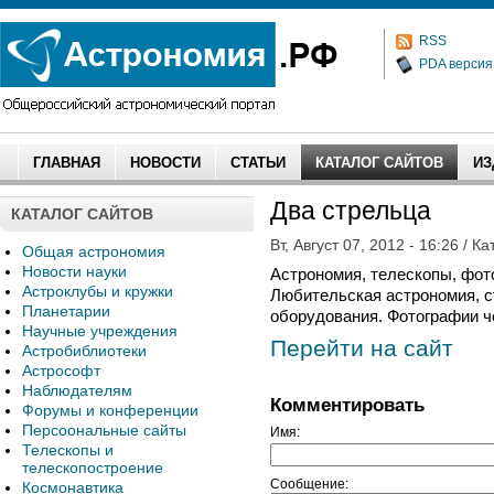
RSS
PDA версия
ГЛАВНАЯ
НОВОСТИ
СТАТЬИ
КАТАЛОГ САЙТОВ
ИЗ
Два стрельца
КАТАЛОГ САЙТОВ
Вт, Август 07, 2012 - 16:26 / К
Общая астрономия
Новости науки
Астрономия, телескопы, фото
Астроклубы и кружки
Любительская астрономия, с
Планетарии
оборудования. Фотографии ч
Научные учреждения
Перейти на сайт
Астробиблиотеки
Астрософт
Наблюдателям
Комментировать
Форумы и конференции
Персоональные сайты
Имя:
Телескопы и
телескопостроение
Сообщение:
Космонавтика