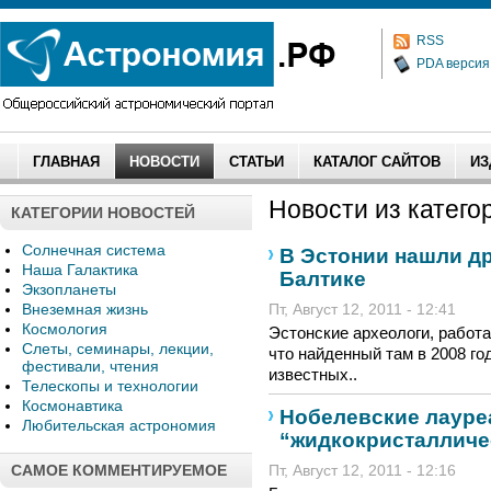
RSS
PDA версия
ГЛАВНАЯ
НОВОСТИ
СТАТЬИ
КАТАЛОГ САЙТОВ
ИЗ
Новости из категор
КАТЕГОРИИ НОВОСТЕЙ
Солнечная система
В Эстонии нашли д
Наша Галактика
Балтике
Экзопланеты
Внеземная жизнь
Пт, Август 12, 2011 - 12:41
Космология
Эстонские археологи, работ
Слеты, семинары, лекции,
что найденный там в 2008 го
фестивали, чтения
известных..
Телескопы и технологии
Космонавтика
Нобелевские лауре
Любительская астрономия
“жидкокристалличе
САМОЕ КОММЕНТИРУЕМОЕ
Пт, Август 12, 2011 - 12:16