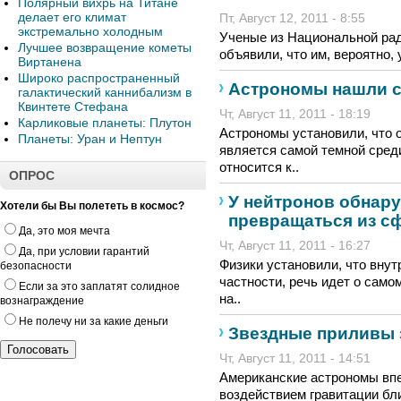
Полярный вихрь на Титане
делает его климат
Пт, Август 12, 2011 - 8:55
экстремально холодным
Ученые из Национальной ра
Лучшее возвращение кометы
объявили, что им, вероятно,
Виртанена
Широко распространенный
Астрономы нашли с
галактический каннибализм в
Квинтете Стефана
Чт, Август 11, 2011 - 18:19
Карликовые планеты: Плутон
Астрономы установили, что о
Планеты: Уран и Нептун
является самой темной среди
относится к..
ОПРОС
У нейтронов обнар
Хотели бы Вы полететь в космос?
превращаться из с
Да, это моя мечта
Чт, Август 11, 2011 - 16:27
Да, при условии гарантий
Физики установили, что внут
безопасности
частности, речь идет о сам
Если за это заплатят солидное
на..
вознаграждение
Не полечу ни за какие деньги
Звездные приливы 
Чт, Август 11, 2011 - 14:51
Американские астрономы вп
воздействием гравитации бл