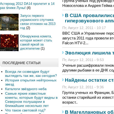
Группа ученых под руководс
Астероид 2012 DA14 пролетит в 14
Новоселова и Андрея Гейма о
раз ближе Луны!
(4)
В США провалились
Запуск первого
украинского спутника
гиперзвукового апп
связи отложен на 2013
год
(2)
Пт, Август 12, 2011 - 10:17
ВВС США и Управление перс
Обнаружена комета,
августа 2011 года провели в
которая может стать
Falcon HTV-2...
самой яркой за
десятилетие
(1)
Эволюция лишила т
Пт, Август 12, 2011 - 9:53
ПОСЛЕДНИЕ СТАТЬИ
Ученые расшифровали геном 
другими рыбами в ее ДНК со
Всегда ли созвездия будут
выглядеть так же, как сегодня?
Найдены остатки с
История открытия нейтронных
звезд
Пт, Август 12, 2011 - 9:36
Каталоги звёздного неба
Группа ученых из Франции, 
Самые яркие известные
останки старейшей из извес
кометы, которые будут видны в
Северном полушарии в
возраст..
ближайшие несколько лет
Что такое световой год?
В Магеллановых об