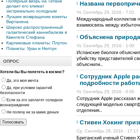
Полярный вихрь на Титане
Названа первоприч
делает его климат
экстремально холодным
Чт, Сентябрь 29, 2016 - 7:01
Лучшее возвращение кометы
Международный коллектив г
Виртанена
взаимосвязь между избыточн
Широко распространенный
галактический каннибализм в
Объяснена природа
Квинтете Стефана
Карликовые планеты: Плутон
Чт, Сентябрь 29, 2016 - 1:00
Планеты: Уран и Нептун
Испанские биологи объяснил
убийству представителей св
ОПРОС
объяснили..
Хотели бы Вы полететь в космос?
Сотрудник Apple р
Да, это моя мечта
подробности работы
Да, при условии гарантий
Чт, Сентябрь 29, 2016 - 0:05
безопасности
Сотрудник Apple рассказал 
Если за это заплатят солидное
следующей моделью смартфо
вознаграждение
отделения..
Не полечу ни за какие деньги
Стивен Хокинг приз
Ср, Сентябрь 28, 2016 - 17:17
Британский ученый Стивен Х