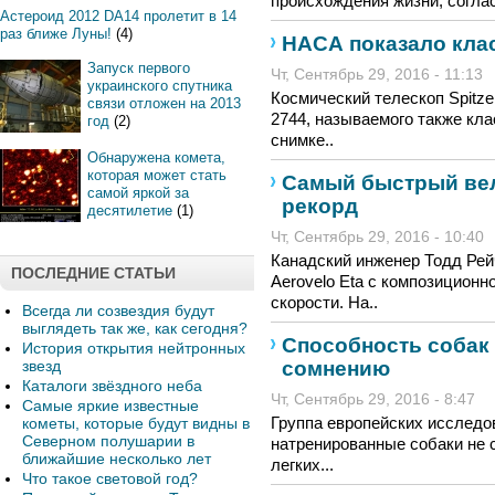
происхождения жизни, согла
Астероид 2012 DA14 пролетит в 14
раз ближе Луны!
(4)
НАСА показало кла
Запуск первого
Чт, Сентябрь 29, 2016 - 11:13
украинского спутника
Космический телескоп Spitze
связи отложен на 2013
2744, называемого также кл
год
(2)
снимке..
Обнаружена комета,
которая может стать
Самый быстрый ве
самой яркой за
рекорд
десятилетие
(1)
Чт, Сентябрь 29, 2016 - 10:40
Канадский инженер Тодд Рей
ПОСЛЕДНИЕ СТАТЬИ
Aerovelo Eta с композиционн
скорости. На..
Всегда ли созвездия будут
выглядеть так же, как сегодня?
Способность собак
История открытия нейтронных
сомнению
звезд
Каталоги звёздного неба
Чт, Сентябрь 29, 2016 - 8:47
Самые яркие известные
Группа европейских исследо
кометы, которые будут видны в
Северном полушарии в
натренированные собаки не
ближайшие несколько лет
легких...
Что такое световой год?