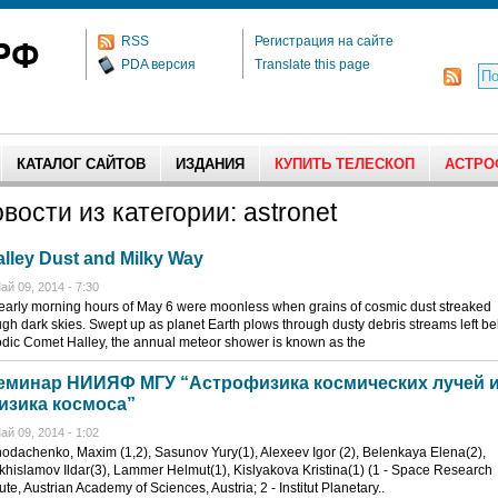
RSS
Регистрация на сайте
PDA версия
Translate this page
КАТАЛОГ САЙТОВ
ИЗДАНИЯ
КУПИТЬ ТЕЛЕСКОП
АСТРО
вости из категории: astronet
lley Dust and Milky Way
ай 09, 2014 - 7:30
early morning hours of May 6 were moonless when grains of cosmic dust streaked
ugh dark skies. Swept up as planet Earth plows through dusty debris streams left b
odic Comet Halley, the annual meteor shower is known as the
еминар НИИЯФ МГУ “Астрофизика космических лучей 
изика космоса”
ай 09, 2014 - 1:02
hodachenko, Maxim (1,2), Sasunov Yury(1), Alexeev Igor (2), Belenkaya Elena(2),
khislamov Ildar(3), Lammer Helmut(1), Kislyakova Kristina(1) (1 - Space Research
tute, Austrian Academy of Sciences, Austria; 2 - Institut Planetary..