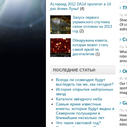
Астероид 2012 DA14 пролетит в 14
Th
раз ближе Луны!
(4)
Чт, М
Запуск первого
Shar
украинского спутника
Of c
связи отложен на 2013
astr
год
(2)
Cu
Обнаружена комета,
которая может стать
Ср, М
самой яркой за
What
десятилетие
(1)
robo
arou
ПОСЛЕДНИЕ СТАТЬИ
O
Вт, М
Всегда ли созвездия будут
Our 
выглядеть так же, как сегодня?
spor
История открытия нейтронных
imag
звезд
Каталоги звёздного неба
Ga
Самые яркие известные
кометы, которые будут видны в
Пн, М
Северном полушарии в
How 
ближайшие несколько лет
Abel
Что такое световой год?
billi