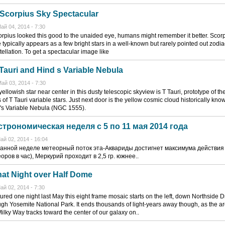
 Scorpius Sky Spectacular
ай 04, 2014 - 7:30
corpius looked this good to the unaided eye, humans might remember it better. Scor
 typically appears as a few bright stars in a well-known but rarely pointed out zodia
tellation. To get a spectacular image like
Tauri and Hind s Variable Nebula
ай 03, 2014 - 7:30
ellowish star near center in this dusty telescopic skyview is T Tauri, prototype of th
 of T Tauri variable stars. Just next door is the yellow cosmic cloud historically kno
's Variable Nebula (NGC 1555).
строномическая неделя с 5 по 11 мая 2014 года
ай 02, 2014 - 16:04
анной неделе метеорный поток эта-Аквариды достигнет максимума действия
оров в час), Меркурий проходит в 2,5 гр. южнее..
at Night over Half Dome
ай 02, 2014 - 7:30
ured one night last May this eight frame mosaic starts on the left, down Northside D
ugh Yosemite National Park. It ends thousands of light-years away though, as the ar
Milky Way tracks toward the center of our galaxy on..