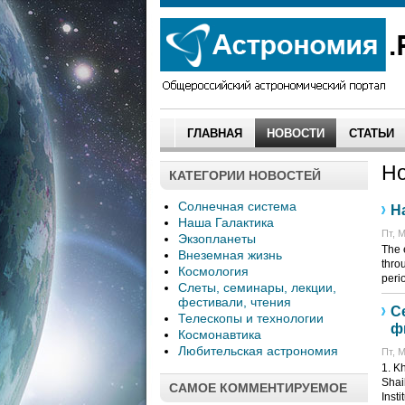
ГЛАВНАЯ
НОВОСТИ
СТАТЬИ
Но
КАТЕГОРИИ НОВОСТЕЙ
Солнечная система
Ha
Наша Галактика
Пт, М
Экзопланеты
The 
Внеземная жизнь
thro
Космология
peri
Слеты, семинары, лекции,
фестивали, чтения
С
Телескопы и технологии
ф
Космонавтика
Любительская астрономия
Пт, М
1. K
Shai
САМОЕ КОММЕНТИРУЕМОЕ
Insti