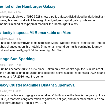
e Tail of the Hamburger Galaxy
ай 08, 2014 - 7:30
p telescopic views of NGC 3628 show a puffy galactic disk divided by dark dust lan
ourse, this deep portrait of the magnificent, edge-on spiral galaxy puts some
onomers in mind of its popular moniker, the Hamburger Galaxy.
riosity Inspects Mt Remarkable on Mars
ай 07, 2014 - 8:30
 has the Curiosity rover come across on Mars? Dubbed Mount Remarkable, the rol
t has chanced upon this notable 5-meter tall mound during its continuing journey
nd and, eventually, up 5.5-kilometer high Mt. Sharp.
range Sun Sparking
ай 06, 2014 - 8:30
Sun has become quite a busy place. Taken only two weeks ago, the Sun was captu
ting numerous tumultuous regions including active sunspot regions AR 2036 near t
e top and AR 2036 near the center.
laxy Cluster Magnifies Distant Supernova
ай 05, 2014 - 8:30
do you calibrate a huge gravitational lens? In this case the lens is the galaxy cluste
l 383, a massive conglomeration of galaxies, hot gas, and dark matter that lies abou
on light years away (redshift z=0.187).