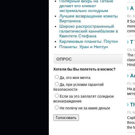
Полярный вихрь на Титане
делает его климат
A
экстремально холодным
Лучшее возвращение кометы
Вс, М
Виртанена
If S
Широко распространенный
more
галактический каннибализм в
cons
Квинтете Стефана
Карликовые планеты: Плутон
T 
Планеты: Уран и Нептун
Сб, М
The y
ОПРОС
class
Hind
Хотели бы Вы полететь в космос?
А
Да, это моя мечта
Пт, М
Да, при условии гарантий
На д
безопасности
мете
Если за это заплатят солидное
вознаграждение
Th
Не полечу ни за какие деньги
Пт, М
Capt
thro
the 