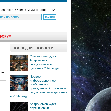
Записей: 56196 / Комментариев: 212
ФОРУМ
ПОСЛЕДНИЕ НОВОСТИ
Список площадок
Астрономо-
Геодезического
диктанта 2026 года
ehind
Первое
информационное
сообщение о
и
проведении Астрономо-
геодезического диктанта
в 2026 году
Астрономов ждёт
спутниковый