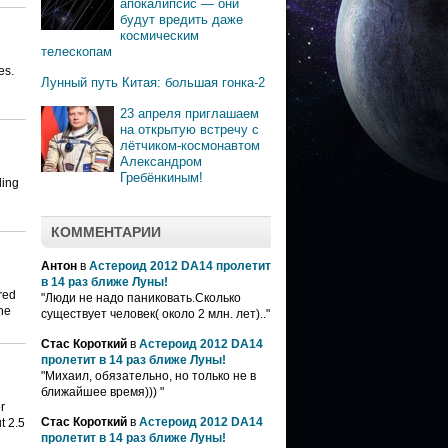
апокалипсис — они
будут вредить даже
космическим
телескопам
es.
Лунный путь Китая: большая гонка-2
23 апреля приглашаем
на открытую встречу с
лётчиком-космонавтом
Александром
Гребёнкиным!
ling
КОММЕНТАРИИ
Антон
в
Астероид 2012 DA14 пролетит
в 14 раз ближе Луны!
red
"Люди не надо паниковать.Сколько
he
существует человек( около 2 млн. лет).."
Стас Короткий
в
Астероид 2012 DA14
пролетит в 14 раз ближе Луны!
"Михаил, обязательно, но только не в
ближайшее время))) "
r
Стас Короткий
в
Астероид 2012 DA14
t 2.5
пролетит в 14 раз ближе Луны!