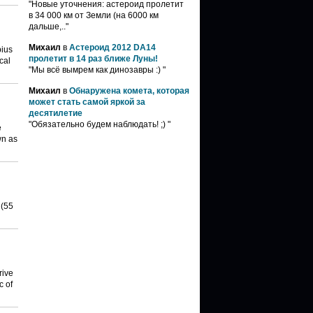
"Новые уточнения: астероид пролетит
в 34 000 км от Земли (на 6000 км
дальше,.."
Михаил
в
Астероид 2012 DA14
pius
пролетит в 14 раз ближе Луны!
cal
"Мы всё вымрем как динозавры :) "
Михаил
в
Обнаружена комета, которая
может стать самой яркой за
десятилетие
"Обязательно будем наблюдать! ;) "
e
wn as
 (55
rive
c of