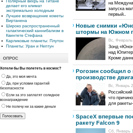
Полярный вихрь на Титане
на Междуна
делает его климат
запуска ма
экстремально холодным
первый..
Лучшее возвращение кометы
Виртанена
Новые снимки «Юно
Широко распространенный
галактический каннибализм в
штормы на Южном 
Квинтете Стефана
Вс, Февраль 
Карликовые планеты: Плутон
Планеты: Уран и Нептун
Зонд «Юнон
над Юпитер
Кроме данн
ОПРОС
Хотели бы Вы полететь в космос?
Рогозин сообщил о
производстве двиг
Да, это моя мечта
Да, при условии гарантий
Вс, Январь 2
безопасности
Российский
Если за это заплатят солидное
что причино
вознаграждение
для ракеты
Не полечу ни за какие деньги
SpaceX впервые по
ракету Falcon 9
Сб, Январь 1