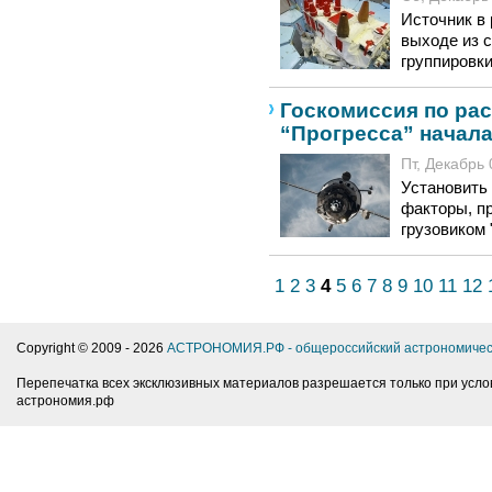
Источник в
выходе из с
группировк
Госкомиссия по ра
“Прогресса” начала
Пт, Декабрь 
Установить
факторы, п
грузовиком 
1
2
3
4
5
6
7
8
9
10
11
12
Copyright © 2009 -
2026
АСТРОНОМИЯ.РФ - общероссийский астрономичес
Перепечатка всех эксклюзивных материалов разрешается только при усло
астрономия.рф