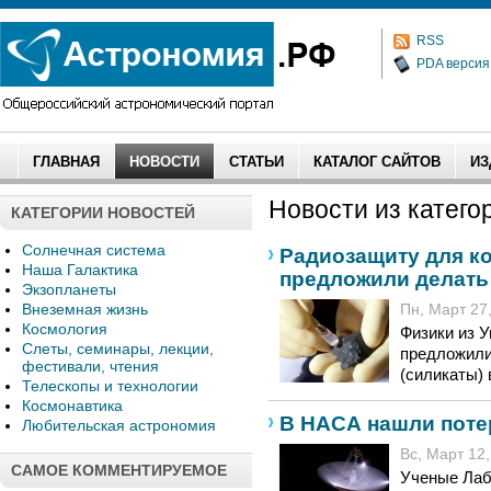
RSS
PDA версия
ГЛАВНАЯ
НОВОСТИ
СТАТЬИ
КАТАЛОГ САЙТОВ
ИЗ
Новости из катего
КАТЕГОРИИ НОВОСТЕЙ
Солнечная система
Радиозащиту для к
Наша Галактика
предложили делать
Экзопланеты
Внеземная жизнь
Пн, Март 27,
Космология
Физики из 
Слеты, семинары, лекции,
предложили
фестивали, чтения
(силикаты) 
Телескопы и технологии
Космонавтика
В НАСА нашли поте
Любительская астрономия
Вс, Март 12,
САМОЕ КОММЕНТИРУЕМОЕ
Ученые Лаб