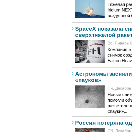
Тяжелая рак
Iridium NEX
воздушной б
SpaceX показала сн
сверхтяжелой раке
Вс, Январь 0
Компания S
снимок соз
Falcon Heav
Астрономы засняли
«пауков»
Пн, Декабрь 
Новые снимк
помогли об
разветвлен
«пауки»,..
Россия потеряла о
Сб, Декабрь 