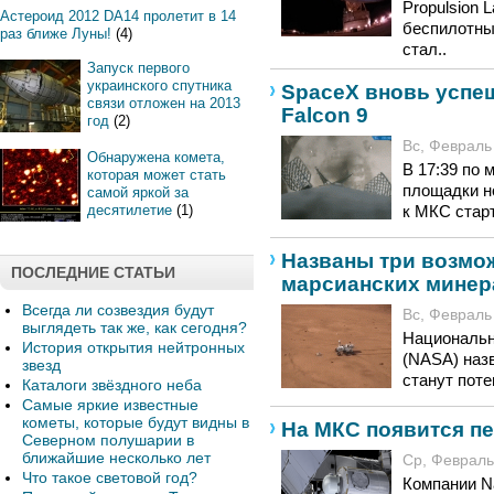
Propulsion 
Астероид 2012 DA14 пролетит в 14
беспилотны
раз ближе Луны!
(4)
стал..
Запуск первого
украинского спутника
SpaceX вновь успе
связи отложен на 2013
Falcon 9
год
(2)
Вс, Февраль 
Обнаружена комета,
В 17:39 по 
которая может стать
площадки н
самой яркой за
десятилетие
(1)
к МКС старт
Названы три возмо
ПОСЛЕДНИЕ СТАТЬИ
марсианских минера
Всегда ли созвездия будут
Вс, Февраль 
выглядеть так же, как сегодня?
Национальн
История открытия нейтронных
(NASA) назв
звезд
станут пот
Каталоги звёздного неба
Самые яркие известные
кометы, которые будут видны в
На МКС появится п
Северном полушарии в
ближайшие несколько лет
Ср, Февраль 
Что такое световой год?
Компании N