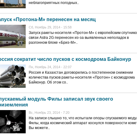
неблагоприятных погодных..
апуск «Протона-М» перенесен на месяц
Сб, Ноябрь 29, 2014 - 15:58
Запуск ракеты-носителя «Протон-М» с европейским спутник
связи Astra 2G перенесен из-за выявленных неполадок в
разгонном блоке «Бриз-М»..
оссия сократит число пусков с космодрома Байконур
Пн, Ноябрь 24, 2014 - 22:07
Россия и Казахстан договорились о постепенном снижении
количества пусков ракеты-носителя «Протон» с космодрома
Байконур. Об этом со..
пускаемый модуль Филы записал звук своего
риземления
Вс, Ноябрь 23, 2014 - 7:20
На записи слышно то, что испытали опоры спускаемого моду
Филы, когда космический аппарат коснулся поверхности коме
Вы можете..