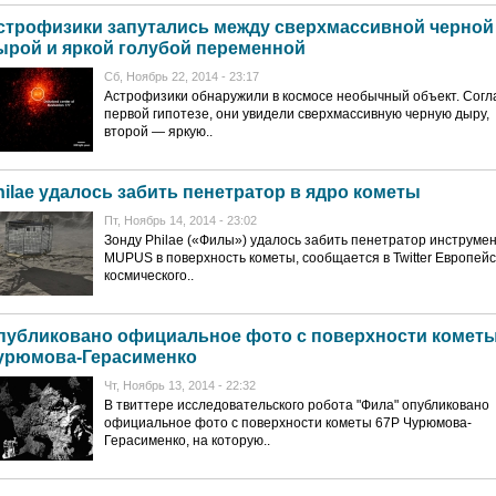
строфизики запутались между сверхмассивной черной
ырой и яркой голубой переменной
Сб, Ноябрь 22, 2014 - 23:17
Астрофизики обнаружили в космосе необычный объект. Согл
первой гипотезе, они увидели сверхмассивную черную дыру,
второй — яркую..
hilae удалось забить пенетратор в ядро кометы
Пт, Ноябрь 14, 2014 - 23:02
Зонду Philae («Филы») удалось забить пенетратор инструме
MUPUS в поверхность кометы, сообщается в Twitter Европейс
космического..
публиковано официальное фото с поверхности комет
урюмова-Герасименко
Чт, Ноябрь 13, 2014 - 22:32
В твиттере исследовательского робота "Фила" опубликовано
официальное фото с поверхности кометы 67P Чурюмова-
Герасименко, на которую..