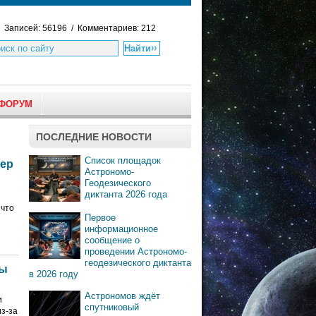
Записей: 56196 / Комментариев: 212
ФОРУМ
ПОСЛЕДНИЕ НОВОСТИ
Список площадок
зер
Астрономо-
Геодезического
диктанта 2026 года
 что
Первое
информационное
сообщение о
проведении Астрономо-
геодезического диктанта
ды
в 2026 году
Астрономов ждёт
и
спутниковый
из-за