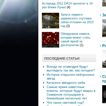
Астероид 2012 DA14 пролетит в 14
раз ближе Луны!
(4)
Запуск первого
З
украинского спутника
связи отложен на 2013
год
(2)
Обнаружена комета,
которая может стать
самой яркой за
десятилетие
(1)
Р
ПОСЛЕДНИЕ СТАТЬИ
Всегда ли созвездия будут
выглядеть так же, как сегодня?
История открытия нейтронных
С
звезд
п
Каталоги звёздного неба
Самые яркие известные
кометы, которые будут видны в
Северном полушарии в
ближайшие несколько лет
Что такое световой год?