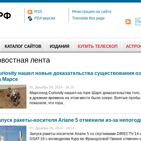
RSS
Регистрация на сайте
PDA версия
Translate this page
КАТАЛОГ САЙТОВ
ИЗДАНИЯ
КУПИТЬ ТЕЛЕСКОП
АСТРО
востная лента
uriosity нашел новые доказательства существования о
а Марсе
Вт, Декабрь 09, 2014 - 16:15
Марсоход Curiosity нашел на горе Шарп доказательства того,
в древние времена на этом месте было озеро. Взятые пробы
показали, что гора..
апуск ракеты-носителя Ariane 5 отменили из-за непого
Пт, Декабрь 05, 2014 - 14:14
Запуск ракеты-носителя Ariane 5 со спутниками DIRECTV-14 
GSAT-16 с космодрома Куру во Французской Гвиане отменен 