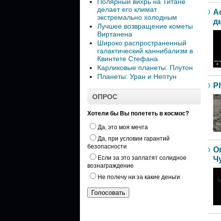
Полярный вихрь на Титане
делает его климат
А
экстремально холодным
д
Лучшее возвращение кометы
Виртанена
Широко распространенный
галактический каннибализм в
Квинтете Стефана
Карликовые планеты: Плутон
Планеты: Уран и Нептун
P
ОПРОС
Хотели бы Вы полететь в космос?
Да, это моя мечта
Да, при условии гарантий
безопасности
О
Если за это заплатят солидное
Ч
вознаграждение
Не полечу ни за какие деньги