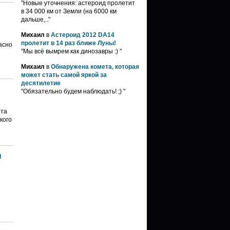
"Новые уточнения: астероид пролетит
в 34 000 км от Земли (на 6000 км
дальше,.."
Михаил
в
Астероид 2012 DA14
пролетит в 14 раз ближе Луны!
асно
"Мы всё вымрем как динозавры :) "
Михаил
в
Обнаружена комета, которая
может стать самой яркой за
десятилетие
"Обязательно будем наблюдать! ;) "
нта
кого
ы