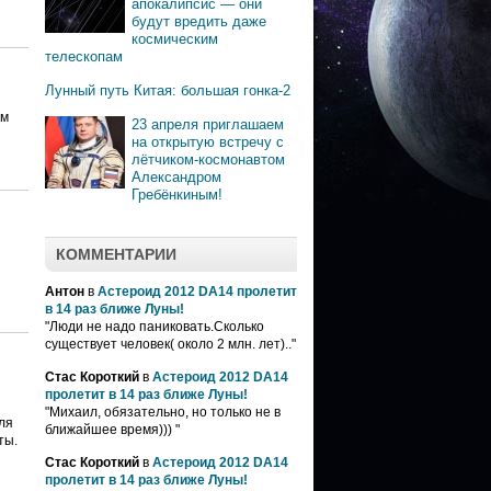
апокалипсис — они
будут вредить даже
космическим
телескопам
Лунный путь Китая: большая гонка-2
ом
23 апреля приглашаем
на открытую встречу с
лётчиком-космонавтом
Александром
Гребёнкиным!
КОММЕНТАРИИ
Антон
в
Астероид 2012 DA14 пролетит
в 14 раз ближе Луны!
"Люди не надо паниковать.Сколько
существует человек( около 2 млн. лет).."
Стас Короткий
в
Астероид 2012 DA14
пролетит в 14 раз ближе Луны!
"Михаил, обязательно, но только не в
ля
ближайшее время))) "
ты.
Стас Короткий
в
Астероид 2012 DA14
пролетит в 14 раз ближе Луны!