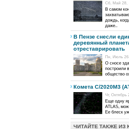
Сб, Май 28, 
В самом кон
захватываю
дождь, когд
даже..
В Пензе снесли еди
деревянный планет
отреставрировать
Пн, Июль 26,
О сносе зда
построили 
общество ох
Комета C/2020M3 (A
Чт, Октябрь 
Еще одну я
ATLAS, мож
Ее блеск у
ЧИТАЙТЕ ТАКЖЕ ИЗ