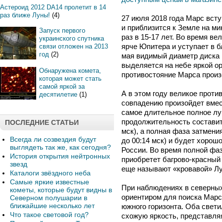
Астероид 2012 DA14 пролетит в 14
раз ближе Луны!
(4)
27 июля 2018 года Марс вст
и приблизится к Земле на ми
Запуск первого
раз в 15-17 лет. Во время в
украинского спутника
ярче Юпитера и уступает в б
связи отложен на 2013
год
(2)
мая видимый диаметр диска 
выделяется на небе яркой о
Обнаружена комета,
противостояние Марса произо
которая может стать
самой яркой за
А в этом году великое прот
десятилетие
(1)
совпадению произойдет вмес
самое длительное полное лун
продолжительность составит 
ПОСЛЕДНИЕ СТАТЬИ
мск), а полная фаза затмения
Всегда ли созвездия будут
до 00:14 мск) и будет хорош
выглядеть так же, как сегодня?
России. Во время полной фа
История открытия нейтронных
приобретет багрово-красный 
звезд
еще называют «кровавой» Лу
Каталоги звёздного неба
Самые яркие известные
При наблюдениях в северны
кометы, которые будут видны в
ориентиром для поиска Марс
Северном полушарии в
ближайшие несколько лет
южного горизонта. Оба свети
Что такое световой год?
схожую яркость, представля