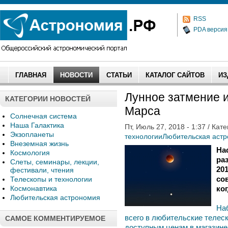
RSS
PDA версия
ГЛАВНАЯ
НОВОСТИ
СТАТЬИ
КАТАЛОГ САЙТОВ
ИЗ
Лунное затмение 
КАТЕГОРИИ НОВОСТЕЙ
Марса
Солнечная система
Наша Галактика
Пт, Июль 27, 2018 - 1:37 / Кат
Экзопланеты
технологии
Любительская аст
Внеземная жизнь
На
Космология
ра
Слеты, семинары, лекции,
20
фестивали, чтения
со
Телескопы и технологии
Космонавтика
ко
Любительская астрономия
На
всего в любительские телеск
САМОЕ КОММЕНТИРУЕМОЕ
доступным ценам в магазине П