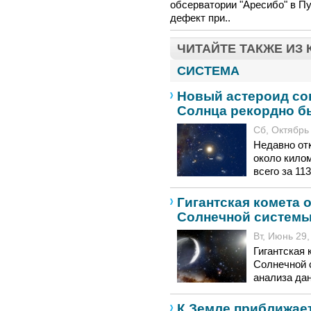
обсерватории "Аресибо" в П
дефект при..
ЧИТАЙТЕ ТАКЖЕ ИЗ
СИСТЕМА
Новый астероид со
Солнца рекордно б
Сб, Октябрь 
Недавно от
около кило
всего за 11
Гигантская комета 
Солнечной систем
Вт, Июнь 29,
Гигантская 
Солнечной 
анализа да
К Земле приближае