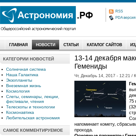
RSS
PDA версия
ГЛАВНАЯ
НОВОСТИ
СТАТЬИ
КАТАЛОГ САЙТОВ
ИЗ
13-14 декабря ма
КАТЕГОРИИ НОВОСТЕЙ
Гемениды
Солнечная система
Наша Галактика
Чт, Декабрь 14, 2017 - 12:21 / 
Экзопланеты
Ге
Внеземная жизнь
вып
Космология
дек
Слеты, семинары, лекции,
75 
фестивали, чтения
(32
Телескопы и технологии
Космонавтика
ст
Любительская астрономия
Сол
напоминает комету, сбрасыв
прохода.
САМОЕ КОММЕНТИРУЕМОЕ
Основные параметры Гем