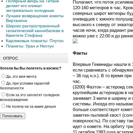
Полярный вихрь на Титане
Полагают, что поток усилива
делает его климат
120-160 метеоров в час. Кром
экстремально холодным
северных широт метеоры буд
Лучшее возвращение кометы
очевидцев с южного полушар
Виртанена
высокого к северу от эквато
Широко распространенный
часов ночи, когда радиант р
галактический каннибализм в
Квинтете Стефана
можно уже с 22:00 и до ранне
Карликовые планеты: Плутон
Планеты: Уран и Нептун
Факты
ОПРОС
Впервые Геминиды нашли в 1
Хотели бы Вы полететь в космос?
если сравнивать с обнаружен
– 36 год н.э.). В то время п
Да, это моя мечта
час.
Да, при условии гарантий
(3200) Фаэтон – астероид се
безопасности
крупнейшим астероидом в на
Если за это заплатят солидное
занимает 3 мили в ширину и
вознаграждение
системы. Иногда его называю
Не полечу ни за какие деньги
больше соответствует комете
заметен пылевой хвост (солн
поверхность). По составу та
идет о комете. На орбиту трат
11 октября 1983 года астер