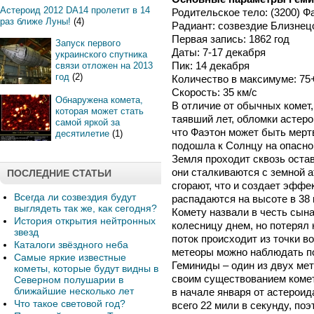
Астероид 2012 DA14 пролетит в 14
Родительское тело: (3200) Ф
раз ближе Луны!
(4)
Радиант: созвездие Близнец
Первая запись: 1862 год
Запуск первого
Даты: 7-17 декабря
украинского спутника
Пик: 14 декабря
связи отложен на 2013
год
(2)
Количество в максимуме: 75
Скорость: 35 км/с
Обнаружена комета,
В отличие от обычных комет
которая может стать
таявший лет, обломки астеро
самой яркой за
что Фаэтон может быть мертв
десятилетие
(1)
подошла к Солнцу на опасно
Земля проходит сквозь оста
они сталкиваются с земной а
ПОСЛЕДНИЕ СТАТЬИ
сгорают, что и создает эфф
Всегда ли созвездия будут
распадаются на высоте в 38 
выглядеть так же, как сегодня?
Комету назвали в честь сын
История открытия нейтронных
колесницу днем, но потерял
звезд
поток происходит из точки в
Каталоги звёздного неба
метеоры можно наблюдать по
Самые яркие известные
Геминиды – один из двух ме
кометы, которые будут видны в
своим существованием комет
Северном полушарии в
ближайшие несколько лет
в начале января от астероид
Что такое световой год?
всего 22 мили в секунду, поэ