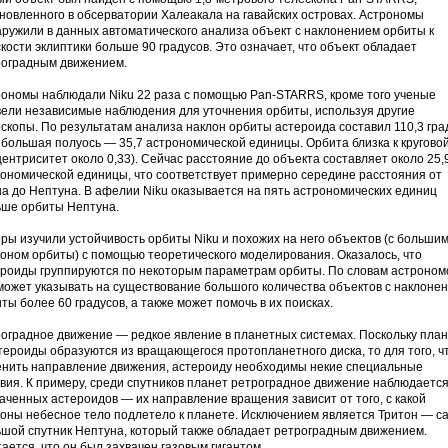
новленного в обсерватории Халеакала на гавайских островах. Астрономы
ружили в данных автоматического анализа объект с наклонением орбиты к
кости эклиптики больше 90 градусов. Это означает, что объект обладает
роградным движением.
ономы наблюдали Niku 22 раза с помощью Pan-STARRS, кроме того ученые
ели независимые наблюдения для уточнения орбиты, используя другие
скопы. По результатам анализа наклон орбиты астероида составил 110,3 гра
 большая полуось — 35,7 астрономической единицы. Орбита близка к кругово
центриситет около 0,33). Сейчас расстояние до объекта составляет около 25,
ономической единицы, что соответствует примерно середине расстояния от
а до Нептуна. В афелии Niku оказывается на пять астрономических единиц
ьше орбиты Нептуна.
ры изучили устойчивость орбиты Niku и похожих на него объектов (с больши
оном орбиты) с помощью теоретического моделирования. Оказалось, что
роиды группируются по некоторым параметрам орбиты. По словам астроном
может указывать на существование большого количества объектов с наклоне
ты более 60 градусов, а также может помочь в их поисках.
оградное движение — редкое явление в планетных системах. Поскольку пла
тероиды образуются из вращающегося протопланетного диска, то для того, 
енить направление движения, астероиду необходимы некие специальные
вия. К примеру, среди спутников планет ретроградное движение наблюдается
аченных астероидов — их направление вращения зависит от того, с какой
оны небесное тело подлетело к планете. Исключением является Тритон — с
шой спутник Нептуна, который также обладает ретроградным движением.
ается, что он был захвачен газовым гигантом.