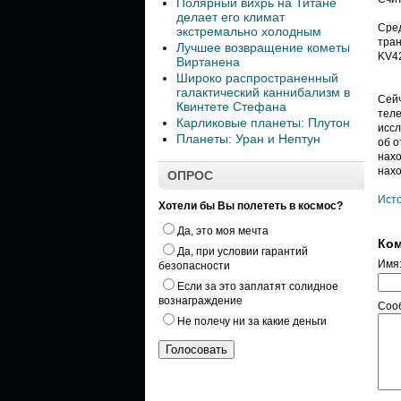
Полярный вихрь на Титане
делает его климат
Сред
экстремально холодным
тран
Лучшее возвращение кометы
KV42
Виртанена
Широко распространенный
галактический каннибализм в
Сейч
Квинтете Стефана
теле
Карликовые планеты: Плутон
иссл
Планеты: Уран и Нептун
об о
нахо
нахо
ОПРОС
Ист
Хотели бы Вы полететь в космос?
Да, это моя мечта
Ком
Да, при условии гарантий
Имя
безопасности
Если за это заплатят солидное
вознаграждение
Соо
Не полечу ни за какие деньги