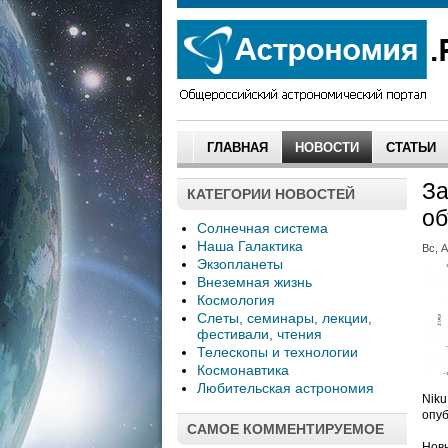
ГЛАВНАЯ
НОВОСТИ
СТАТЬИ
За
КАТЕГОРИИ НОВОСТЕЙ
об
Солнечная система
Наша Галактика
Вс, А
Экзопланеты
Внеземная жизнь
Космология
Слеты, семинары, лекции,
фестивали, чтения
Телескопы и технологии
Космонавтика
Любительская астрономия
Niku
опуб
САМОЕ КОММЕНТИРУЕМОЕ
Новы