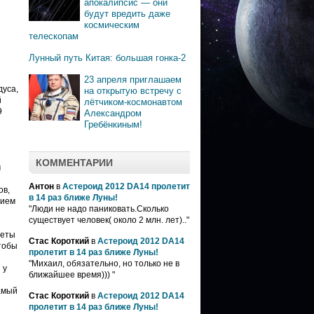
апокалипсис — они
будут вредить даже
космическим
телескопам
Лунный путь Китая: большая гонка-2
23 апреля приглашаем
дуса,
на открытую встречу с
й
лётчиком-космонавтом
9
Александром
Гребёнкиным!
КОММЕНТАРИИ
м
Антон
в
Астероид 2012 DA14 пролетит
ов,
в 14 раз ближе Луны!
нием
"Люди не надо паниковать.Сколько
существует человек( около 2 млн. лет).."
неты
Стас Короткий
в
Астероид 2012 DA14
чтобы
пролетит в 14 раз ближе Луны!
"Михаил, обязательно, но только не в
 у
ближайшее время))) "
амый
Стас Короткий
в
Астероид 2012 DA14
пролетит в 14 раз ближе Луны!