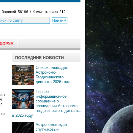
Записей: 56196 / Комментариев: 212
ФОРУМ
ПОСЛЕДНИЕ НОВОСТИ
Список площадок
Астрономо-
Геодезического
й
диктанта 2026 года
Первое
ает
информационное
уг
сообщение о
 с
проведении Астрономо-
геодезического диктанта
ние
в 2026 году
Астрономов ждёт
спутниковый