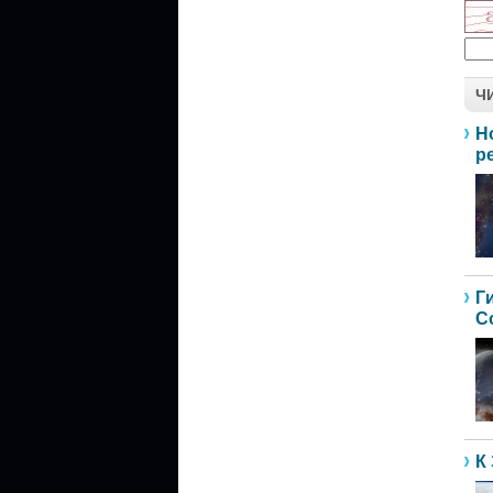
Ч
Н
р
Г
С
К