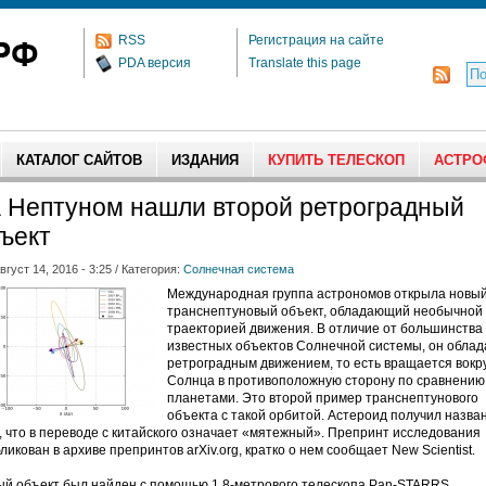
RSS
Регистрация на сайте
PDA версия
Translate this page
КАТАЛОГ САЙТОВ
ИЗДАНИЯ
КУПИТЬ ТЕЛЕСКОП
АСТРО
 Нептуном нашли второй ретроградный
ъект
вгуст 14, 2016 - 3:25 / Категория:
Солнечная система
Международная группа астрономов открыла новы
транснептуновый объект, обладающий необычной
траекторией движения. В отличие от большинства
известных объектов Солнечной системы, он облад
ретроградным движением, то есть вращается вокр
Солнца в противоположную сторону по сравнению
планетами. Это второй пример транснептунового
объекта с такой орбитой. Астероид получил назва
, что в переводе с китайского означает «мятежный». Препринт исследования
ликован в архиве препринтов arXiv.org, кратко о нем сообщает New Scientist.
й объект был найден с помощью 1,8-метрового телескопа Pan-STARRS,