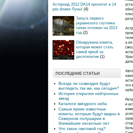
Астероид 2012 DA14 пролетит в 14
уста
раз ближе Луны!
(4)
обна
плос
Запуск первого
рет
украинского спутника
связи отложен на 2013
Астр
год
(2)
пров
теле
Обнаружена комета,
а ее
которая может стать
(экс
самой яркой за
астр
десятилетие
(1)
Уран
дал
Авто
ПОСЛЕДНИЕ СТАТЬИ
накл
асте
Всегда ли созвездия будут
это 
выглядеть так же, как сегодня?
орби
История открытия нейтронных
звезд
Ретр
Каталоги звёздного неба
и ас
Самые яркие известные
изм
кометы, которые будут видны в
усло
Северном полушарии в
захв
ближайшие несколько лет
стор
боль
Что такое световой год?
Счит