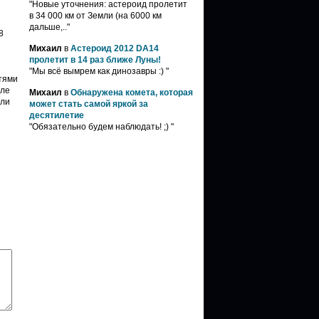
"Новые уточнения: астероид пролетит
в 34 000 км от Земли (на 6000 км
дальше,.."
8
Михаил
в
Астероид 2012 DA14
пролетит в 14 раз ближе Луны!
"Мы всё вымрем как динозавры :) "
тями
сле
Михаил
в
Обнаружена комета, которая
али
может стать самой яркой за
десятилетие
"Обязательно будем наблюдать! ;) "