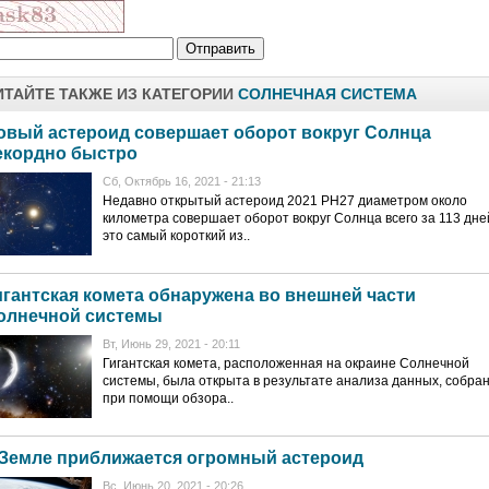
ИТАЙТЕ ТАКЖЕ ИЗ КАТЕГОРИИ
СОЛНЕЧНАЯ СИСТЕМА
овый астероид совершает оборот вокруг Солнца
екордно быстро
Сб, Октябрь 16, 2021 - 21:13
Недавно открытый астероид 2021 PH27 диаметром около
километра совершает оборот вокруг Солнца всего за 113 дн
это самый короткий из..
игантская комета обнаружена во внешней части
олнечной системы
Вт, Июнь 29, 2021 - 20:11
Гигантская комета, расположенная на окраине Солнечной
системы, была открыта в результате анализа данных, собра
при помощи обзора..
 Земле приближается огромный астероид
Вс, Июнь 20, 2021 - 20:26