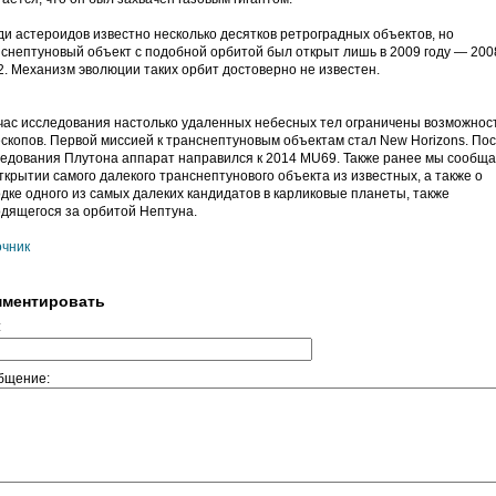
и астероидов известно несколько десятков ретроградных объектов, но
снептуновый объект с подобной орбитой был открыт лишь в 2009 году — 200
. Механизм эволюции таких орбит достоверно не известен.
ас исследования настолько удаленных небесных тел ограничены возможнос
скопов. Первой миссией к транснептуновым объектам стал New Horizons. По
едования Плутона аппарат направился к 2014 MU69. Также ранее мы сообщ
ткрытии самого далекого транснептунового объекта из известных, а также о
дке одного из самых далеких кандидатов в карликовые планеты, также
дящегося за орбитой Нептуна.
очник
ментировать
:
бщение: