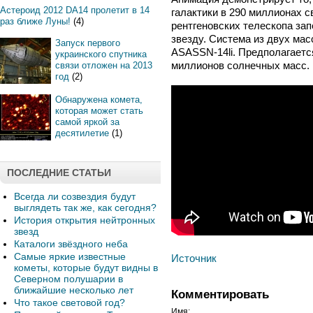
Астероид 2012 DA14 пролетит в 14
галактики в 290 миллионах с
раз ближе Луны!
(4)
рентгеновских телескопа за
звезду. Система из двух ма
Запуск первого
ASASSN-14li. Предполагается
украинского спутника
миллионов солнечных масс.
связи отложен на 2013
год
(2)
Обнаружена комета,
которая может стать
самой яркой за
десятилетие
(1)
ПОСЛЕДНИЕ СТАТЬИ
Всегда ли созвездия будут
выглядеть так же, как сегодня?
История открытия нейтронных
звезд
Каталоги звёздного неба
Самые яркие известные
Источник
кометы, которые будут видны в
Северном полушарии в
ближайшие несколько лет
Комментировать
Что такое световой год?
Имя: