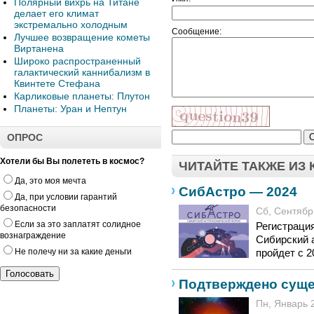
Полярный вихрь на Титане
делает его климат
экстремально холодным
Сообщение:
Лучшее возвращение кометы
Виртанена
Широко распространенный
галактический каннибализм в
Квинтете Стефана
Карликовые планеты: Плутон
Планеты: Уран и Нептун
ОПРОС
Хотели бы Вы полететь в космос?
ЧИТАЙТЕ ТАКЖЕ ИЗ
Да, это моя мечта
СибАстро — 2024
Да, при условии гарантий
безопасности
Сб, Сентябрь
Если за это заплатят солидное
Регистраци
вознаграждение
Сибирский 
Не полечу ни за какие деньги
пройдет с 2
Подтверждено суще
Пн, Январь 2