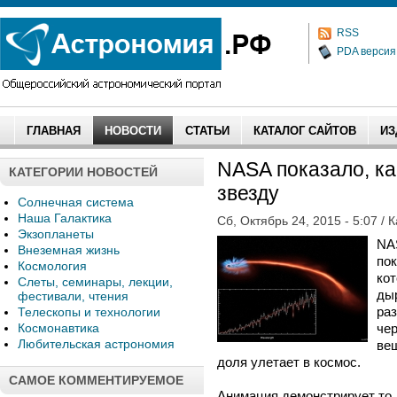
RSS
PDA версия
ГЛАВНАЯ
НОВОСТИ
СТАТЬИ
КАТАЛОГ САЙТОВ
ИЗ
NASA показало, ка
КАТЕГОРИИ НОВОСТЕЙ
звезду
Солнечная система
Наша Галактика
Сб, Октябрь 24, 2015 - 5:07 / 
Экзопланеты
NA
Внеземная жизнь
по
Космология
кот
Слеты, семинары, лекции,
ды
фестивали, чтения
раз
Телескопы и технологии
Космонавтика
че
Любительская астрономия
вещ
доля улетает в космос.
САМОЕ КОММЕНТИРУЕМОЕ
Анимация демонстрирует то,