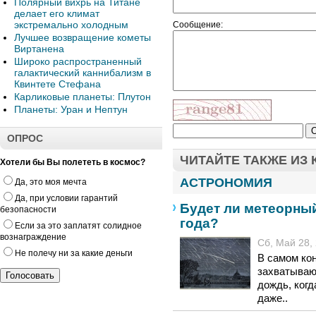
Полярный вихрь на Титане
делает его климат
экстремально холодным
Сообщение:
Лучшее возвращение кометы
Виртанена
Широко распространенный
галактический каннибализм в
Квинтете Стефана
Карликовые планеты: Плутон
Планеты: Уран и Нептун
ОПРОС
ЧИТАЙТЕ ТАКЖЕ ИЗ
Хотели бы Вы полететь в космос?
АСТРОНОМИЯ
Да, это моя мечта
Да, при условии гарантий
Будет ли метеорный
безопасности
года?
Если за это заплатят солидное
вознаграждение
Сб, Май 28, 
Не полечу ни за какие деньги
В самом кон
захватываю
дождь, когд
даже..