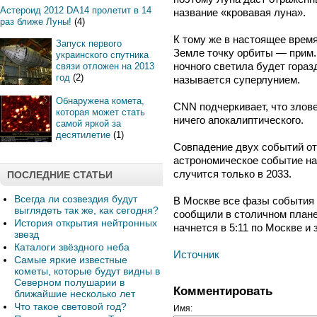
Астероид 2012 DA14 пролетит в 14
название «кровавая луна».
раз ближе Луны!
(4)
К тому же в настоящее врем
Запуск первого
Земле точку орбиты — прим. 
украинского спутника
ночного светила будет гораз
связи отложен на 2013
год
(2)
называется суперлунием.
Обнаружена комета,
CNN подчеркивает, что злов
которая может стать
ничего апокалиптического.
самой яркой за
десятилетие
(1)
Совпадение двух событий от
астрономическое событие на
случится только в 2033.
ПОСЛЕДНИЕ СТАТЬИ
Всегда ли созвездия будут
В Москве все фазы события 
выглядеть так же, как сегодня?
сообщили в столичном плане
История открытия нейтронных
начнется в 5:11 по Москве и 
звезд
Каталоги звёздного неба
Источник
Самые яркие известные
кометы, которые будут видны в
Северном полушарии в
Комментировать
ближайшие несколько лет
Что такое световой год?
Имя: