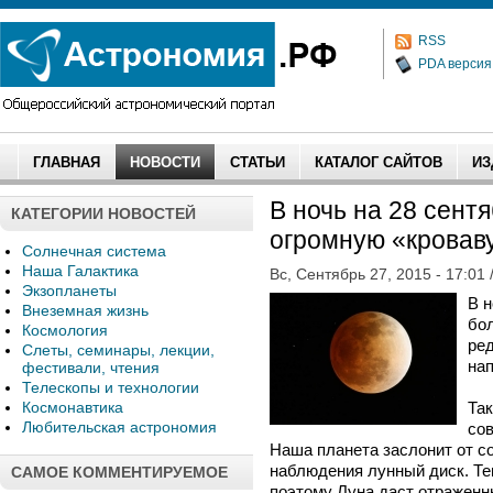
RSS
PDA версия
ГЛАВНАЯ
НОВОСТИ
СТАТЬИ
КАТАЛОГ САЙТОВ
ИЗ
В ночь на 28 сент
КАТЕГОРИИ НОВОСТЕЙ
огромную «кровав
Солнечная система
Наша Галактика
Вс, Сентябрь 27, 2015 - 17:01 
Экзопланеты
В н
Внеземная жизнь
бо
Космология
ре
Слеты, семинары, лекции,
на
фестивали, чтения
Телескопы и технологии
Космонавтика
Так
Любительская астрономия
сов
Наша планета заслонит от с
наблюдения лунный диск. Те
САМОЕ КОММЕНТИРУЕМОЕ
поэтому Луна даст отраженн