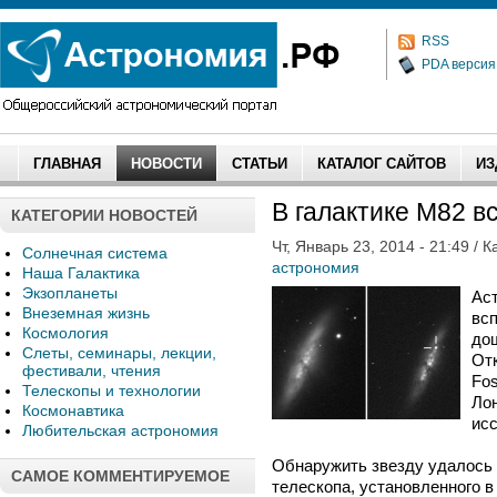
RSS
PDA версия
ГЛАВНАЯ
НОВОСТИ
СТАТЬИ
КАТАЛОГ САЙТОВ
ИЗ
В галактике М82 в
КАТЕГОРИИ НОВОСТЕЙ
Чт, Январь 23, 2014 - 21:49 / 
Солнечная система
астрономия
Наша Галактика
Экзопланеты
Ас
Внеземная жизнь
всп
Космология
дош
Слеты, семинары, лекции,
От
фестивали, чтения
Fos
Телескопы и технологии
Ло
Космонавтика
ис
Любительская астрономия
Обнаружить звезду удалось 
САМОЕ КОММЕНТИРУЕМОЕ
телескопа, установленного в