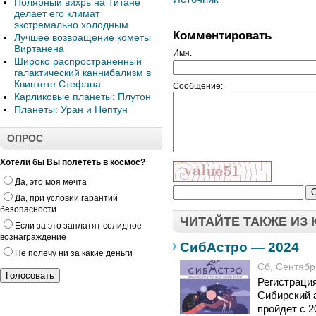
Полярный вихрь на Титане
делает его климат
экстремально холодным
Комментировать
Лучшее возвращение кометы
Виртанена
Имя:
Широко распространенный
галактический каннибализм в
Квинтете Стефана
Сообщение:
Карликовые планеты: Плутон
Планеты: Уран и Нептун
ОПРОС
Хотели бы Вы полететь в космос?
Да, это моя мечта
Да, при условии гарантий
безопасности
ЧИТАЙТЕ ТАКЖЕ ИЗ
Если за это заплатят солидное
вознаграждение
СибАстро — 2024
Не полечу ни за какие деньги
Сб, Сентябрь
Регистраци
Сибирский 
пройдет с 2