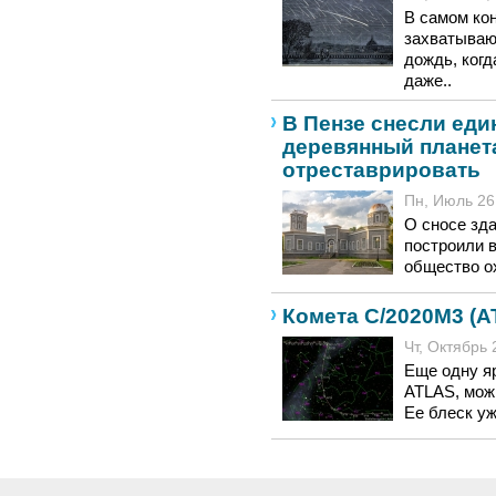
В самом кон
захватываю
дождь, когд
даже..
В Пензе снесли еди
деревянный планет
отреставрировать
Пн, Июль 26,
О сносе зда
построили 
общество ох
Комета C/2020M3 (A
Чт, Октябрь 
Еще одну я
ATLAS, мож
Ее блеск у