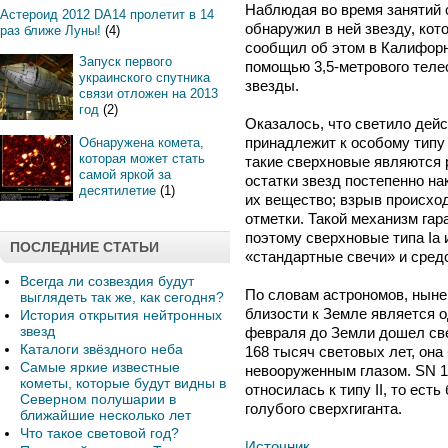
Наблюдая во время занятий 
Астероид 2012 DA14 пролетит в 14
обнаружил в ней звезду, кот
раз ближе Луны!
(4)
сообщил об этом в Калифорни
Запуск первого
помощью 3,5-метрового теле
украинского спутника
звезды.
связи отложен на 2013
год
(2)
Оказалось, что светило дей
принадлежит к особому типу
Обнаружена комета,
которая может стать
такие сверхновые являются 
самой яркой за
остатки звезд постепенно н
десятилетие
(1)
их вещество; взрыв происхо
отметки. Такой механизм гар
поэтому сверхновые типа Ia
ПОСЛЕДНИЕ СТАТЬИ
«стандартные свечи» и сред
Всегда ли созвездия будут
По словам астрономов, ныне
выглядеть так же, как сегодня?
близости к Земле является од
История открытия нейтронных
звезд
февраля до Земли дошел све
Каталоги звёздного неба
168 тысяч световых лет, она
Самые яркие известные
невооруженным глазом. SN 1
кометы, которые будут видны в
относилась к типу II, то ест
Северном полушарии в
голубого сверхгиганта.
ближайшие несколько лет
Что такое световой год?
Источник