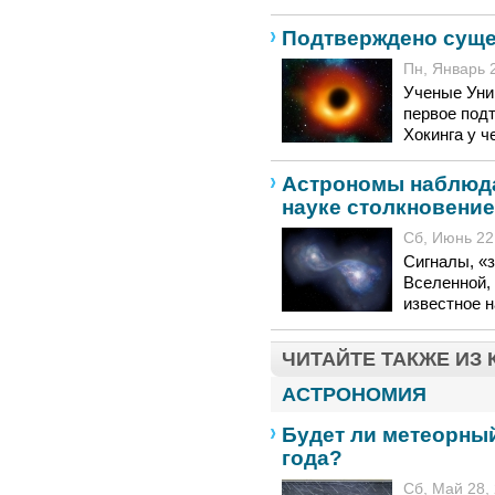
Подтверждено суще
Пн, Январь 2
Ученые Уни
первое под
Хокинга у ч
Астрономы наблюда
науке столкновение
Сб, Июнь 22,
Сигналы, «
Вселенной,
известное н
ЧИТАЙТЕ ТАКЖЕ ИЗ
АСТРОНОМИЯ
Будет ли метеорный
года?
Сб, Май 28, 